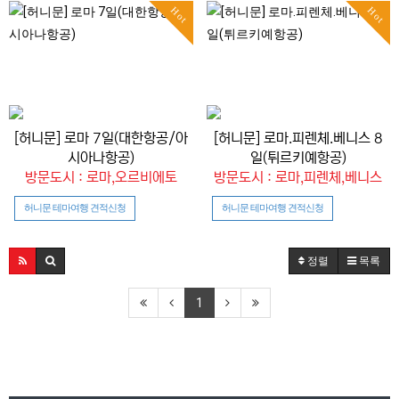
Hot
Hot
[허니문] 로마 7일(대한항공/아
[허니문] 로마.피렌체.베니스 8
시아나항공)
일(튀르키예항공)
방문도시 : 로마,오르비에토
방문도시 : 로마,피렌체,베니스
허니문 테마여행 견적신청
허니문 테마여행 견적신청
정렬
목록
1