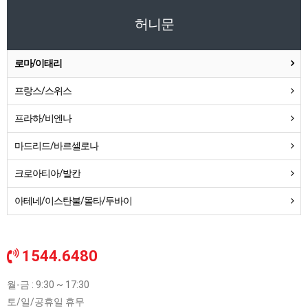
허니문
로마/이태리
프랑스/스위스
프라하/비엔나
마드리드/바르셀로나
크로아티아/발칸
아테네/이스탄불/몰타/두바이
1544.6480
월-금 : 9:30 ~ 17:30
토/일/공휴일 휴무