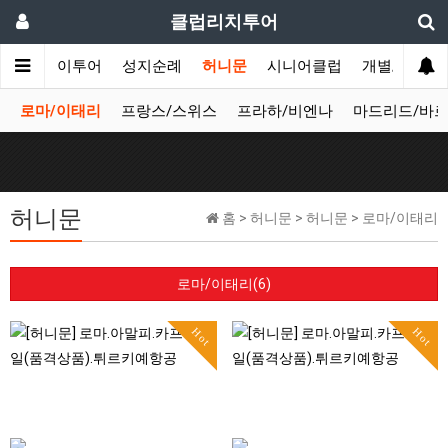
클럽리치투어
투어
데이투어
성지순례
허니문
시니어클럽
개별/단체여
로마/이태리
프랑스/스위스
프라하/비엔나
마드리드/바
허니문
홈 > 허니문 > 허니문 > 로마/이태리
로마/이태리(6)
Hot
Hot