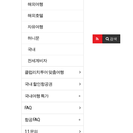
해외여행
해외호텔
자유여행
허니문
검색
국내
전세계비자
클럽리치투어 맞춤여행
국내 할인항공권
국내여행 특가
FAQ
항공 FAQ
1:1 문의