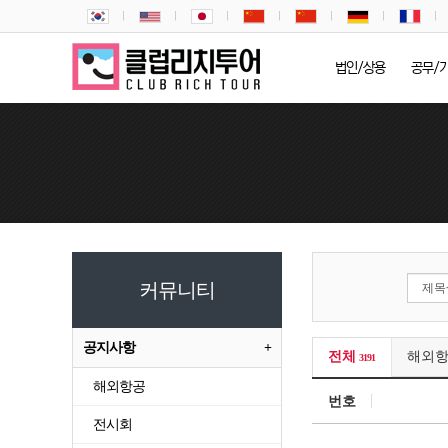
법인/상용
공무/
커뮤니티
공지사항
전체
해외
3191
해외항공
번호
전시회