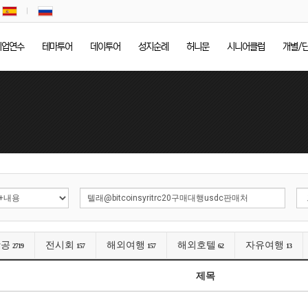
기업연수
테마투어
데이투어
성지순례
허니문
시니어클럽
개별/
항공
전시회
해외여행
해외호텔
자유여행
2719
157
157
62
13
제목