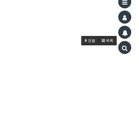
정렬
목록