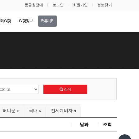
몽골원정대
로그인
회원가입
정보찾기
단체여행
여행정보
커뮤니티
검색
허니문
국내
전세계비자
18
17
21
날짜
조회