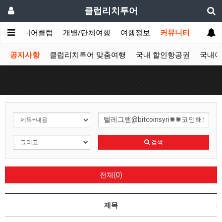
클럽리치투어
문
시니어클럽
개별/단체여행
여행정보
커뮤니티
공지사항
클럽리치투어 맞춤여행
국내 할인항공권
국내여
검색
전체(0)
제목