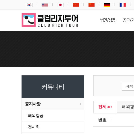
법인/상용
공무/
커뮤니티
공지사항
전체
해외
3191
해외항공
번호
전시회