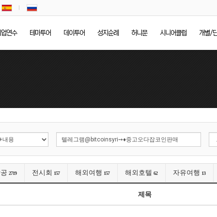
기업연수
테마투어
데이투어
성지순례
허니문
시니어클럽
개별/
항공
전시회
해외여행
해외호텔
자유여행
2719
157
157
62
13
제목