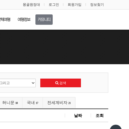
몽골원정대
로그인
회원가입
정보찾기
단체여행
여행정보
커뮤니티
검색
허니문
국내
전세계비자
18
17
21
날짜
조회