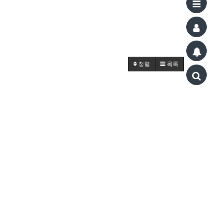
정렬
목록