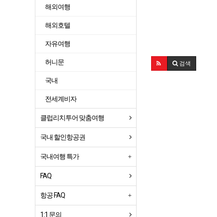
해외여행
해외호텔
자유여행
허니문
검색
국내
전세계비자
클럽리치투어 맞춤여행
국내 할인항공권
국내여행 특가
FAQ
항공 FAQ
1:1 문의