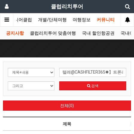
클럽리치투어
문
시니어클럽
개별/단체여행
여행정보
커뮤니티
공지사항
클럽리치투어 맞춤여행
국내 할인항공권
국내여
검색
전체(0)
제목