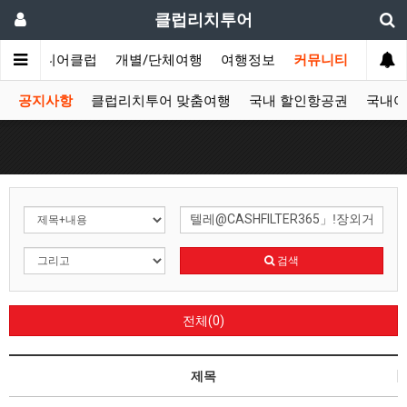
클럽리치투어
문
시니어클럽
개별/단체여행
여행정보
커뮤니티
공지사항
클럽리치투어 맞춤여행
국내 할인항공권
국내여
검색
전체(0)
제목