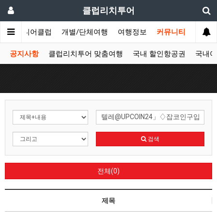
클럽리치투어
문
시니어클럽
개별/단체여행
여행정보
커뮤니티
공지사항
클럽리치투어 맞춤여행
국내 할인항공권
국내여
검색
전체(0)
제목