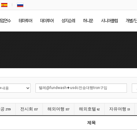
기업연수
테마투어
데이투어
성지순례
허니문
시니어클럽
개별/
항공
전시회
해외여행
해외호텔
자유여행
2719
157
157
62
13
제목