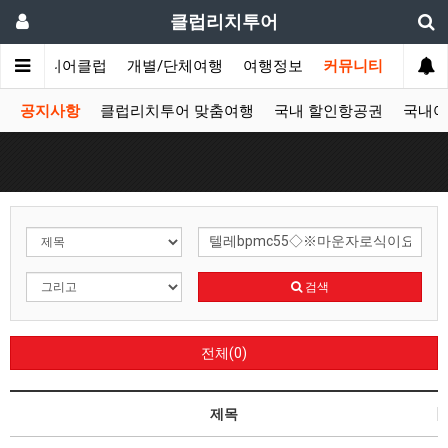
클럽리치투어
문
시니어클럽
개별/단체여행
여행정보
커뮤니티
공지사항
클럽리치투어 맞춤여행
국내 할인항공권
국내여
검색
전체(0)
제목