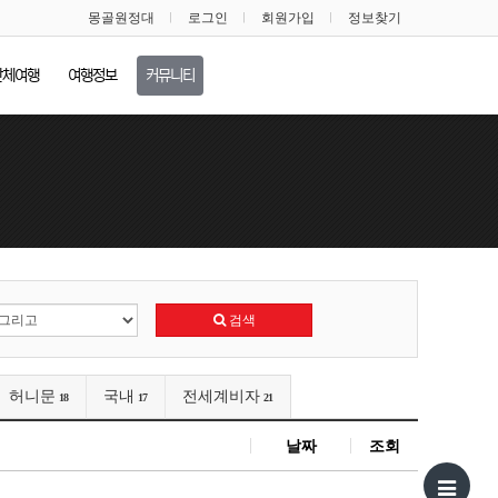
몽골원정대
로그인
회원가입
정보찾기
단체여행
여행정보
커뮤니티
검색
허니문
국내
전세계비자
18
17
21
날짜
조회