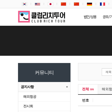
법인/상용
공무/
커뮤니티
공지사항
전체
해외
3191
해외항공
번호
전시회