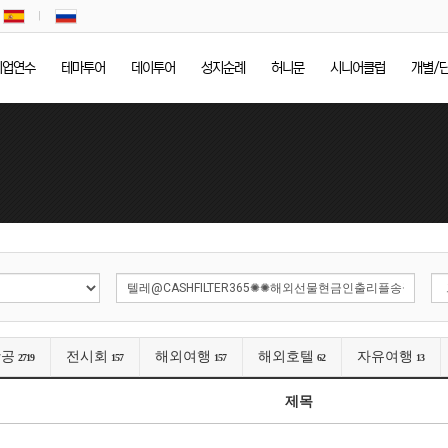
기업연수
테마투어
데이투어
성지순례
허니문
시니어클럽
개별/
항공
전시회
해외여행
해외호텔
자유여행
2719
157
157
62
13
제목