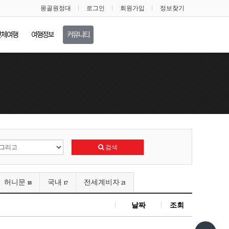
몽골원정대
로그인
회원가입
정보찾기
단체여행
여행정보
커뮤니티
검색
허니문
국내
전세계비자
18
17
21
날짜
조회