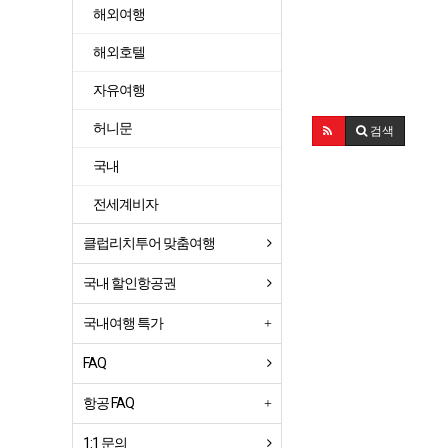
해외여행
해외호텔
자유여행
허니문
검색
국내
전세계비자
클럽리치투어 맞춤여행
국내 할인항공권
국내여행 특가
FAQ
항공 FAQ
1:1 문의