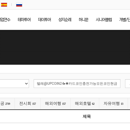
기업연수
테마투어
데이투어
성지순례
허니문
시니어클럽
개별/
항공
전시회
해외여행
해외호텔
자유여행
2719
157
157
62
13
제목