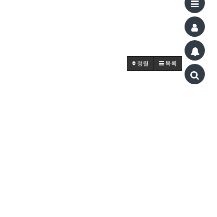
정렬
목록