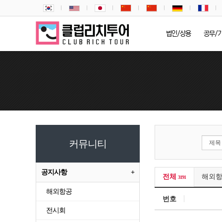
법인/상용
공무/
커뮤니티
공지사항
전체
해외
3191
해외항공
번호
전시회