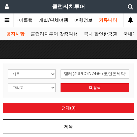
클럽리치투어
문
시니어클럽
개별/단체여행
여행정보
커뮤니티
공지사항
클럽리치투어 맞춤여행
국내 할인항공권
국내여
검색
전체(0)
제목