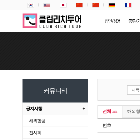
법인/상용
공무/
커뮤니티
공지사항
전체
해외
3191
해외항공
번호
전시회