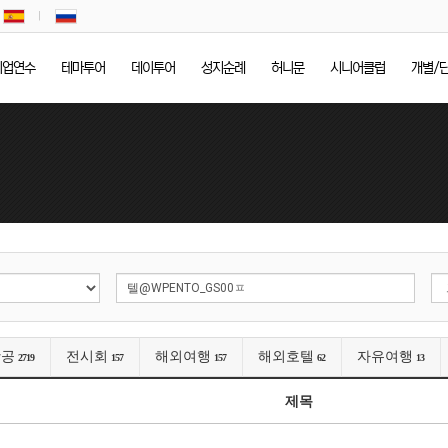
기업연수
테마투어
데이투어
성지순례
허니문
시니어클럽
개별/
항공
전시회
해외여행
해외호텔
자유여행
2719
157
157
62
13
제목