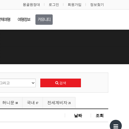
몽골원정대
로그인
회원가입
정보찾기
단체여행
여행정보
커뮤니티
검색
허니문
국내
전세계비자
18
17
21
날짜
조회