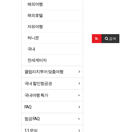
해외여행
해외호텔
자유여행
허니문
검색
국내
전세계비자
클럽리치투어 맞춤여행
국내 할인항공권
국내여행 특가
FAQ
항공 FAQ
1:1 문의