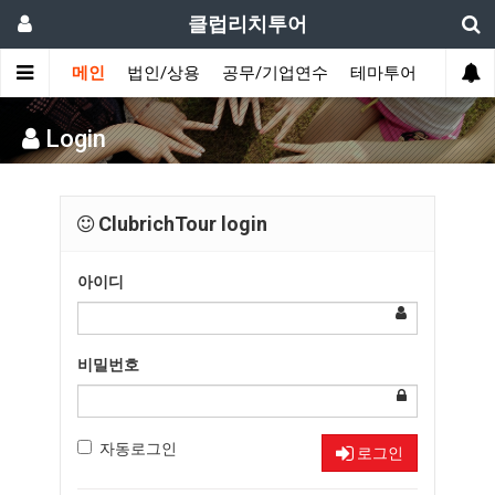
클럽리치투어
메인
법인/상용
공무/기업연수
테마투어
데이투
Login
ClubrichTour login
아이디
비밀번호
자동로그인
로그인