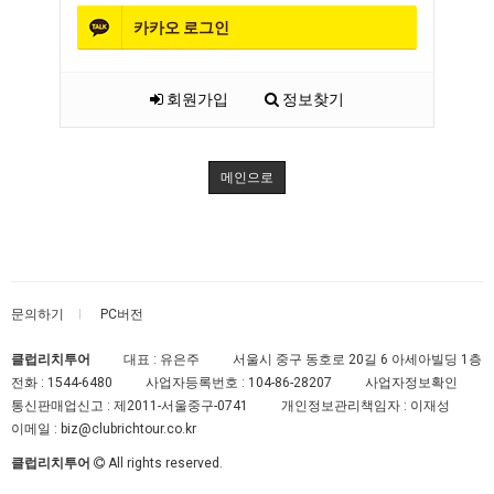
카카오
로그인
회원가입
정보찾기
메인으로
문의하기
PC버전
클럽리치투어
대표 : 유은주
서울시 중구 동호로 20길 6 아세아빌딩 1층
전화 :
1544-6480
사업자등록번호 :
104-86-28207
사업자정보확인
통신판매업신고 :
제2011-서울중구-0741
개인정보관리책임자 : 이재성
이메일 :
biz@clubrichtour.co.kr
클럽리치투어
All rights reserved.