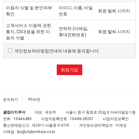
의미로도 사용합니다.
"이용자"란 "몰"에 접속하여 이 약관에 따라 "몰"이
이용자 식별 및 본인여부
아이디, 이름, 비밀
회원 탈퇴 시까지
확인
번호
제공하는 서비스를 받는 회원 및 비회원을 말합니다.
'회원'이라 함은 “몰”에 회원등록을 한 자로서, 계속적으로
고객서비스 이용에 관한
"몰"이 제공하는 서비스를 이용할 수 있는 자를 말합니다.
연락처 (이메일,
통지, CS대응을 위한 이
회원 탈퇴 시까지
휴대전화번호)
'비회원'이라 함은 회원에 가입하지 않고 "몰"이 제공하는
용자 식별
서비스를 이용하는 자를 말합니다.
개인정보처리방침안내의 내용에 동의합니다.
제3조 약관 등의 명시와 설명 및 개정
"몰"은 이 약관의 내용과 상호 및 대표자 성명, 영업소
회원가입
소재지 주소(소비자의 불만을 처리할 수 있는 곳의 주소를
포함), 전화번호·모사전송번호·전자우편주소,
사업자등록번호, 통신판매업 신고번호,
개인정보관리책임자 등을 이용자가 쉽게 알 수 있도록
문의하기
PC버전
사이버몰의 초기 서비스화면(전면)에 게시합니다. 다만,
약관의 내용은 이용자가 연결화면을 통하여 볼 수 있도록
클럽리치투어
대표 : 유은주
서울시 중구 동호로 20길 6 아세아빌딩 1층
할 수 있습니다.
전화 :
1544-6480
사업자등록번호 :
104-86-28207
사업자정보확인
"몰"은 이용자가 약관에 동의하기에 앞서 약관에 정하여져
통신판매업신고 :
제2011-서울중구-0741
개인정보관리책임자 : 이재성
있는 내용 중 청약철회·배송책임·환불조건 등과 같은
이메일 :
biz@clubrichtour.co.kr
중요한 내용을 이용자가 이해할 수 있도록 별도의