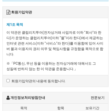
회원가입약관
제1조 목적
이 약관은 클럽리치투어(전자상거래 사업자로 이하 "회사"라 한
다)가 운영하는 클럽리치투어(이하 "몰"이라 한다)에서 제공하는
인터넷 관련 서비스(이하 "서비스"라 한다)를 이용함에 있어 사이
버 몰과 이용자의 권리·의무 및 책임사항을 규정함을 목적으로 합
니다.
※「PC통신, 무선 등을 이용하는 전자상거래에 대해서도 그
성질에 반하지 않는 한 이 약관을 준용합니다.」
회원가입약관의 내용에 동의합니다.
제2조 정의
"몰" 이란 "회사"가 재화 또는 용역(이하 "재화 등" 이라 함)
을 이용자에게 제공하기 위하여 컴퓨터등 정보통신설비를
개인정보처리방침안내
전문보기
이용하여 재화 등을 거래할 수 있도록 설정한 가상의
영업장을 말하며, 아울러 사이버몰을 운영하는 사업자의
목적
항목
보유기간