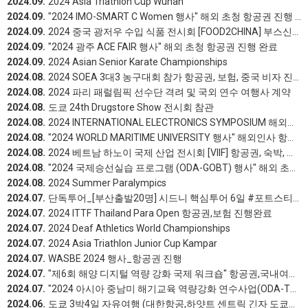
2024.09.
2024 Asia Triathlon Cup Wuhan
2024.09.
"2024 IMO-SMART C Women 행사" 해외 초청 항공권 진행 완료
2024.09.
2024 중국 광저우 수입 식품 전시회 [FOOD2CHINA] 부스신청 대행 진행완료
2024.09.
"2024 광주 ACE FAIR 행사" 해외 초청 항공권 진행 완료
2024.09.
2024 Asian Senior Karate Championships
2024.08.
2024 SOEA 3대3 농구대회 참가 항공권, 보험, 중국 비자 진행 완료
2024.08.
2024 파리 패럴림픽 선수단 격려 및 국외 연수 여행사 계약
2024.08.
도쿄 24th Drugstore Show 전시회 참관
2024.08.
2024 INTERNATIONAL ELECTRONICS SYMPOSIUM 해외초청인사 항공권 발권
2024.08.
"2024 WORLD MARITIME UNIVERSITY 행사" 해외인사 항공권 진행 완료
2024.08.
2024 베트남 하노이 국제 산업 전시회 [VIIF] 항공권, 숙박, 보험, 픽업샌딩, 참관신청 진행완료
2024.08.
"2024 국제승선실습 프로그램 (ODA-GOBT) 행사" 해외 초청 항공권 및 국내여행자보험 진행 완료
2024.08.
2024 Summer Paralympics
2024.07.
단독투어_[부산출발20명] 시드니 핵심투어 6일 #포트스티븐스 #4WD사막투어 #돌핀크루즈 #블루마운틴 #4성급호텔 #시드니핵심관광 #시드니하버크루즈 #핫플레이스
2024.07.
2024 ITTF Thailand Para Open 항공권,보험 진행완료
2024.07.
2024 Deaf Athletics World Championships
2024.07.
2024 Asia Triathlon Junior Cup Kampar
2024.07.
WASBE 2024 행사_항공권 진행
2024.07.
"제6회 해양 디지털 역량 강화 국제 워크숍" 항공권,국내여행자보험 진행 완료
2024.07.
"2024 아시아 중남미 해기교육 역량강화 연수사업(ODA-TTT)" 해외 초청 항공권 및 국내여행자보험 진행완료
2024.06.
도쿄 3박4일 자유여행 (대한항공,하얏트 센트릭 긴자 도쿄호텔 및 정보제공) 진행 완료