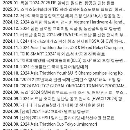
2025.01.
독일 '2024-2025 FIS 알파인 월드컵' 항공권 진행 완료
2025.01.
스위스&이탈리아 'FIS 파라 알파인&스노보드 월드컵' 항공권 진행 완료
2024.12.
제9회 국제금융협력포럼 해외 초청 인사(46人) 항공권 진행 완료
2024.12.
2024 호치민 하드웨어 전시회 Vietnam Hardware & Hand Tools 참관 (항공/보험 진행)
2024.12.
2024 심천 글로벌 프리미엄 식품 및 농산품박람회 항공권
2024.11.
베트남 호치민 2024 VIETWATER 베트남 물 산업 전시회 부스신청 대행 진행완료
2024.11.
024 미국 라스베가스 위생 청소 전시회 [ISSA SHOW] 항공, 호텔, 수송, 입장료
2024.11.
2024 Asia Triathlon Junior, U23 & Mixed Relay Championships Jubail
2024.11.
"GHG SMART 2024" 해외 초청 항공권 진행 완료
2024.11.
"제9회 해양법 국제학술회의(ICLS) 행사" 해외 초청 항공권 진행 완료
2024.10.
2024 스코틀랜드 국제휠체어컬링대회
2024.10.
2024 Asia Triathlon Youth&U15 Championships Hong Kong
2024.10.
"2024 기후변화와 인권 국제 콘퍼런스 행사" 해외 초청 항공권 진행 완료
2024.10.
"2024 IMO-ITCP GLOBAL ONBOARD TRAINING PROGRAM 행사" 초청 항공권 및 국내 여행자보험 진행
2024.09.
독일 ' 2024 SMM 함부르크 국제 조선 및 해양 전시회 ' 부스 신청 진행완료
2024.09.
2024 베트남 호치민 냉난방 공조 전시회 [HVACR 2024] 항공권, 숙박, 보험, 픽업샌딩, 참관신청 진행완료
2024.09.
캐나다 에드먼트&캘거리 대회 및 전지훈련 진행
2024.09.
[산악] 2024 IFSC 프라하 월드컵 항공료
2024.09.
[산악] 2024 FISU 밀라노 클라이밍 대학선수권 항공료
2024.09.
2024 Asia Triathlon Cup Tokyo Uminomori