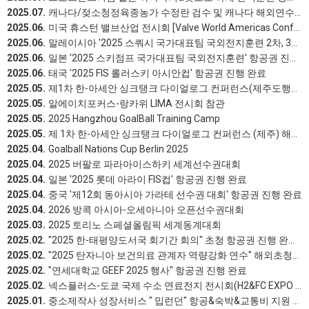
2025.07.
캐나다/젖소청정육종농가 수정란 검수 및 캐나다 해외연수 진행건
2025.06.
미국 휴스턴 밸브산업 전시회 [Valve World Americas Conference & Exhibition] 참관
2025.06.
말레이시아 '2025 스쿼시 국가대표팀 국외전지훈련 2차, 3차' 항공권 진행 완료
2025.06.
일본 '2025 스키점프 국가대표팀 국외전지훈련' 항공권 진행 완료
2025.06.
태국 '2025 FIS 롤러스키 아시안컵' 항공권 진행 완료
2025.05.
제1차 한-아세안 싱크탱크 다이얼로그 컨퍼런스(제주도행사)
2025.05.
알에이치포커스-랑카위 LIMA 전시회 참관
2025.05.
2025 Hangzhou GoalBall Training Camp
2025.05.
제 1차 한-아세안 싱크탱크 다이얼로그 컨퍼런스 (제주) 해외 초청 항공권
2025.04.
Goalball Nations Cup Berlin 2025
2025.04.
2025 버팔로 파라아이스하키 세계선수권대회
2025.04.
일본 '2025 롯데 아라이 FIS컵' 항공권 진행 완료
2025.04.
중국 '제12회 동아시아 가라테 선수권 대회' 항공권 진행 완료
2025.04.
2026 방콕 아시아-오세아니아 오픈선수권대회
2025.03.
2025 토리노 스페셜올림픽 세계동계대회
2025.02.
"2025 한-태평양도서국 회기간 회의" 초청 항공권 진행 완료완료
2025.02.
"2025 탄자니아 보건의료 관계자 역량강화 연수" 해외초청항공권 및 국내여행자보험 진행 완료
2025.02.
"연세대학교 GEEF 2025 행사" 항공권 진행 완료
2025.02.
넥스플러스-도쿄 국제 수소 연료전지 전시회(H2&FC EXPO 2025) 참관
2025.01.
중소제작사 성장서비스 " 밉런던" 항공&숙박&교통비 지원 서비스