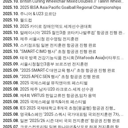
2025.10.
British Curling Wheelchair Mixed Doubles // Tallinn Wheelchair Mixed Doubles 2025
2025.10.
2025 IBSA Asia Pacific Goalball Regional Championships
2025.10.
주니어 & U23 요르단
2025.10.
월드컵
2025.10.
2025 카이로 장애인역도 세계선수권대회
2025.10.
말레이시아 '2025 철인3종 코타키나발루컵' 항공권 진행 완료
2025.10.
제주 서울시청 핀수영팀 전지훈련
2025.10.
스키점프팀 일본 전지훈련 항공권 진행 완료
2025.10.
"SMART-C IMO 행사" 초청 항공권 진행 완료
2025.09.
태국 방콕 건강기능식품 전시회 [Vitafoods Asia]비타푸드 전시회
2025.09.
서울시청철인3종부 브르즈번 전지훈련
2025.09.
"2025 SMART-C 대면교육 행사" 초청 항공권 진행 완료
2025.09.
"2025 APEC SEN 행사" 초청 항공권 진행 완료
2025.08.
2025 국제스페셜 뮤직앤아트 페스티벌
2025.08.
2025 제주 남자 U20 라크로스 세계 선수권
2025.08.
제4회 VIRTUS 한일교류전 항공권,임차 용역
2025.08.
2025 국제스페셜 뮤직&아트 페스티벌
2025.08.
IES 2025 국제태학교 8개국 초청(몽골행) 항공권 진행_
2025.08.
영국&스페인 '2025 스쿼시 국가대표팀 국외전지훈련 7차, 8차' 항공권 진행 완료
2025.08.
일본 '2025/26 시즌 대비 국외 전지훈련' 항공권 진행 완료
2025.07.
크로스컨트리팀 일본 하나마키&삿포로 하계 전지훈련 항공권 진행 완료