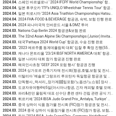
2024.04.
스페인 바르셀로나 ' 2024 IFCPF World Championship' 항공권,숙박 진행 완료
2024.04.
일본 후쿠오카 'ITF’s UNIQLO Wheelchair Tennis Tour' 항공권, 보험 진행 완료
2024.04.
일본 히로시마 '2024 Asia Triathlon Championships Hatsukaichi' 항공권, 보험 진행완료
2024.04.
2024 FHA-FOOD & BEVERAGE 항공권, 숙박, 보험 진행 완료
2024.04.
2024 파나마국적 인바운드 서울 & DMZ 투어
2024.03.
Nations Cup Berlin 2024 항공권&보험 완료
2024.03.
The 32nd Asian Alpine Ski Championships (Junior) Invitation Letter
2024.03.
태국'Pattaya 2024 World Cup' 항공권, 수송 진행 완료
2024.03.
'2023 에르주룸 동계데플림픽 대회' 입찰 후 확정 진행(55명 항공권 및 선수단 여행자 보험 서비스 진행 완료)_은메달 2개와 동메달 2개로 종합 13위, 역대 최고 기록 달성
2024.03.
캐나다 몬트리올 '23/24 IBSF NORTH AMERICA 대회' 항공권 진행 완료
2024.03.
일본 나리타 대회 참가 항공권 진행 완료
2024.03.
해외인사초청 'GEEF 2024 포럼 행사' 항공권 진행
2024.03.
2024 싱가포르 건축기자재 전시회(항공,호텔,보험 및 전시회 정보 제공)
2024.03.
이탈리아 '예솔로'그랑프리 루프탄자 독일항공 항공권 및 공항 미팅 진행 완료
2024.03.
단독행사_럭셔리_장가계▦[팁포함/노옵션/노쇼핑] 장사 장가계 원가계 4박5일
2024.03.
도쿄자유여행4박5일(아시아나항공, 긴자 캐피탈 호텔 모에기,일정안내)
2024.03.
파리&런던 올림픽 대표 선수단 훈련 센타 건립 관련 공식 기관 방문 업체 ( 아시아나항공, 호텔 및 현지 지상 진행 완료)
2024.03.
튀르키예 '2024 IBSA Judo Grand Prix_Antalya, Turkiye' 항공권,보험 진행 완료
2024.03.
중국 상하이 식품 첨가물 전시회 (FIC)참가 항공권 및 전시회 관련 정보 제공 제공
2024.03.
2024 중국 상하이 식품첨가물 전시회 (FIC)참가 항공, 보험, 비자 및 전시회 관련 정보 제공