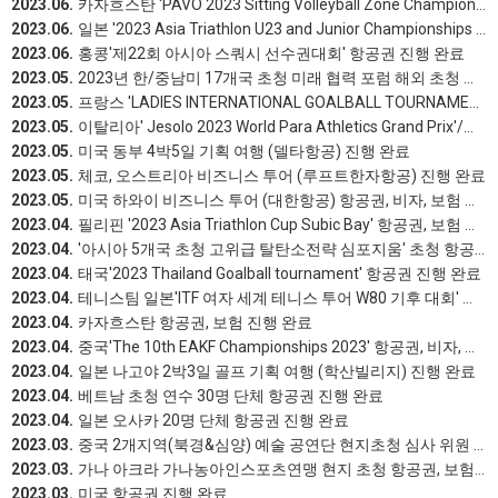
2023.06.
카자흐스탄 'PAVO 2023 Sitting Volleyball Zone Championships' 항공권, 보험, 수송 진행 완료
2023.06.
일본 '2023 Asia Triathlon U23 and Junior Championships Gamagori' 항공권, 보험, 수송 진행 완료
2023.06.
홍콩'제22회 아시아 스쿼시 선수권대회' 항공권 진행 완료
2023.05.
2023년 한/중남미 17개국 초청 미래 협력 포럼 해외 초청 항공권 (고위급 비즈니스항공권&수행원이코노미항공권) 진행 완료
2023.05.
프랑스 'LADIES INTERNATIONAL GOALBALL TOURNAMENT 2023' 항공권 견적 진행
2023.05.
이탈리아' Jesolo 2023 World Para Athletics Grand Prix'/스위스'Nottwill 2023 World Para Athletics Grand Prix' 항공권 진행 완료
2023.05.
미국 동부 4박5일 기획 여행 (델타항공) 진행 완료
2023.05.
체코, 오스트리아 비즈니스 투어 (루프트한자항공) 진행 완료
2023.05.
미국 하와이 비즈니스 투어 (대한항공) 항공권, 비자, 보험 진행 완료
2023.04.
필리핀 '2023 Asia Triathlon Cup Subic Bay' 항공권, 보험 진행 완료
2023.04.
'아시아 5개국 초청 고위급 탈탄소전략 심포지움' 초청 항공권 (고위급 비즈니스항공권&수행원이코노미항공권) 진행 완료
2023.04.
태국'2023 Thailand Goalball tournament' 항공권 진행 완료
2023.04.
테니스팀 일본'ITF 여자 세계 테니스 투어 W80 기후 대회' 항공권, 보험 진행 완료
2023.04.
카자흐스탄 항공권, 보험 진행 완료
2023.04.
중국'The 10th EAKF Championships 2023' 항공권, 비자, 보험 진행 완료
2023.04.
일본 나고야 2박3일 골프 기획 여행 (학산빌리지) 진행 완료
2023.04.
베트남 초청 연수 30명 단체 항공권 진행 완료
2023.04.
일본 오사카 20명 단체 항공권 진행 완료
2023.03.
중국 2개지역(북경&심양) 예술 공연단 현지초청 심사 위원 초청 항공권(일반석)진행 완료
2023.03.
가나 아크라 가나농아인스포츠연맹 현지 초청 항공권, 보험, 비자 진행 완료
2023.03.
미국 항공권 진행 완료