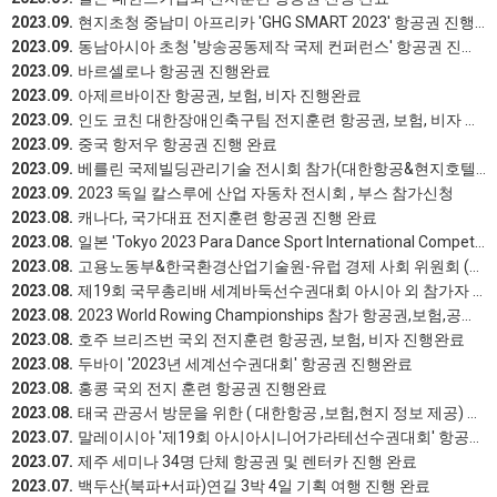
2023.09.
현지초청 중남미 아프리카 'GHG SMART 2023' 항공권 진행 완료
2023.09.
동남아시아 초청 '방송공동제작 국제 컨퍼런스' 항공권 진행완료
2023.09.
바르셀로나 항공권 진행완료
2023.09.
아제르바이잔 항공권, 보험, 비자 진행완료
2023.09.
인도 코친 대한장애인축구팀 전지훈련 항공권, 보험, 비자 진행 완료
2023.09.
중국 항저우 항공권 진행 완료
2023.09.
베를린 국제빌딩관리기술 전시회 참가(대한항공&현지호텔&전시회 정보 제공) 진행 완료
2023.09.
2023 독일 칼스루에 산업 자동차 전시회 , 부스 참가신청
2023.08.
캐나다, 국가대표 전지훈련 항공권 진행 완료
2023.08.
일본 'Tokyo 2023 Para Dance Sport International Competition' 항공권, 수송 진행 완료
2023.08.
고용노동부&한국환경산업기술원-유럽 경제 사회 위원회 (EESC) 항공권, 숙박, 보험, 수송, 통역 진행 완료
2023.08.
제19회 국무총리배 세계바둑선수권대회 아시아 외 참가자 항공편 지원 용역
2023.08.
2023 World Rowing Championships 참가 항공권,보험,공항미팅 진행 완료
2023.08.
호주 브리즈번 국외 전지훈련 항공권, 보험, 비자 진행완료
2023.08.
두바이 '2023년 세계선수권대회' 항공권 진행완료
2023.08.
홍콩 국외 전지 훈련 항공권 진행완료
2023.08.
태국 관공서 방문을 위한 ( 대한항공 ,보험,현지 정보 제공) 진행완료
2023.07.
말레이시아 '제19회 아시아시니어가라테선수권대회' 항공권, 보험 진행 완료
2023.07.
제주 세미나 34명 단체 항공권 및 렌터카 진행 완료
2023.07.
백두산(북파+서파)연길 3박 4일 기획 여행 진행 완료