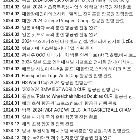
2024.02.
독일 '2024 IBSA Judo Grand Prix_Germany, Heidelberg' 항공권 진행완료
2024.02.
일본 '2024 기초종목육성사업 해외 캠프' 항공권 진행완료
2024.02.
대한장애인아이스하키 - 밀라노 전지훈련 항공권 진행완료
2024.02.
대만 '2024 College Prospect Camp' 항공권 진행 완료
2024.02.
일본 하네다 국외 훈련 항공권 진행 완료
2024.02.
일본 삿포로 국외 훈련 항공권 진행 완료
2024.02.
2024 우즈베키스탄 타슈켄트 건설, 인테리어 전시회 [UzBuild](항공,호텔,차량이용,보험 및 전시회 관련 안내)
2024.02.
튀르키예 이스탄불시내 1일 기획 투어
2024.02.
광저우 OOO 시티 거래처 방문 인센티브 (항공,호텔,비자,보험 및 이동 방법 안내) 진행완료
2024.02.
2024 일본 도쿄 인터내셔널 기프트쇼 전시회 참가(아시아나항공,빌라 폰테인 그랜드 도쿄 아리아케.보험 및 전시회 관련 안내) 진행완료
2024.02.
베트남 하노이 4박5일 골프( 대한항공,스카이 레이크 리조트 & 골프 클럽,레전드 힐 골프 클럽 Legend Hill Golf Club,탕란 골프 클럽 THANK LANH GOLF CLUB, 및 현지 전체적인 맞춤여행 ) 진행완료
2024.01.
Eberspächer Luge World Cup 항공권 진행 완료
2024.01.
FIS World Cup 2024 항공권 진행완료
2024.01.
'2023/24 BMW IBSF WORLD CUP' 항공권 진행 완료
2024.01.
폴란드 'Poland Wheelchair Mixed Doubles CUP' 항공권 진행 완료
2024.01.
해외 초청 항공권 '크로스컨트리' 항공권 진행 완료
2024.01.
방콕 '2024 IWBF AOZ WHEELCHAIR BASKETBALL CHAMPIONSHIP 참가' 항공권 진행완료
2024.01.
일본 니가타 국외 훈련 항공권 진행 완료
2023.12.
해외 초청 항공권 진행 완료
2023.12.
방콕 '부천시청 테니스팀 국외훈련' 항공권,숙박 진행완료
2023.12.
제주 '국가대표 제주 전지훈련' 항공권 진행완료