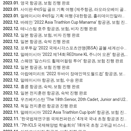
2023.01.
영국 항공권, 보험 진행 완료
2023.01.
사이판 4박5일 골프 기획 여행 (제주항공, 라오라오베이 골프 리조트) 진행 완료
2023.01.
말레이시아 4박5일 기획 여행 (대한항공, 홀리데이인말라카) 진행 완료
2022.12.
바레인 '2022 Asia Triathlon Cup Manama' 항공권, 보험 진행 완료
2022.12.
테니스팀 호주 항공권, 보험, 비자 진행 완료
2022.12.
일본 항공권, 보험, 비자 진행 완료
2022.12.
일본 항공권, 숙박 진행 완료
2022.12.
포루투갈 '2022 국제시각스포츠연맹(IBSA) 골볼 세계선수권대회' 항공권 진행 완료
2022.12.
말레이시아 '2022 제14회 REDtone KL 주니어 오픈' 항공권, 보험 진행 완료
2022.12.
스웨덴 '칼스타드 휠체어컬링 투어' 항공권, 보험 진행 완료
2022.12.
일본 항공권, 보험 진행 완료
2022.12.
아랍에미리트 '2022 두바이 장애인역도월드컵' 항공권, 보험 진행 완료
2022.12.
말레이시아 항공권, 보험, 수송 완료
2022.12.
홍콩 항공권, 숙박, 보험 진행 완료
2022.12.
일본 전지훈련 항공권, 숙박 진행 완료
2022.12.
우즈베키스탄 'The 18th Senior, 20th Cadet, Junior and U21 Karate AKF Championships' 항공권, 보험 진행 완료
2022.12.
독일 전지훈련 항공권 진행 완료
2022.11.
말레이시아 '2022 Asia Triathlon Cup Ipoh' 항공권, 보험 진행 완료
2022.11.
'한국법제연구원 국제컨퍼런스' 4개국 국내 초청 항공권 진행 완료
2022.11.
'7th ICLS 국제해양법 학술회의' 18개국 초청 고위급 비스니스 항공권 진행 완료