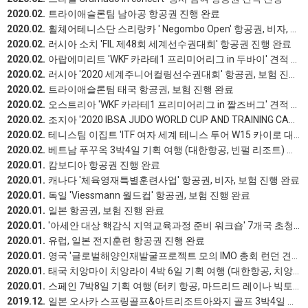
2020.02.
트라이애슬론팀 남아공 항공권 진행 완료
2020.02.
휠체어테니스단 스리랑카 ' Negombo Open' 항공권, 비자, 보험, 수송 진행 완료
2020.02.
러시아 소치 'FIL 제48회 세계선수권대회' 항공권 진행 완료
2020.02.
아랍에미리트 'WKF 카라테1 프리미어리그 in 두바이' 견적 진행
2020.02.
러시아 '2020 세계주니어컬링선수권대회' 항공권, 보험 진행 완료
2020.02.
트라이애슬론팀 태국 항공권, 보험 진행 완료
2020.02.
오스트리아 'WKF 카라테1 프리미어리그 in 짤즈버그' 견적 진행
2020.02.
조지아 '2020 IBSA JUDO WORLD CUP AND TRAINING CAMP' 항공권, 보험 진행 완료
2020.02.
테니스팀 이집트 'ITF 여자 세계 테니스 투어 W15 카이로 대회' 항공권 진행 완료
2020.02.
베트남 푸꾸옥 3박4일 기획 여행 (대한항공, 빈펄 리조트) 진행 완료
2020.01.
캄보디아 항공권 진행 완료
2020.01.
캐나다 '체육영재특별훈련사업' 항공권, 비자, 보험 진행 완료
2020.01.
독일 'Viessmann 월드컵' 항공권, 보험 진행 완료
2020.01.
일본 항공권, 보험 진행 완료
2020.01.
'아세안 대상 핵감식 지역교육과정 준비 워크숍' 7개국 초청 항공권 진행 완료
2020.01.
유럽, 일본 전지훈련 항공권 진행 완료
2020.01.
영국 '글로벌해양인재발굴프로젝트 모의 IMO 총회 런던 견학' 항공권 진행 완료
2020.01.
태국 치앙마이 치앙라이 4박 6일 기획 여행 (대한항공, 치앙마이힐호텔) 진행 완료
2020.01.
스페인 7박8일 기획 여행 (터키 항공, 마드리드 레이나 빅토리아 호텔 외) 진행 완료
2019.12.
일본 오사카 스프링골프&아트리조트아와지 골프 3박4일 행사 진행 완료