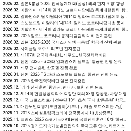
2026.02.
일본&홍콩 '2025 전국동계대회(설상) 해외 현지 초청' 항공권 진행 완료
2026.02.
이탈리아 '제14회 밀라노 코르티나담페초 동계패럴림픽' 항공권 진행 완료
2026.02.
알파인스키팀 이탈리아 '제14회 밀라노 코르티나담페초 동계패럴림픽' 항공권, 렌터카 진행 완료
2026.02.
스노보드팀 이탈리아 '제14회 밀라노 코르티나담페초 동계패럴림픽' 항공권 진행 완료
2026.02.
이탈리아 '제14회 밀라노 코르티나담페초 동계패럴림픽' 항공권 진행 완료
2026.02.
2026 밀로노 코르티나 동계패럴림픽 대비 전지훈련
2026.02.
일본 '2025-2026 국제스키연맹 극동컵' 항공권 진행 완료
2026.02.
사이클팀 호주 브리즈번 전지훈련
2026.01.
제107회 전국체육대회_제주도_한국전력럭비단
2026.01.
뮌헨 '2026 FIS 파라 알파인스키 월드컵' 항공권 진행 완료
2026.01.
제주 전지훈련 항공권 진행 완료
2026.01.
뮌헨 '2026 FIS 파라 스노보드 월드컵' 항공권 진행 완료
2026.01.
2026 한국전력럭비단 일본 전지훈련
2025.12.
'리가 전지훈련' 항공권, 렌터카, 보험 진행 완료
2025.12.
제14회 한일상공회의소 회장단 회의 38명 항공권, 차량 대행
2025.12.
태국 크로스컨트리 선수단 10명 초청 '국내 합동훈련' 항공권 진행 완료
2025.11.
대한노인회경기도연합회(시드니 뉴캐슬 포트스페판 7일)
2025.11.
2025 스페셜올림픽코리아 전국동계대회(빙상종목)
2025.11.
프랑스 '2025 스쿼시 국가대표팀 국외전지훈련 10차' 항공권 진행 완료
2025.10.
2025 경기도지속가능발전협의회 국제교류 연수_키르기스스탄