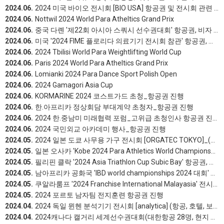
2024.06.
2024 미국 바이오 전시회 [BIO USA] 항공권 및 전시회 관련 안내
2024.06.
Nottwil 2024 World Para Atheltics Grand Prix
2024.06.
중국 다롄 '제22회 아시아 스쿼시 선수권대회' 항공권, 비자 진행완료
2024.06.
미국 '2024 FIME 플로리다 의료기기 전시회 참관' 항공권, 숙박, 렌터카, 보험 진행완료
2024.06.
2024 Tbilisi World Para Weightlifting World Cup
2024.06.
Paris 2024 World Para Atheltics Grand Prix
2024.06.
Lomianki 2024 Para Dance Sport Polish Open
2024.06.
2024 Gamagori Asia Cup
2024.06.
KORMARINE 2024 코스트가드 초청_항공권 진행
2024.06.
한.아프리카 정상회담 부대계약 초청자_항공권 진행
2024.06.
2024 한.중남미 미래협력 포럼_고위급 초청인사 항공권 진행
2024.06.
2024 국민외교 아카데미 행사_항공권 진행
2024.05.
2024 일본 도쿄 사무용 가구 전시회 [ORGATEC TOKYO]_(항공&호텔&보험 및 전시회 정보 제공)
2024.05.
일본 오사카 'Kobe 2024 Para Athletics World Championships' 항공권 숙박 보험 진행 완료
2024.05.
필리핀 클락 '2024 Asia Triathlon Cup Subic Bay' 항공권, 보험 진행 완료
2024.05.
남아프리카 공화국 'IBD world championships 2024 대회' 항공권,보험 진행 완료
2024.05.
쿠알라룸프 '2024 Franchise International Malayasia' 전시회 참가 부스신청, 항공권, 숙박, 통역, 보험 진행완료
2024.05.
2024 포르토 남자팀 전지훈련 항공권 진행
2024.04.
2024 독일 뮌헨 분석기기 전시회 [analytica] (항공, 호텔, 보험, 전시회 정보 제공)
2024.04.
2024캐나다 캘거리 세계선수권대회(대한항공 28명, 현지 수송 및 대회 현지 협력 진행 완료)