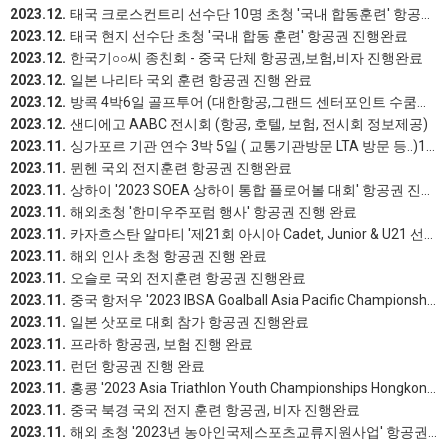
2023.12.
태국 크로스컨트리 선수단 10명 초청 '국내 합동훈련' 항공권 진행완료
2023.12.
태국 현지 선수단 초청 '국내 합동 훈련' 항공권 진행완료
2023.12.
한국기○○씨 종친회 - 중국 단체 항공권,보험,비자 진행완료
2023.12.
일본 나리타 국외 훈련 항공권 진행 완료
2023.12.
방콕 4박6일 골프투어 (대한항공,그랜드 센터포인트 수쿰빗 55) 진행 완료
2023.12.
샌디에고 AABC 전시회 (항공, 호텔, 보험, 전시회 정보제공)
2023.11.
싱가포르 기관 연수 3박 5일 ( 교통기관방문 LTA 방문 등..)16명 (대한항공,기관섭외,호텔,식사. 차량 ,가이드..등) 전체 진행 완료
2023.11.
뮌헨 국외 전지훈련 항공권 진행완료
2023.11.
상하이 '2023 SOEA 상하이 통합 플로어볼 대회' 항공권 진행 완료
2023.11.
해외초청 '한미우주포럼 행사' 항공권 진행 완료
2023.11.
카자흐스탄 알마티 '제21회 아시아 Cadet, Junior & U21 선수권 대회' 항공권,숙박 진행 완료
2023.11.
해외 인사 초청 항공권 진행 완료
2023.11.
오슬로 국외 전지훈련 항공권 진행완료
2023.11.
중국 항저우 '2023 IBSA Goalball Asia Pacific Championships 대회' 항공권,비자 진행완료
2023.11.
일본 삿포로 대회 참가 항공권 진행완료
2023.11.
프라하 항공권, 보험 진행 완료
2023.11.
런던 항공권 진행 완료
2023.11.
홍콩 '2023 Asia Triathlon Youth Championships Hongkong' 항공권 진행 완료
2023.11.
중국 북경 국외 전지 훈련 항공권, 비자 진행완료
2023.11.
해외 초청 '2023년 농아인국제스포츠교류지원사업' 항공권 진행 완료