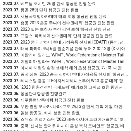
2023.07.
베트남 호치민 26명 단체 항공권 진행 완료
2023.07.
몽골 28명 단체 항공권 진행 완료
2023.07.
서울국제법아카데미 해외 초청 항공권 진행 완료
2023.07.
홍콩'2023 홍콩 주니어 선수권대회' 항공권 진행 완료
2023.07.
2023 일본 초청자 부산 강연 초청 항공권 진행 완료
2023.07.
프랑스 '파리세계선수권대회' 단체 항공권 진행 완료
2023.07.
2023 중국 상하이 현대 가정용품 전시회 [CDATF] (통역, 전시회 정보제공)
2023.07.
태국 파타야 4박 6일 칠순기념 단톡 투어 기획 12명 (아시아나항공 , 현지 전반적인 안내 및 인천고항 미팅) 진행 완료
2023.07.
이탈리아 밀라노 'WFMT , World Federation of Master Tailors' 초청 7박10일 기획 여행 진행 완료
2023.07.
이탈리아 밀라노 'WFMT , World Federation of Master Tailors' 초청 단체 항공권 진행 완료
2023.07.
아시아 태평양 환경 생태학 해외 초청 항공권, 7개국, 대만 현지 행사 및 초청 항공권 진행
2023.07.
중국 상해 '2023 중국 상하이 현대 가정용품 전시회' 항공권, 호텔, 비자 진행 완료
2023.07.
테니스팀 홍콩 'ITF여자세계테니스투어 W40 홍콩 대회' 항공권, 보험 진행 완료
2023.06.
'2023 친환경선박 국제포럼' 해외초청 고위급 초청 항공권 진행 완료
2023.06.
몽골단체항공권 진행완료
2023.06.
제주동행낭독여행 항공권 진행 완료
2023.06.
무안 출발 오사카, 나라, 교토 2박 3일 단체 기획 여행, 대한항공 전세기 진행 완료
2023.06.
일본 항공권, 비자, 보험 진행 완료
2023.06.
스위스, 키르기스탄 '2023 세종 아시아 트라이애슬론컵' 초청 항공권 진행 완료
2023.06.
중국 '신나는 항저우 아시아 혼성 복식 토너먼트' 항공권, 비자 진행 완료