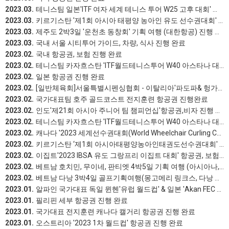
2023.03.
테니스팀 일본'ITF 여자 세계 테니스 투어 W25 고후 대회' 항공권, 보험 진행 완료
2023.03.
키르기스탄 '제1회 아시아 태평양 농아인 유도 선수권대회' 항공권, 보험 진행 완료
2023.03.
제주도 2박3일 '운천초 동창회' 기획 여행 (대한항공) 진행 완료
2023.03.
국내 서울 시티투어 가이드, 차량, 식사 진행 완료
2023.02.
국내 항공권, 보험 진행 완료
2023.02.
테니스팀 카자흐스탄 'ITF월드테니스투어 W40 아스타나 대회' 항공권, 보험 진행 완료
2023.02.
일본 항공권 진행 완료
2023.02.
[일반체육회]서울특별시펜싱협회 - 이탈리아'파도파& 헝가리부다페스트 월드컵' 항공권 진행완료
2023.02.
국가대표팀 호주 골드코스트 전지훈련 항공권 진행완료
2023.02.
인도'제21회 아시아 주니어 팀 챔피언십'항공권,비자 진행 완료
2023.02.
테니스팀 카자흐스탄 'ITF월드테니스투어 W40 아스타나 대회' 항공권, 보험 진행 완료
2023.02.
캐나다 '2023 세계선수권대회(World Wheelchair Curling Championship 2023) 항공권, 보험, 비자 진행 완료
2023.02.
키르기스탄 ‘제1회 아시아태평양농아인태권도선수권대회' 항공권 진행 완료
2023.02.
이집트'2023 IBSA 유도 그랑프리 이집트 대회' 항공권, 보험 진행 완료
2023.02.
베트남 호치민, 무이네, 판티엣 4박5일 기획 여행 (아시아나, 므엉타인 무이네 호텔) 진행 완료
2023.02.
베트남 다낭 3박4일 골프기획여행(몽고메리 링크스, ​다낭 골프클럽) 진행 완료
2023.01.
알파인 국가대표 독일 뮌헨'유럽 월드컵' & 일본 'Akan FEC 대회' 항공권 진행완료
2023.01.
필리핀 세부 항공권 진행 완료
2023.01.
국가대표 전지훈련 캐나다 캘거리 항공권 진행 완료
2023.01.
오스트리아 '2023 1차 월드컵' 항공권 진행 완료