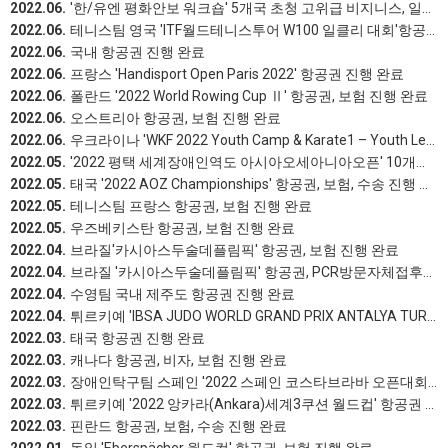
2022.06.
'한/유엔 평화안보 워크숍' 5개국 초청 고위급 비지니스, 일반 항공권 진행 완료
2022.06.
테니스팀 영국 'ITF월드테니스투어 W100 일클리 대회'항공권, 보험, 비자 진행 완료
2022.06.
국내 항공권 진행 완료
2022.06.
프랑스 'Handisport Open Paris 2022' 항공권 진행 완료
2022.06.
폴란드 '2022 World Rowing Cup Ⅱ' 항공권, 보험 진행 완료
2022.06.
오스트리아 항공권, 보험 진행 완료
2022.06.
우크라이나 'WKF 2022 Youth Camp & Karate1 – Youth League' 항공권, 보험 진행 완료
2022.05.
'2022 평택 세계장애인역도 아시아오세아니아오픈' 10개국 초청항공권 진행 완료
2022.05.
태국 '2022 AOZ Championships' 항공권, 보험, 수송 진행 완료
2022.05.
테니스팀 프랑스 항공권, 보험 진행 완료
2022.05.
우즈베키스탄 항공권, 보험 진행 완료
2022.04.
브라질'카시아스두술데플림픽' 항공권, 보험 진행 완료
2022.04.
브라질 '카시아스두술데플림픽' 항공권, PCR방문자체접후증명서 발급 진행 완료
2022.04.
수영팀 국내 제주도 항공권 진행 완료
2022.04.
튀르키예 'IBSA JUDO WORLD GRAND PRIX ANTALYA TURKEY' 항공권 진행 완료
2022.03.
태국 항공권 진행 완료
2022.03.
캐나다 항공권, 비자, 보험 진행 완료
2022.03.
장애인탁구팀 스페인 '2022 스페인 코스타브라바 오픈대회' 항공권 진행 완료
2022.03.
튀르키예 '2022 앙카라(Ankara)세계3쿠션 월드컵' 항공권 진행 완료
2022.03.
핀란드 항공권, 보험, 수송 진행 완료