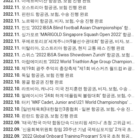
2022.11.
아제르바이잔 항공권, 보험 진행 완료
2022.11.
오스트리아 항공권, 보험 진행 완료
2022.11.
핀란드 항공권, 보험, 수송 진행 완료
2022.11.
노르웨이 항공권, 비자, 보험, 수송 진행 완료
2022.11.
인도 '2022 IBSA Blind football Asian Championships' 항공권 진행 완료
2022.11.
싱가포르 'MARIGOLD Singapore Squash Open 2022' 항공권, 숙박 진행 완료
2022.11.
푸에르토리코'세계주니어9볼선수권대회' 항공권, 비자, 보험 진행 완료
2022.11.
이탈리아, 오스트리아 항공권, 현지 교통 패스 진행 완료
2022.11.
스위스 '2022 IBSA Swiss Showdown Zurich' 항공권, 보험 진행 완료
2022.11.
아랍에미리트 '2022 World Triathlon Age Group Championships Abu Dhabi' 항공권, 보험 진행 완료
2022.10.
제19회 광주 추억의 충장축제 “제1회 버스커즈 월드컵 in 광주” 40개국 해외 초청 항공권 진행 완료
2022.10.
독일 항공권, 보험 진행 완료
2022.10.
몽골 항공권 진행 완료
2022.10.
라트비아, 캐나다. 미국 전지훈련 항공권, 비자, 보험, 수송 진행 완료
2022.10.
말레이시아 '24회 하계 데플림픽 볼링대회' 항공권, 보험, 수송 진행 완료
2022.10.
터키 'WKF Cadet, Junior and U21 World Championships' 항공권, 보험 진행 완료
2022.10.
[일반체육회]대한철인3종협회 - 일본 항공권, 보험, 수송 진행 완료
2022.10.
핀란드 항공권, 보험 진행 완료
2022.09.
'태국/한국 마약 합동단속 디브리핑 세미나' 초청 고위급 비즈니스, 일반 항공권 진행 완료
2022.09.
'신용회복위원회 창립 20주년 기념 국제심포지엄' 2개국 초청 고위급 비즈니스 항공권, 숙박 진행 완료
2022.09.
'2022 Global Onboard Training Program' 5개국 초청 항공권 진행 완료