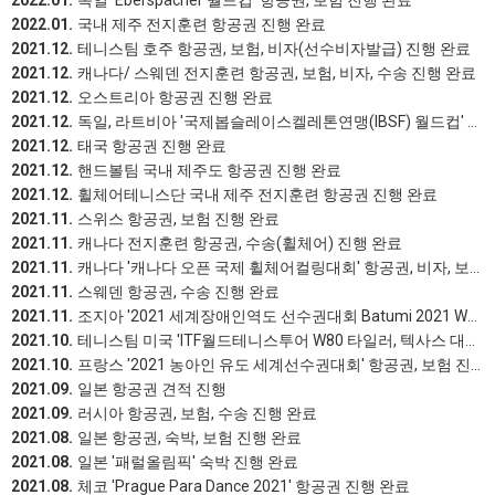
2022.01.
독일 'Eberspächer 월드컵' 항공권, 보험 진행 완료
2022.01.
국내 제주 전지훈련 항공권 진행 완료
2021.12.
테니스팀 호주 항공권, 보험, 비자(선수비자발급) 진행 완료
2021.12.
캐나다/ 스웨덴 전지훈련 항공권, 보험, 비자, 수송 진행 완료
2021.12.
오스트리아 항공권 진행 완료
2021.12.
독일, 라트비아 '국제봅슬레이스켈레톤연맹(IBSF) 월드컵' 항공권 진행 완료
2021.12.
태국 항공권 진행 완료
2021.12.
핸드볼팀 국내 제주도 항공권 진행 완료
2021.12.
휠체어테니스단 국내 제주 전지훈련 항공권 진행 완료
2021.11.
스위스 항공권, 보험 진행 완료
2021.11.
캐나다 전지훈련 항공권, 수송(휠체어) 진행 완료
2021.11.
캐나다 '캐나다 오픈 국제 휠체어컬링대회' 항공권, 비자, 보험, 수송 진행 완료
2021.11.
스웨덴 항공권, 수송 진행 완료
2021.11.
조지아 '2021 세계장애인역도 선수권대회 Batumi 2021 World Para Powerlifting Junior and Senior' 항공권 진행 완료
2021.10.
테니스팀 미국 'ITF월드테니스투어 W80 타일러, 텍사스 대회' 항공권, 보험, 비자 진행 완료
2021.10.
프랑스 '2021 농아인 유도 세계선수권대회' 항공권, 보험 진행 완료
2021.09.
일본 항공권 견적 진행
2021.09.
러시아 항공권, 보험, 수송 진행 완료
2021.08.
일본 항공권, 숙박, 보험 진행 완료
2021.08.
일본 '패럴올림픽' 숙박 진행 완료
2021.08.
체코 'Prague Para Dance 2021' 항공권 진행 완료