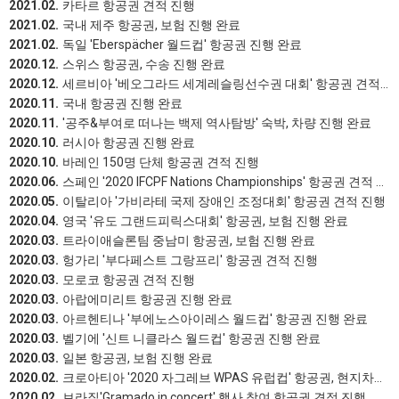
2021.02.
카타르 항공권 견적 진행
2021.02.
국내 제주 항공권, 보험 진행 완료
2021.02.
독일 'Eberspächer 월드컵' 항공권 진행 완료
2020.12.
스위스 항공권, 수송 진행 완료
2020.12.
세르비아 '베오그라드 세계레슬링선수권 대회' 항공권 견적 진행
2020.11.
국내 항공권 진행 완료
2020.11.
'공주&부여로 떠나는 백제 역사탐방' 숙박, 차량 진행 완료
2020.10.
러시아 항공권 진행 완료
2020.10.
바레인 150명 단체 항공권 견적 진행
2020.06.
스페인 '2020 IFCPF Nations Championships' 항공권 견적 진행
2020.05.
이탈리아 '가비라테 국제 장애인 조정대회' 항공권 견적 진행
2020.04.
영국 '유도 그랜드피릭스대회' 항공권, 보험 진행 완료
2020.03.
트라이애슬론팀 중남미 항공권, 보험 진행 완료
2020.03.
헝가리 '부다페스트 그랑프리' 항공권 견적 진행
2020.03.
모로코 항공권 견적 진행
2020.03.
아랍에미리트 항공권 진행 완료
2020.03.
아르헨티나 '부에노스아이레스 월드컵' 항공권 진행 완료
2020.03.
벨기에 '신트 니클라스 월드컵' 항공권 진행 완료
2020.03.
일본 항공권, 보험 진행 완료
2020.02.
크로아티아 '2020 자그레브 WPAS 유럽컵' 항공권, 현지차량 견적 진행
2020.02.
브라질'Gramado in concert' 행사 참여 항공권 견적 진행