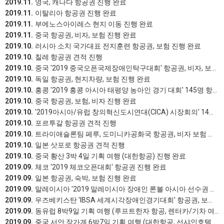
2019.11.
영국, 캐나다 항공권 진행 완료
2019.11.
이탈리아 항공권 진행 완료
2019.11.
부에노스아이레스 현지 이동 진행 완료
2019.11.
중국 항공권, 비자, 보험 진행 완료
2019.10.
러시아 소치 국가대표 전지훈련 항공권, 보험 진행 완료
2019.10.
칠레 항공권 견적 진행
2019.10.
중국 '2019 중국오픈국제장애인탁구대회' 항공권, 비자, 보험 진행 완료
2019.10.
독일 항공권, 현지차량, 보험 진행 완료
2019.10.
홍콩 '2019 홍콩 아시아 태평양 농아인 경기 대회' 145명 항공권 진행 완료
2019.10.
중국 항공권, 보험, 비자 진행 완료
2019.10.
'2019아시아/유럽 창의혁신도시연대(CICA) 시장회의' 14개국 초청 고위급 비즈니스, 일반 항공권 진행 완료
2019.10.
포르투갈 항공권 견적 진행
2019.10.
트라이애슬론팀 페루, 도미니카공화국 항공권, 비자 보험 진행 완료
2019.10.
일본 삿포로 항공권 견적 진행
2019.10.
중국 황산 3박 4일 기획 여행 (대한항공) 진행 완료
2019.09.
체코 '2019 체코오픈대회' 항공권 진행 완료
2019.09.
일본 항공권, 숙박, 보험 진행 완료
2019.09.
말레이시아 '2019 말레이시아 장애인 론볼 아시아 선수권 대회' 항공권, 보험 진행 완료
2019.09.
우즈베키스탄 'IBSA 세계시각장애인경기대회' 항공권, 보험 진행 완료
2019.09.
동유럽 8박9일 기획 여행 (루프트한자 항공, 렌터카/기차 여행) 진행 완료
2019.09.
중국 서안 장가계 6박7일 기획 여행 (대한항공, 선샤인호텔 외) 진행 완료