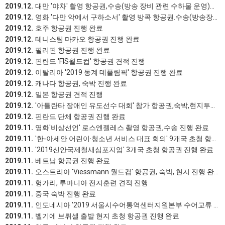
2019.12.
대만 '야차' 촬영 항공권,수송(방송 장비 관련 수하물 운영)진행 완료
2019.12.
영화 '다만 악에서 구하소서' 촬영 방콕 항공권.수송(방송장비 관련 수하물 운영) 진행완료
2019.12.
호주 항공권 진행 완료
2019.12.
테니스팀 마카오 항공권 진행 완료
2019.12.
필리핀 항공권 진행 완료
2019.12.
핀란드 'FIS월드컵' 항공권 견적 진행
2019.12.
이탈리아 '2019 동계 데플림픽' 항공권 진행 완료
2019.12.
캐나다 항공권, 숙박 진행 완료
2019.12.
일본 항공권 견적 진행
2019.12.
'아틀란타 장애인 유도선수 대회' 참가 항공권,숙박,현지투어버스 진행 완료
2019.12.
핀란드 단체 항공권 진행 완료
2019.11.
영화'비상선언' 로스엔젤레스 촬영 항공권,수송 진행 완료
2019.11.
'한-아세안 어린이·청소년 서비스 대표 회의' 9개국 초청 항공권 진행 완료
2019.11.
'2019신안국제철새심포지엄' 3개국 초청 항공권 진행 완료
2019.11.
베트남 항공권 진행 완료
2019.11.
오스트리아 'Viessmann 월드컵' 항공권, 숙박, 현지 진행 완료
2019.11.
헝가리, 루마니아 전지훈련 견적 진행
2019.11.
중국 숙박 진행 완료
2019.11.
인도네시아 '2019 서울시수어통역센터지원본부 수어교류 해외연수' 항공권, 숙박, 현지이동 진행 완료
2019.11.
벨기에 브뤼셀 출발 현지 초청 항공권 진행 완료