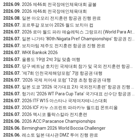
2026.09.
2026 제46회 전국장애인체육대회 골볼
2026.09.
2026 제46회 전국장애인체육대회
2026.08.
일본 아오모리 전지훈련 항공권 진행 완료
2026.07.
포르투갈 포보아 2026 월드 보치아 컵
2026.07.
2026 로마 월드 파라 애슬레틱스 그랑프리 (World Para Athletics Grand Prix Rome
2026.07.
일본 니가타 '80th Niigata Pref Championships' 항공권 진행 완료
2026.07.
보치아팀 제주도 전지훈련 항공권 진행 완료
2026.07.
WHX Bankok 2026
2026.07.
울릉도 19명 2박 3일 맞춤 여행
2026.07.
당구 베트남 호치민 국제대회 참가 및 국외 전지훈련 항공권 진행 완료
2026.07.
'제7회 인천국제해양포럼' 7명 항공권 대행
2026.07.
'2026 국제 저어새 포럼' 12명 초청 항공권 대행
2026.07.
일본 도쿄 '2026 국가대표 2차 국외전지훈련' 항공권 진행 완료
2026.07.
헝가리 '2026 WT Para Cup Tata' 국가대표 선수단 항공권 진행 완료
2026.07.
2026 ITF W15 아스타나 국제여자테니스대회
2026.07.
2026 ICF 카누 스프린트·파라카누 월드컵 몬트리올
2026.07.
2026 멕시코 툴락스칼라 전지훈련
2026.06.
2026 ACC Paracanoe Championships
2026.06.
Birmingham 2026 World Boccia Challenger
2026.06.
레소토 일본 대사관 DMZ 투어 진행 완료