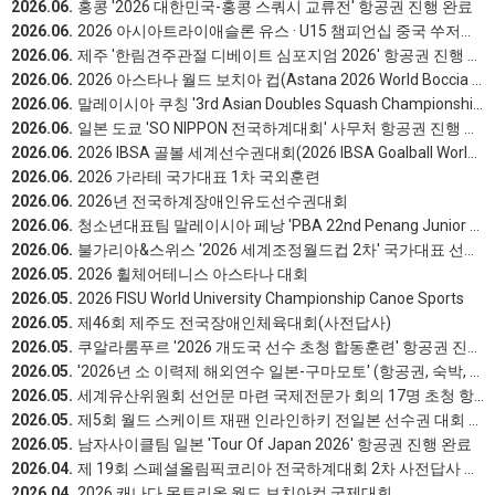
2026.06.
홍콩 '2026 대한민국-홍콩 스쿼시 교류전' 항공권 진행 완료
2026.06.
2026 아시아트라이애슬론 유스 · U15 챔피언십 중국 쑤저우 (Suzhou, China)꿈나무선수단&국가대표팀 28명
2026.06.
제주 '한림견주관절 디베이트 심포지엄 2026' 항공권 진행 완료
2026.06.
2026 아스타나 월드 보치아 컵(Astana 2026 World Boccia Cup)
2026.06.
말레이시아 쿠칭 '3rd Asian Doubles Squash Championships 2026' 항공권 진행 완료
2026.06.
일본 도쿄 'SO NIPPON 전국하계대회' 사무처 항공권 진행 완료
2026.06.
2026 IBSA 골볼 세계선수권대회(2026 IBSA Goalball World Championships)
2026.06.
2026 가라테 국가대표 1차 국외훈련
2026.06.
2026년 전국하계장애인유도선수권대회
2026.06.
청소년대표팀 말레이시아 페낭 'PBA 22nd Penang Junior Open 2026' 항공권 진행 완료
2026.06.
불가리아&스위스 '2026 세계조정월드컵 2차' 국가대표 선수단 항공권 진행 완료
2026.05.
2026 휠체어테니스 아스타나 대회
2026.05.
2026 FISU World University Championship Canoe Sports
2026.05.
제46회 제주도 전국장애인체육대회(사전답사)
2026.05.
쿠알라룸푸르 '2026 개도국 선수 초청 합동훈련' 항공권 진행 완료
2026.05.
'2026년 소 이력제 해외연수 일본-구마모토' (항공권, 숙박, 보험, 차량, 가이드 등) 진행 완료
2026.05.
세계유산위원회 선언문 마련 국제전문가 회의 17명 초청 항공권 대행
2026.05.
제5회 월드 스케이트 재팬 인라인하키 전일본 선수권 대회 17명 왕복 항공권 대행
2026.05.
남자사이클팀 일본 'Tour Of Japan 2026' 항공권 진행 완료
2026.04.
제 19회 스페셜올림픽코리아 전국하계대회 2차 사전답사 교통편 예약
2026.04.
2026 캐나다 몬트리올 월드 보치아컵 국제대회