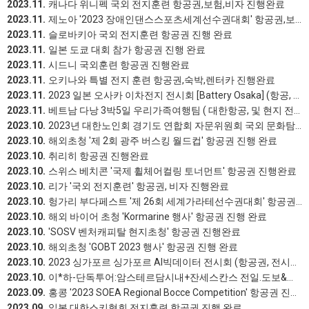
2023.11.
캐나다 위니펙 국외 전지훈련 항공권,보험,비자 진행완료
2023.11.
제노아 '2023 장애인댄스스포츠세계선수권대회' 항공권,보험 진행완료
2023.11.
슬로바키아 국외 전지훈련 항공권 진행 완료
2023.11.
일본 도쿄 대회 참가 항공권 진행 완료
2023.11.
시드니 국외훈련 항공권 진행완료
2023.11.
오키나와 특별 전지 훈련 항공권,숙박,렌터카 진행완료
2023.11.
2023 일본 오사카 이차전지 전시회 [Battery Osaka] (항공, 보험, 전시회 정보 제공)
2023.11.
베트남 다낭 3박5일 우리가족여행팀 ( 대한항공, 및 현지 전반적인 투어 기획) 진행완료
2023.10.
2023년 대한노인회 경기도 연합회 자문위원회 국외 문화탐방 치앙마이 3박5일
2023.10.
해외초청 '제 2회 광주 버스킹 월드컵' 항공권 진행 완료
2023.10.
취리히 항공권 진행완료
2023.10.
스위스 베치콘 '국제 휠체어컬링 토너먼트' 항공권 진행완료
2023.10.
리가 '국외 전지훈련' 항공권, 비자 진행완료
2023.10.
헝가리 부다페스트 '제 26회 세계가라테선수권대회' 항공권,숙박,보험 진행완료
2023.10.
해외 바이어 초청 'Kormarine 행사' 항공권 진행 완료
2023.10.
'SOSV 벤처캐피탈 현지초청' 항공권 진행완료
2023.10.
해외초청 'GOBT 2023 행사' 항공권 진행 완료
2023.10.
2023 싱가포르 싱가포르 AI빅데이터 전시회 (항공권, 전시회 정보 제공)
2023.10.
이*하-단독투어:암스테르담시내+잔세스칸스 전일.도보&대중교통 기획 투어 진행완료
2023.09.
홍콩 '2023 SOEA Regional Bocce Competition' 항공권 진행완료
2023.09.
일본 대한스키협회 전지훈련 항공권 진행 완료