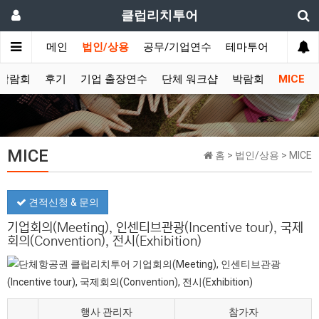
클럽리치투어
메인
법인/상용
공무/기업연수
테마투어
데이투
/박람회
후기
기업 출장연수
단체 워크샵
박람회
MICE
MICE
홈 > 법인/상용 > MICE
견적신청 & 문의
기업회의(Meeting), 인센티브관광(Incentive tour), 국제
회의(Convention), 전시(Exhibition)
행사 관리자
참가자