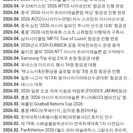
2026.04.
우즈베키스탄 '2026 WTCS 사마르칸트' 항공권 진행 완료
2026.04.
중국 '2026 아시아 트라이애슬론컵 덱싱' 항공권 진행 완료
2026.04.
2026 ACC(아시아카누연맹) 카누 스프린트 아시아선수권대회
2026.04.
중국 심천 '2026 아시아 알파인 주니어 선수권 대회' 항공권 진행 완료
2026.04.
홍콩 '2026 대한체육회 스포츠 교류협정 이행체계 구축사업(국제심판 초청 워크숍)' 항공권 진행
2026.04.
남자사이클팀 'MPTC Tour of Luzon' 항공권 진행 완료
2026.04.
2026년도 ICDH-EURBICA 공동 국제컨퍼런스 운영 용역
2026.04.
필리핀 클락 '2026 NTT 아시아 트라이애슬론 컵 수빅베이 국제 트라이애슬론' 항공권 진행 완료
2026.04.
Samsung Trip 유럽 2개국 초청 항공권 대행
2026.04.
유네스코 마드리드 행사 16명 항공권 대행
2026.04.
'택소노미&전환금융 글로벌 포럼' 3명 초청 항공권 진행
2026.04.
일본 나고야 '제13회 동아시아가라테선수권대회' 항공권 진행 완료
2026.04.
테니스 대회
2026.03.
2026 일본 도쿄 국제 식음료 박람회 (FOODEX JAPAN)참관│포천 에프앤비 리더스클럽
2026.03.
홍콩 '2026 아시아 트라이애슬론 주니어&U23 챔피언십' 항공권 진행 완료
2026.03.
베를린 Goalball Nations Cup 2026
2026.02.
홍콩 HKG |모투패키지_임직원 홍콩2박4일
2026.02.
한국대학사회봉사협의회(세한봉사단) 호치민 연수
2026.02.
제 19회 스페셜올림픽코리아 전국하계대회 1차 사전답사 교통편 예약
2026.02.
ParAthletics 2026 (월드 파라 애슬레틱스 그랑프리 취리히/노트빌)