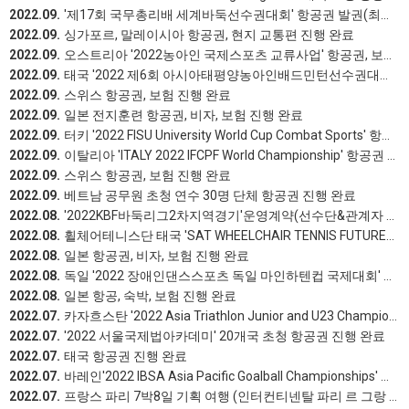
2022.09.
'제17회 국무총리배 세계바둑선수권대회' 항공권 발권(최대 60개국 80여명,비즈니스항공권 일부 포함)진행 완료
2022.09.
싱가포르, 말레이시아 항공권, 현지 교통편 진행 완료
2022.09.
오스트리아 '2022농아인 국제스포츠 교류사업' 항공권, 보험 진행 완료
2022.09.
태국 '2022 제6회 아시아태평양농아인배드민턴선수권대회' 항공권 진행 완료
2022.09.
스위스 항공권, 보험 진행 완료
2022.09.
일본 전지훈련 항공권, 비자, 보험 진행 완료
2022.09.
터키 '2022 FISU University World Cup Combat Sports' 항공권, 보험 진행 완료
2022.09.
이탈리아 'ITALY 2022 IFCPF World Championship' 항공권 진행 완료
2022.09.
스위스 항공권, 보험 진행 완료
2022.09.
베트남 공무원 초청 연수 30명 단체 항공권 진행 완료
2022.08.
'2022KBF바둑리그2차지역경기'운영계약(선수단&관계자 숙박. 식사, 경기장대관, 제작물 발주, 경지장 인터넷 장비 대여, 동호인 대회장소 섭외등 전반적인 관리 운영)
2022.08.
휠체어테니스단 태국 'SAT WHEELCHAIR TENNIS FUTURES' 항공권, 보험 진행 완료
2022.08.
일본 항공권, 비자, 보험 진행 완료
2022.08.
독일 '2022 장애인댄스스포츠 독일 마인하텐컵 국제대회' 항공권 진행 완료
2022.08.
일본 항공, 숙박, 보험 진행 완료
2022.07.
카자흐스탄 '2022 Asia Triathlon Junior and U23 Championships Nur Sultan' 항공권, 보험 진행 완료
2022.07.
'2022 서울국제법아카데미' 20개국 초청 항공권 진행 완료
2022.07.
태국 항공권 진행 완료
2022.07.
바레인'2022 IBSA Asia Pacific Goalball Championships' 항공권 진행 완료
2022.07.
프랑스 파리 7박8일 기획 여행 (인터컨티넨탈 파리 르 그랑 호텔) 진행 완료