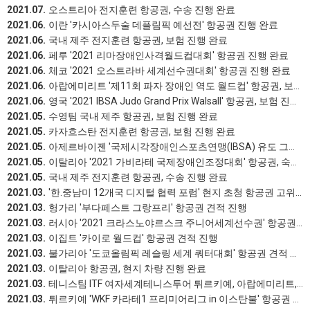
2021.07.
오스트리아 전지훈련 항공권, 수송 진행 완료
2021.06.
이란 '카시아스두술 데플림픽 예선전' 항공권 진행 완료
2021.06.
국내 제주 전지훈련 항공권, 보험 진행 완료
2021.06.
페루 '2021 리마장애인사격월드컵대회' 항공권 진행 완료
2021.06.
체코 '2021 오스트라바 세계선수권대회' 항공권 진행 완료
2021.06.
아랍에미리트 '제11회 파자 장애인 역도 월드컵' 항공권, 보험 진행 완료
2021.06.
영국 '2021 IBSA Judo Grand Prix Walsall' 항공권, 보험 진행 완료
2021.05.
수영팀 국내 제주 항공권, 보험 진행 완료
2021.05.
카자흐스탄 전지훈련 항공권, 보험 진행 완료
2021.05.
아제르바이젠 '국제시각장애인스포츠연맹(IBSA) 유도 그랑프리' 항공권, 보험 진행 완료
2021.05.
이탈리아 '2021 가비라테 국제장애인조정대회' 항공권, 숙박, 보험, 수송 진행 완료
2021.05.
국내 제주 전지훈련 항공권, 수송 진행 완료
2021.03.
'한.중남미 12개국 디지털 협력 포럼' 현지 초청 항공권 고위급(비즈니스항공권)&수행원(이코노미항공권)진행완료
2021.03.
헝가리 '부다페스트 그랑프리' 항공권 견적 진행
2021.03.
러시아 '2021 크라스노야르스크 주니어세계선수권' 항공권, 보험 진행 완료
2021.03.
이집트 '카이로 월드컵' 항공권 견적 진행
2021.03.
불가리아 '도쿄올림픽 레슬링 세계 쿼터대회' 항공권 견적 진행
2021.03.
이탈리아 항공권, 현지 차량 진행 완료
2021.03.
테니스팀 ITF 여자세계테니스투어 튀르키예, 아랍에미리트, 유럽 6개국 항공권, 보험 진행 완료
2021.03.
튀르키예 'WKF 카라테1 프리미어리그 in 이스탄불' 항공권 진행 완료