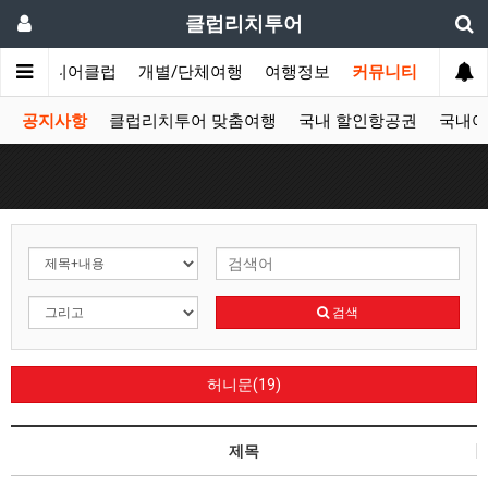
클럽리치투어
문
시니어클럽
개별/단체여행
여행정보
커뮤니티
공지사항
클럽리치투어 맞춤여행
국내 할인항공권
국내여
검색
허니문(19)
제목