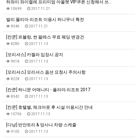
하와이 와이켈레 프리미엄 아울렛 VIP쿠폰 신청해서 쓰…
10699
2017.11.21
발리 물리아 리조트 이용시 허니무너 특전
8346
2017.11.21
[칸쿤] 르블랑, 썬 팔레스 무료 웨딩 변경건
8280
2017.11.13
[모리셔스] 카젤라 입장시 공지
9018
2017.11.13
[모리셔스] 모리셔스 옵션 요청시 주의사항
8228
2017.11.13
[칸쿤] 허니문 어매니티 - 플라야 리조트 2017
8342
2017.11.13
[칸쿤] 호텔별, 체크아웃 후 시설 이용시간 안내
10706
2017.11.13
[다낭] 반얀트리 & 앙사나 차량 스케줄
9105
2017.11.13