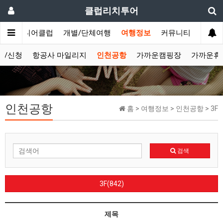
클럽리치투어
문
시니어클럽
개별/단체여행
여행정보
커뮤니티
보/신청
항공사 마일리지
인천공항
가까운캠핑장
가까운휴
인천공항
홈 > 여행정보 > 인천공항 > 3F
검색
3F(842)
제목