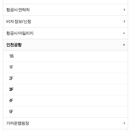
항공사 연락처
비자 정보/신청
항공사 마일리지
인천공항
1B
1F
2F
3F
4F
5F
가까운캠핑장