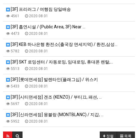
[3F] 프리러그 / 여행짐 당일배송
4561
2020.08.01
[3F] 흡연시설 / (Public Area, 3F) Near …
4473
2020.08.01
[3F] KEB 하나은행 환전소(출국장 면세지역) / 환전,삼성…
5782
2020.08.01
[3F] SKT 로밍센터 / 자동로밍, 임대로밍, 휴대폰 렌탈,…
5513
2020.08.01
[3F] [롯데면세점] 발렌타인(플래그십) / 위스키
5433
2020.08.01
[3F] [시티면세점] 겐조 (KENZO) / 부티끄, 패션, …
5697
2020.08.01
[3F] [신라면세점] 몽블랑 (MONTBLANC) / 지갑, …
5952
2020.08.01
정렬
목록