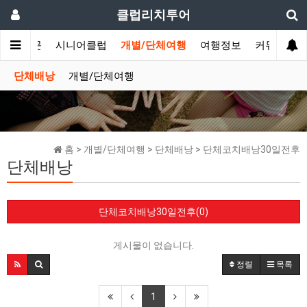
클럽리치투어
허니문
시니어클럽
개별/단체여행
여행정보
커뮤니티
단체배낭
개별/단체여행
홈 > 개별/단체여행 > 단체배낭 > 단체코치배낭30일전후
단체배낭
단체코치배낭30일전후(0)
게시물이 없습니다.
정렬
목록
1