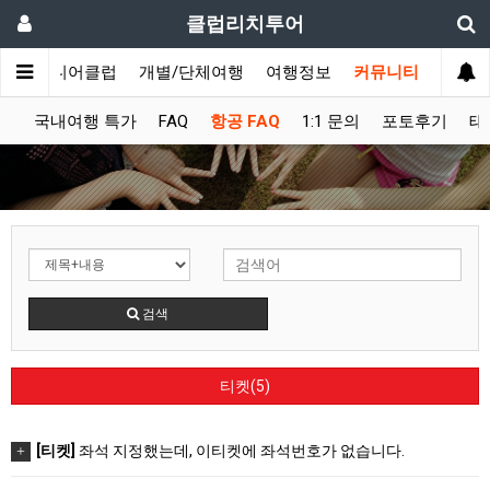
클럽리치투어
문
시니어클럽
개별/단체여행
여행정보
커뮤니티
권
국내여행 특가
FAQ
항공 FAQ
1:1 문의
포토후기
태
검색
티켓(5)
[티켓]
좌석 지정했는데, 이티켓에 좌석번호가 없습니다.