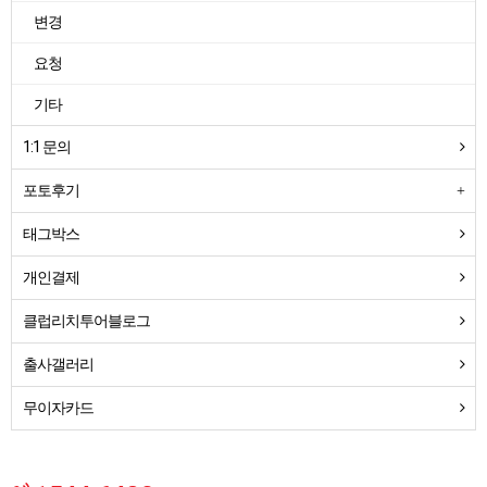
변경
요청
기타
1:1 문의
포토후기
태그박스
개인결제
클럽리치투어블로그
출사갤러리
무이자카드