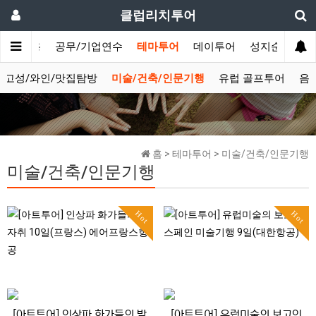
클럽리치투어
법인/상용
공무/기업연수
테마투어
데이투어
성지순례
고성/와인/맛집탐방
미술/건축/인문기행
유럽 골프투어
음
홈 > 테마투어 > 미술/건축/인문기행
미술/건축/인문기행
Hot
Hot
[아트투어] 인상파 화가들의 발
[아트투어] 유럽미술의 보고인