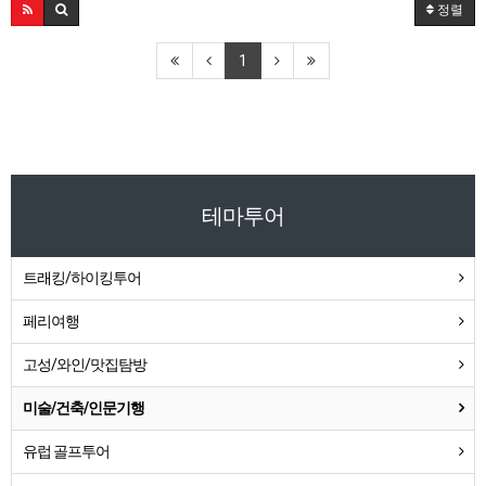
정렬
1
테마투어
트래킹/하이킹투어
페리여행
고성/와인/맛집탐방
미술/건축/인문기행
유럽 골프투어