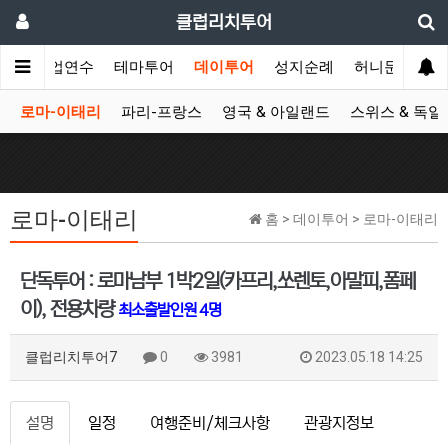
클럽리치투어
공무/기업연수
테마투어
데이투어
성지순례
허니문
시
로마-이태리
파리-프랑스
영국 & 아일랜드
스위스 & 독일
로마-이태리
홈 > 데이투어 > 로마-이태리
단독투어 : 로마남부 1박2일(카프리,쏘렌토,아말피,폼페
이), 전용차량
최소출발인원 4명
클럽리치투어7
0
3981
2023.05.18 14:25
설명
일정
여행준비/체크사항
관광지정보