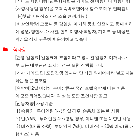
[가이드.차량미팅] 단독행사팀은 가이드 첫 미팅이나 차량미팅
(차량사용팀 경우)을 고객숙박호텔에서 함으로 매우 편리합니
다.(첫날 미팅장소 사전조율 변경가능 )
[비상연락망] 코로나 등 감염병, 예기치 못한 안전사고 등 대비하
여 병원, 경찰서, 대사관, 현지 여행사 책임자, 가이드 등 비상연
락망을 상시 구축하여 운영하고 있습니다.
포함사항
[관광 입장료] 일정표에 포함이라고 명시된 입장지 이거나, 내
부 또는 내부관광 표시의 경우 포함 진행합니다.
[기사.가이드 팁] 포함진행 합니다. 단 개인 의사에따라 별도 지불
하는 팁은 불포함
[숙박비] 2일 이상의 투어상품은 중간 호텔숙박에 따른 비용
이 포함되어있습니다. 각 상품 포함 조건사항 참고.
[전용차량] 사용기준
1) 승용차 : 투어인원 1~3명일 경우, 승용차 또는 밴 사용
2) 밴(VAN) : 투어인원 4~7명일 경우, 미니밴 또는 대형밴 사용
3) 버스(대.중.소형) : 투어인원 7명(미니버스) ~ 20명 이상(중.대
형버스) 사용