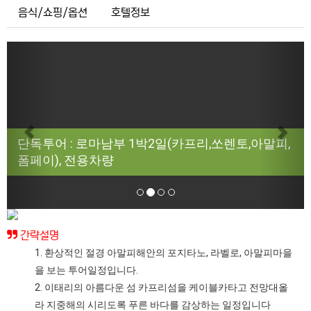
음식/쇼핑/옵션
호텔정보
Previous
Next
단독투어 : 로마남부 1박2일(카프리,쏘렌토,아말피,
폼페이), 전용차량
간략설명
1. 환상적인 절경 아말피해안의 포지타노, 라벨로, 아말피마을
을 보는 투어일정입니다.
2. 이태리의 아름다운 섬 카프리섬을 케이블카타고 전망대올
라 지중해의 시리도록 푸른 바다를 감상하는 일정입니다