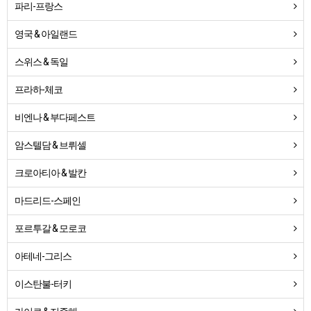
파리-프랑스
영국 & 아일랜드
스위스 & 독일
프라하-체코
비엔나 & 부다페스트
암스텔담 & 브뤼셀
크로아티아 & 발칸
마드리드-스페인
포르투갈 & 모로코
아테네-그리스
이스탄불-터키