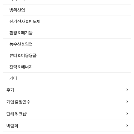
방위산업
전기전자＆반도체
환경＆폐기물
농수산＆임업
뷰티＆미용용품
전력＆에너지
기타
후기
기업 출장연수
단체 워크샵
박람회