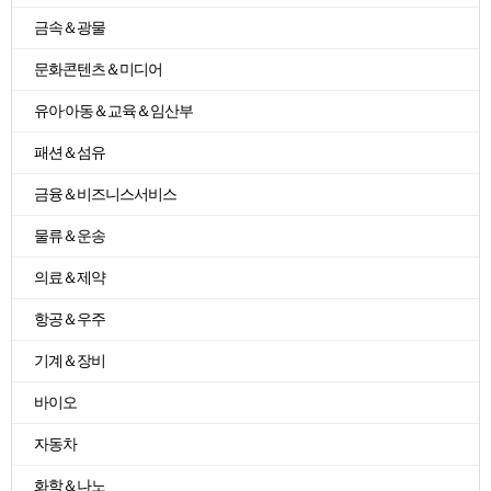
금속＆광물
문화콘텐츠＆미디어
유아·아동＆교육＆임산부
패션＆섬유
금융＆비즈니스서비스
물류＆운송
의료＆제약
항공＆우주
기계＆장비
바이오
자동차
화학＆나노