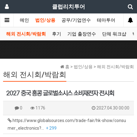
클럽리치투어
메인
법인/상용
공무/기업연수
테마투어
데이투
해외 전시회/박람회
후기
기업 출장연수
단체 워크샵
박
홈 > 법인/상용 > 해외 전시회/박람회
해외 전시회/박람회
2027 중국 홍콩 글로벌소시스 소비재전자 전시회
0
1176
2027.04.30 00:00
https://www.globalsources.com/trade-fair/hk-show/consu
mer_electronics?…
+ 299