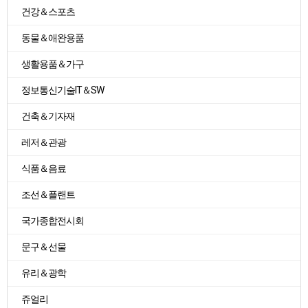
건강＆스포츠
동물＆애완용품
생활용품＆가구
정보통신기술IT＆SW
건축＆기자재
레저＆관광
식품＆음료
조선＆플랜트
국가종합전시회
문구＆선물
유리＆광학
쥬얼리