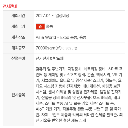
전시안내
개최기간
2027.04 ~ 일정미정
홍콩
개최국가
개최장소
Asia World - Expo 홍콩, 홍콩
개최규모
70000sqm(㎡)
0.3025 평
산업분야
전기전자＆반도체
컴퓨터 및 주변기기: 저장장치, 네트워킹 장비, 스마트 프
린터 등 게이밍 및 e스포츠 장비: 콘솔, 액세서리, VR 기
기, 시뮬레이터 오디오 및 영상 제품: 스피커, 헤드폰, 오
디오 시스템 자동차 전자제품: 내비게이션, 차량용 보안
시스템, 센서 야외용 및 상업용 전자제품: 캠핑용 전자기
전시품목
기, 산업용 장비 배터리 및 전자부품: 보조 배터리, 태그
제품, 스마트 부품 AI 및 로봇 기술 제품: 스마트 홈,
AIoT 기반 기기, 자율주행 관련 부품 브랜드 존 및 국가
관: 자체 브랜드 제품과 각국의 테마관 신제품 발표존: 최
신 기술을 반영한 혁신 제품 공개