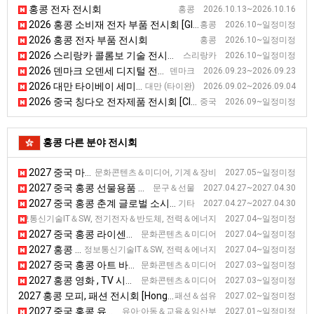
홍콩 전자 전시회
홍콩 2026.10.13~2026.10.16
2026 홍콩 소비재 전자 부품 전시회 [Global Sources Consumer Electronic Componets]
홍콩 2026.10~일정미정
2026 홍콩 전자 부품 전시회
홍콩 2026.10~일정미정
2026 스리랑카 콜롬보 기술 전시회 [TECHNO]
스리랑카 2026.10~일정미정
2026 덴마크 오덴세 디지털 전시회 [Digitization Exhibition]
덴마크 2026.09.23~2026.09.23
2026 대만 타이베이 세미콘 반도체 전시회 [Semicon Taiwan]
대만 (타이완) 2026.09.02~2026.09.04
2026 중국 칭다오 전자제품 전시회 [CICE]
중국 2026.09~일정미정
홍콩 다른 분야 전시회
2027 중국 마카오 게임 전시회
문화콘텐츠＆미디어, 기계＆장비 2027.05~일정미정
2027 중국 홍콩 선물용품 전시회
문구＆선물 2027.04.27~2027.04.30
2027 중국 홍콩 춘계 글로벌 소시스 스포츠 앤 아웃도어 전시회
기타 2027.04.27~2027.04.30
2027 홍콩 춘계 전자 전시회 [Hong Kong Electronics Fair (Spring Edi
정보통신기술IT＆SW, 전기전자＆반도체, 전력＆에너지 2027.04~일정미정
2027 중국 홍콩 라이센싱 전시회
문화콘텐츠＆미디어 2027.04~일정미정
2027 홍콩 이노엑스 혁신기술 전시회 [이노엑스]
정보통신기술IT＆SW, 전력＆에너지 2027.04~일정미정
2027 중국 홍콩 아트 바젤 전시회
문화콘텐츠＆미디어 2027.03~일정미정
2027 홍콩 영화 , TV 시장 전시회 [FILMART]
문화콘텐츠＆미디어 2027.03~일정미정
2027 홍콩 모피, 패션 전시회 [Hong Kong International Fur & Fashion Fair]
패션＆섬유 2027.02~일정미정
2027 중국 홍콩 유아용품 전시회
유아·아동＆교육＆임산부 2027.01~일정미정