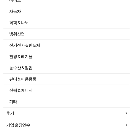
바이오
자동차
화학＆나노
방위산업
전기전자＆반도체
환경＆폐기물
농수산＆임업
뷰티＆미용용품
전력＆에너지
기타
후기
기업 출장연수