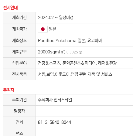
전시안내
개최기간
2024.02 ~ 일정미정
일본
개최국가
개최장소
Pacifico Yokohama 일본, 요코하마
개최규모
20000sqm(㎡)
0.3025 평
산업분야
건강＆스포츠, 문화콘텐츠＆미디어, 레저＆관광
전시품목
서핑,보딩,아웃도어,캠핑 관련 제품 및 서비스
주최자
주최기관
주식회사 인터스타일
담당자
전화
81-3-5840-8044
팩스