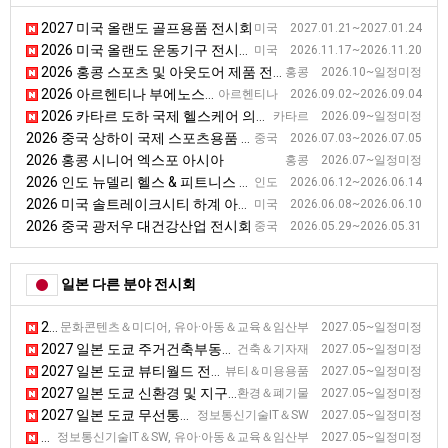
2027 미국 올랜도 골프용품 전시회
미국 2027.01.21~2027.01.24
2026 미국 올랜도 운동기구 전시회 [AB SHOW]
미국 2026.11.17~2026.11.20
2026 홍콩 스포츠 및 아웃도어 제품 전시회 [Asian Sporting & Outdoor Products Show]
홍콩 2026.10~일정미정
2026 아르헨티나 부에노스아이레스 보안안전화재 전시회 [Intersec]
아르헨티나 2026.09.02~2026.09.04
2026 카타르 도하 국제 헬스케어 의료 전시회 [Qatar Medicare]
카타르 2026.09~일정미정
2026 중국 상하이 국제 스포츠용품 전시회 [China Sport Show]
중국 2026.07.03~2026.07.05
2026 홍콩 시니어 엑스포 아시아
홍콩 2026.07~일정미정
2026 인도 뉴델리 헬스 & 피트니스 전시회 [IHFF]
인도 2026.06.12~2026.06.14
2026 미국 솔트레이크시티 하계 아웃도어용품 전시회
미국 2026.06.08~2026.06.10
2026 중국 광저우 대건강산업 전시회
중국 2026.05.29~2026.05.31
일본 다른 분야 전시회
2027 일본 도쿄 게임 마켓 전시회
문화콘텐츠＆미디어, 유아·아동＆교육＆임산부 2027.05~일정미정
2027 일본 도쿄 주거건축부동산 전시회 [BREX]
건축＆기자재 2027.05~일정미정
2027 일본 도쿄 뷰티월드 전시회
뷰티＆미용용품 2027.05~일정미정
2027 일본 도쿄 신환경 및 지구온난화 방지 전시회
환경＆폐기물 2027.05~일정미정
2027 일본 도쿄 무선통신 전시회 [WIRELESS JAPAN]
정보통신기술IT＆SW 2027.05~일정미정
2027 일본 도쿄 교육 종합 전시회
정보통신기술IT＆SW, 유아·아동＆교육＆임산부 2027.05~일정미정