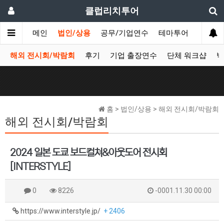
클럽리치투어
메인
법인/상용
공무/기업연수
테마투어
데이투
해외 전시회/박람회
후기
기업 출장연수
단체 워크샵
박
홈 > 법인/상용 > 해외 전시회/박람회
해외 전시회/박람회
2024 일본 도쿄 보드컬쳐&아웃도어 전시회
[INTERSTYLE]
0
8226
-0001.11.30 00:00
https://www.interstyle.jp/
+ 2406