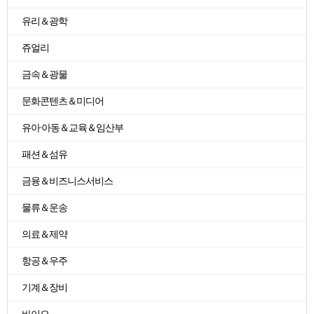
유리＆광학
쥬얼리
금속＆광물
문화콘텐츠＆미디어
유아·아동＆교육＆임산부
패션＆섬유
금융＆비즈니스서비스
물류＆운송
의료＆제약
항공＆우주
기계＆장비