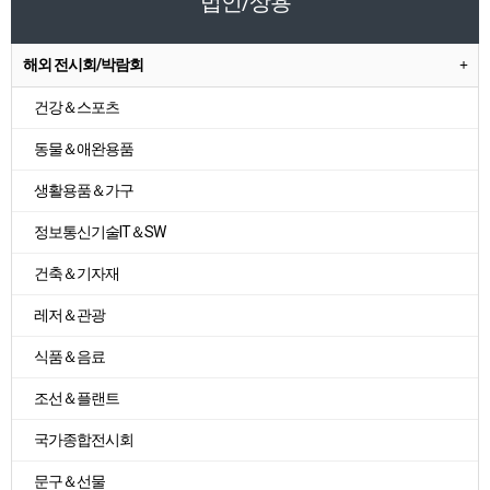
법인/상용
해외 전시회/박람회
건강＆스포츠
동물＆애완용품
생활용품＆가구
정보통신기술IT＆SW
건축＆기자재
레저＆관광
식품＆음료
조선＆플랜트
국가종합전시회
문구＆선물