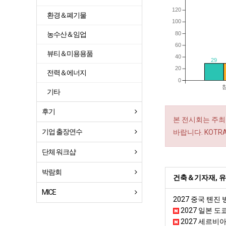
120
환경＆폐기물
100
80
농수산＆임업
60
뷰티＆미용용품
40
29
20
전력＆에너지
0
기타
후기
본 전시회는 주최
기업 출장연수
바랍니다. KOT
단체 워크샵
박람회
건축＆기자재, 유
MICE
2027 중국 톈진
2027 일본 도
2027 세르비아