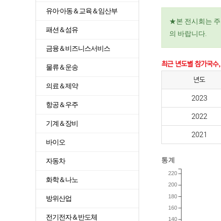
유아·아동＆교육＆임산부
★본 전시회는 주
패션＆섬유
의 바랍니다.
금융＆비즈니스서비스
최근 년도별 참가국수,
물류＆운송
년도
의료＆제약
2023
항공＆우주
2022
기계＆장비
2021
바이오
통계
자동차
220
화학＆나노
200
180
방위산업
160
전기전자＆반도체
140