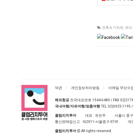
건축＆기자재
,
유리
약관
개인정보처리방침
이메일 무단수
해외항공
전국대표번호
1544-6480
/ FAX 02)217
국내여행/자유여행/맞춤여행
TEL
02)6925-1195
/
클럽리치투어
대표 : 유은주
서울시 중구
통신판매업신고 :
제2011-서울중구-0741
개
클럽리치투어
All rights reserved.