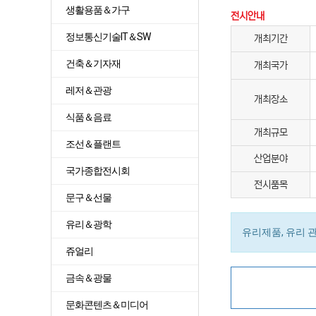
생활용품＆가구
전시안내
정보통신기술IT＆SW
개최기간
건축＆기자재
개최국가
레저＆관광
개최장소
식품＆음료
개최규모
조선＆플랜트
산업분야
국가종합전시회
전시품목
문구＆선물
유리＆광학
유리제품, 유리 관
쥬얼리
금속＆광물
문화콘텐츠＆미디어