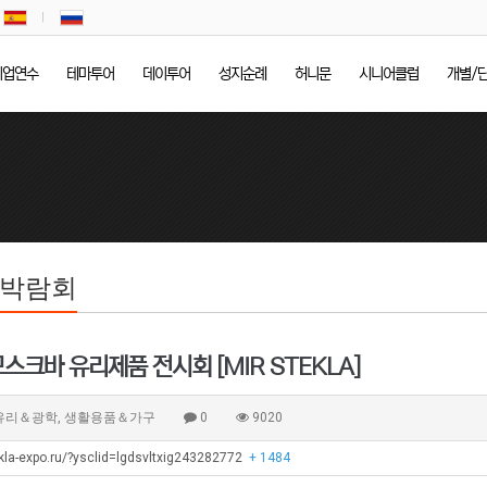
기업연수
테마투어
데이투어
성지순례
허니문
시니어클럽
개별/
/박람회
모스크바 유리제품 전시회 [MIR STEKLA]
유리＆광학, 생활용품＆가구
0
9020
kla-expo.ru/?ysclid=lgdsvltxig243282772
+ 1484