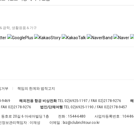
＆광학
,
생활용품＆가구
집거부
책임의 한계와 법적고지
8-9469
해외전용 항공 비상전화
TEL
02)6925-1197
/ FAX 02)2178-9276
해
 FAX 02)2178-9276
법인/단체여행
TEL
02)6925-1190
/ FAX 02)2178-9457
 동호로 20길 6 아세아빌딩 1층
전화 :
1544-6480
사업자등록번호 :
104-86
인정보관리책임자 : 이재성
이메일 :
biz@clubrichtour.co.kr