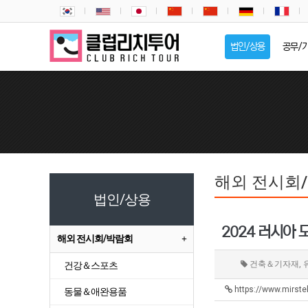
법인/상용
공무/
해외 전시회
법인/상용
2024 러시아 
해외 전시회/박람회
건축＆기자재, 
건강＆스포츠
https://www.mirste
동물＆애완용품