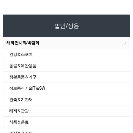
법인/상용
해외 전시회/박람회
건강＆스포츠
동물＆애완용품
생활용품＆가구
정보통신기술IT＆SW
건축＆기자재
레저＆관광
식품＆음료