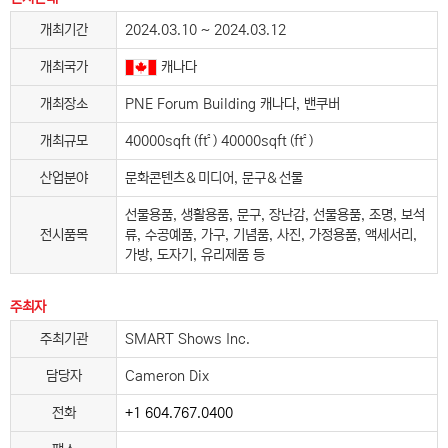
개최기간
2024.03.10 ~ 2024.03.12
개최국가
캐나다
개최장소
PNE Forum Building 캐나다, 밴쿠버
개최규모
40000sqft (ft²) 40000sqft (ft²)
산업분야
문화콘텐츠＆미디어, 문구＆선물
선물용품, 생활용품, 문구, 장난감, 선물용품, 조명, 보석
전시품목
류, 수공예품, 가구, 기념품, 사진, 가정용품, 액세서리,
가방, 도자기, 유리제품 등
주최자
주최기관
SMART Shows Inc.
담당자
Cameron Dix
전화
+1 604.767.0400