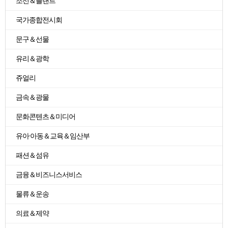
조선＆플랜트
국가종합전시회
문구＆선물
유리＆광학
쥬얼리
금속＆광물
문화콘텐츠＆미디어
유아·아동＆교육＆임산부
패션＆섬유
금융＆비즈니스서비스
물류＆운송
의료＆제약