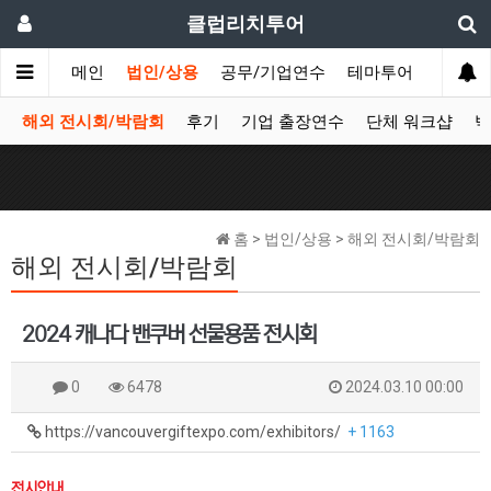
클럽리치투어
메인
법인/상용
공무/기업연수
테마투어
데이투
해외 전시회/박람회
후기
기업 출장연수
단체 워크샵
박
홈 > 법인/상용 > 해외 전시회/박람회
해외 전시회/박람회
2024 캐나다 밴쿠버 선물용품 전시회
0
6478
2024.03.10 00:00
https://vancouvergiftexpo.com/exhibitors/
+ 1163
전시안내