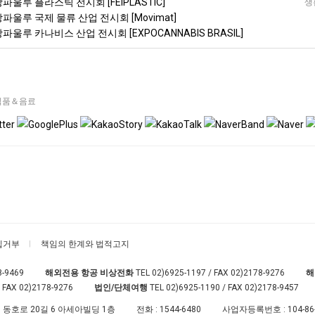
상파울루 플라스틱 전시회 [FEIPLASTIC]
생
상파울루 국제 물류 산업 전시회 [Movimat]
상파울루 카나비스 산업 전시회 [EXPOCANNABIS BRASIL]
식품＆음료
집거부
책임의 한계와 법적고지
8-9469
해외전용 항공 비상전화
TEL
02)6925-1197
/ FAX 02)2178-9276
해
 FAX 02)2178-9276
법인/단체여행
TEL
02)6925-1190
/ FAX 02)2178-9457
 동호로 20길 6 아세아빌딩 1층
전화 :
1544-6480
사업자등록번호 :
104-86