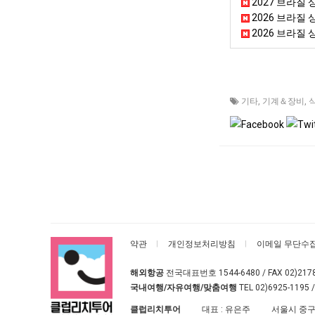
2027 브라질 
2026 브라질 
2026 브라질 
기타
,
기계＆장비
,
약관
개인정보처리방침
이메일 무단수
해외항공
전국대표번호
1544-6480
/ FAX 02)217
국내여행/자유여행/맞춤여행
TEL
02)6925-1195
/
클럽리치투어
대표 : 유은주
서울시 중구