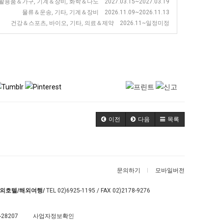
활용품＆가구, 기계＆장비, 화학＆나노 2027.03.15~2027.03.19
물류＆운송, 기타, 기계＆장비 2026.11.09~2026.11.13
건강＆스포츠, 바이오, 기타, 의료＆제약 2026.11~일정미정
이전
다음
목록
문의하기
모바일버전
외호텔/해외여행/
TEL
02)6925-1195
/ FAX 02)2178-9276
-28207
사업자정보확인