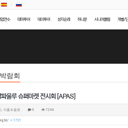
기업연수
테마투어
데이투어
성지순례
허니문
시니어클럽
개별/
/박람회
상파울루 슈퍼마켓 전시회 [APAS]
비, 식품＆음료
0
7244
org.br/
+ 1721