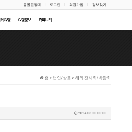
몽골원정대
로그인
회원가입
정보찾기
단체여행
여행정보
커뮤니티
홈 > 법인/상용 > 해외 전시회/박람회
2024.06.30 00:00