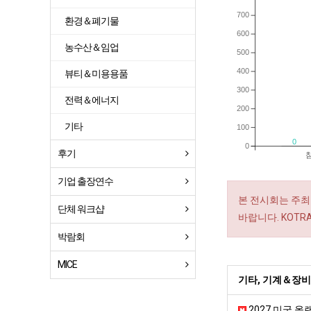
700
환경＆폐기물
600
농수산＆임업
500
400
뷰티＆미용용품
300
전력＆에너지
200
기타
100
0
0
후기
기업 출장연수
본 전시회는 주최
단체 워크샵
바랍니다. KOT
박람회
MICE
기타, 기계＆장비
2027 미국 올