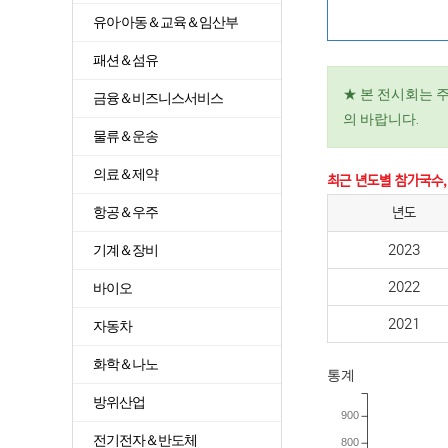
유아·아동＆교육＆임산부
패션＆섬유
★ 본 전시회는 
금융＆비즈니스서비스
의 바랍니다.
물류＆운송
의료＆제약
최근 년도별 참가국수,
항공＆우주
년도
기계＆장비
2023
2022
바이오
2021
자동차
화학＆나노
통계
방위산업
900
전기전자＆반도체
800