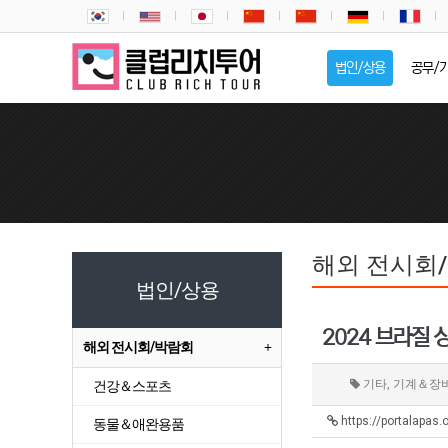
법인/상용
공무/
해외 전시회
법인/상용
2024 브라질 
해외 전시회/박람회
기타, 기계＆장
건강＆스포츠
https://portalapas.
동물＆애완용품