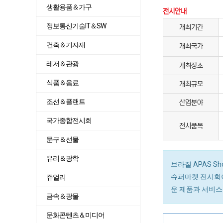
생활용품＆가구
전시안내
정보통신기술IT＆SW
개최기간
건축＆기자재
개최국가
레저＆관광
개최장소
식품＆음료
개최규모
조선＆플랜트
산업분야
국가종합전시회
전시품목
문구＆선물
유리＆광학
브라질 APAS Sh
슈퍼마켓 전시회이
쥬얼리
운 제품과 서비스
금속＆광물
문화콘텐츠＆미디어