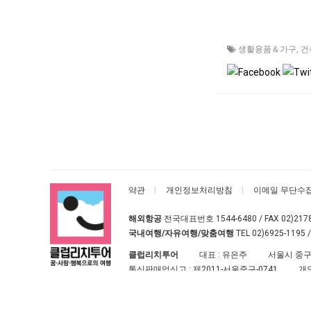
생활용품＆가구
,
건
약관
개인정보처리방침
이메일 무단수
해외항공
전국대표번호
1544-6480
/ FAX 02)217
국내여행/자유여행/맞춤여행
TEL
02)6925-1195
/
클럽리치투어
대표 : 유은주
서울시 중구
통신판매업신고 :
제2011-서울중구-0741
개
클럽리치투어
All rights reserved.