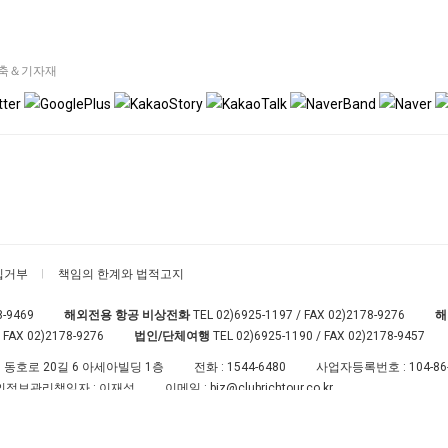
축＆기자재
집거부
책임의 한계와 법적고지
8-9469
해외전용 항공 비상전화
TEL
02)6925-1197
/ FAX 02)2178-9276
해
 FAX 02)2178-9276
법인/단체여행
TEL
02)6925-1190
/ FAX 02)2178-9457
 동호로 20길 6 아세아빌딩 1층
전화 :
1544-6480
사업자등록번호 :
104-86
인정보관리책임자 : 이재성
이메일 :
biz@clubrichtour.co.kr