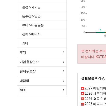
250
환경＆폐기물
200
150
농수산＆임업
100
뷰티＆미용용품
50
5
0
전력＆에너지
기타
본 전시회는 주최
후기
바랍니다. KOT
기업 출장연수
단체 워크샵
생활용품＆가구,
박람회
2027 이탈리아
MICE
2026 사우디
2026 홍콩 인테
2026 미국 라