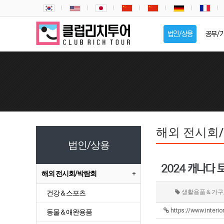
법인/상용
공무/
해외 전시회
법인/상용
2024 캐나다 
해외 전시회/박람회
생활용품＆가구
건강＆스포츠
https://www.inter
동물＆애완용품