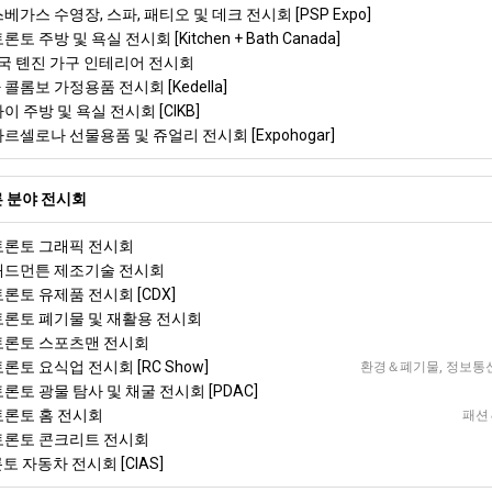
스베가스 수영장, 스파, 패티오 및 데크 전시회 [PSP Expo]
토 주방 및 욕실 전시회 [Kitchen + Bath Canada]
)중국 톈진 가구 인테리어 전시회
 콜롬보 가정용품 전시회 [Kedella]
이 주방 및 욕실 전시회 [CIKB]
바르셀로나 선물용품 및 쥬얼리 전시회 [Expohogar]
 분야 전시회
 토론토 그래픽 전시회
 애드먼튼 제조기술 전시회
토론토 유제품 전시회 [CDX]
 토론토 폐기물 및 재활용 전시회
 토론토 스포츠맨 전시회
토론토 요식업 전시회 [RC Show]
환경＆폐기물, 정보통신기술
토론토 광물 탐사 및 채굴 전시회 [PDAC]
 토론토 홈 전시회
패션＆
 토론토 콘크리트 전시회
토 자동차 전시회 [CIAS]