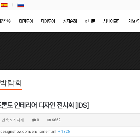
기업연수
테마투어
데이투어
성지순례
허니문
시니어클럽
개별/
/박람회
토론토 인테리어 디자인 전시회 [IDS]
, 건축＆기자재
0
6662
iordesignshow.com/en/home.html
+ 1326