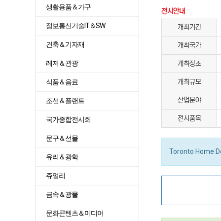
생활용품＆가구
전시안내
정보통신기술IT＆SW
개최기간
건축＆기자재
개최국가
레저＆관광
개최장소
식품＆음료
개최규모
산업분야
조선＆플랜트
전시품목
국가종합전시회
문구＆선물
Toronto Home De
유리＆광학
쥬얼리
금속＆광물
문화콘텐츠＆미디어