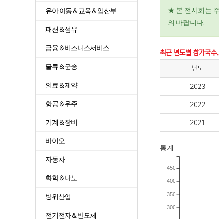
★ 본 전시회는 
유아·아동＆교육＆임산부
의 바랍니다.
패션＆섬유
금융＆비즈니스서비스
최근 년도별 참가국수,
물류＆운송
년도
의료＆제약
2023
항공＆우주
2022
기계＆장비
2021
바이오
통계
자동차
450
화학＆나노
400
350
방위산업
300
전기전자＆반도체