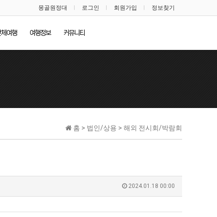
몽골원정대
로그인
회원가입
정보찾기
단체여행
여행정보
커뮤니티
홈 > 법인/상용 > 해외 전시회/박람회
2024.01.18 00:00