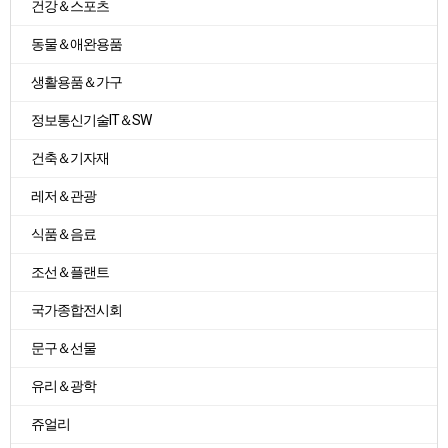
건강＆스포츠
동물＆애완용품
생활용품＆가구
정보통신기술IT＆SW
건축＆기자재
레저＆관광
식품＆음료
조선＆플랜트
국가종합전시회
문구＆선물
유리＆광학
쥬얼리