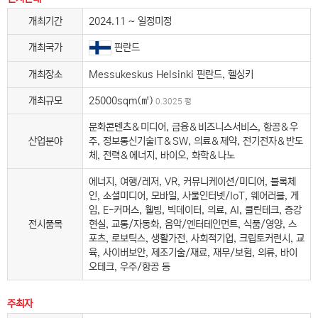
개최기간
2024.11 ~ 일정미정
개최국가
핀란드
개최장소
Messukeskus Helsinki 핀란드, 헬싱키
개최규모
25000sqm(㎡)
0.3025 평
문화콘텐츠＆미디어, 금융＆비즈니스서비스, 항공＆우
산업분야
주, 정보통신기술IT＆SW, 의료＆제약, 전기전자＆반도
체, 전력＆에너지, 바이오, 화학＆나노
에너지, 여행/레저, VR, 커뮤니케이션/미디어, 블록체
인, 소셜미디어, 모바일, 사물인터넷/IoT, 웨어러블, 게
임, E-커머스, 웰빙, 빅데이터, 의료, AI, 클린테크, 증강
전시품목
현실, 교통/자동화, 음악/엔터테인먼트, 식품/영양, 스
포츠, 로보틱스, 생활가전, 사회적기업, 크립토커런시, 교
육, 사이버보안, 제조기술/재료, 재무/보험, 의류, 바이
오테크, 우주/항공 등
주최자