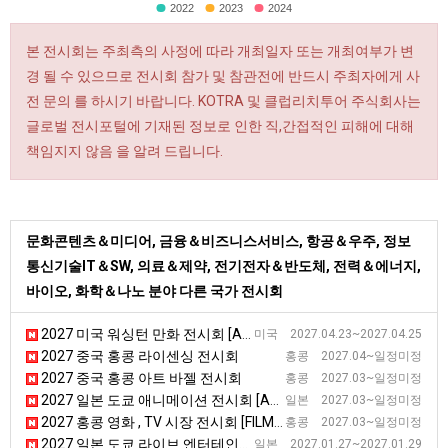
2022
2023
2024
본 전시회는 주최측의 사정에 따라 개최일자 또는 개최여부가 변
경 될 수 있으므로 전시회 참가 및 참관전에 반드시 주최자에게 사
전 문의 를 하시기 바랍니다. KOTRA 및 클럽리치투어 주식회사는
글로벌 전시포털에 기재된 정보로 인한 직,간접적인 피해에 대해
책임지지 않음 을 알려 드립니다.
문화콘텐츠＆미디어, 금융＆비즈니스서비스, 항공＆우주, 정보
통신기술IT＆SW, 의료＆제약, 전기전자＆반도체, 전력＆에너지,
바이오, 화학＆나노 분야 다른 국가 전시회
2027 미국 워싱턴 만화 전시회 [Awesome Con]
미국 2027.04.23~2027.04.25
2027 중국 홍콩 라이센싱 전시회
홍콩 2027.04~일정미정
2027 중국 홍콩 아트 바젤 전시회
홍콩 2027.03~일정미정
2027 일본 도쿄 애니메이션 전시회 [ANIME JAPAN]
일본 2027.03~일정미정
2027 홍콩 영화 , TV 시장 전시회 [FILMART]
홍콩 2027.03~일정미정
2027 일본 도쿄 라이브 엔터테인먼트 전시회 [LIVeNT]
일본 2027.01.27~2027.01.29