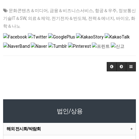
문화콘텐츠＆미디어
,
금융＆비즈니스서비스
,
항공＆우주
,
정보통신
기술IT＆SW
,
의료＆제약
,
전기전자＆반도체
,
전력＆에너지
,
바이오
,
화
학＆나노
법인/상용
해외 전시회/박람회