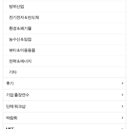
방위산업
전기전자＆반도체
환경＆폐기물
농수산＆임업
뷰티＆미용용품
전력＆에너지
기타
후기
기업 출장연수
단체 워크샵
박람회