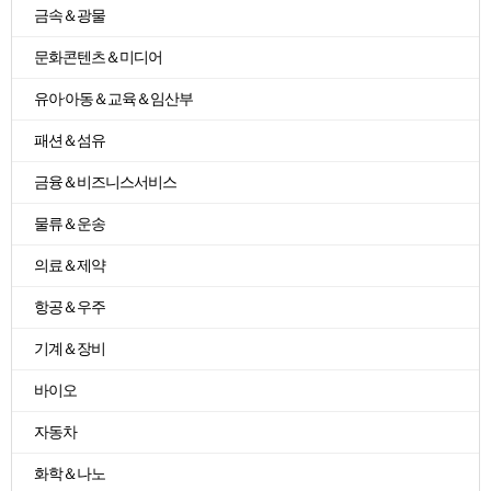
금속＆광물
문화콘텐츠＆미디어
유아·아동＆교육＆임산부
패션＆섬유
금융＆비즈니스서비스
물류＆운송
의료＆제약
항공＆우주
기계＆장비
바이오
자동차
화학＆나노