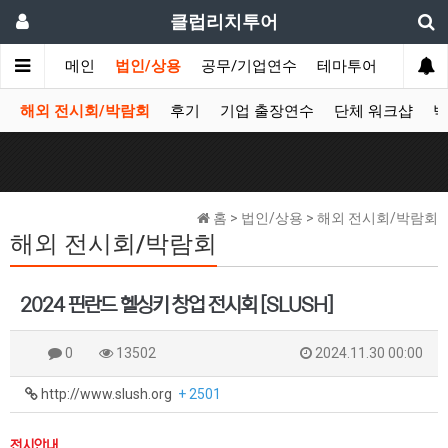
클럽리치투어
메인
법인/상용
공무/기업연수
테마투어
데이투
해외 전시회/박람회
후기
기업 출장연수
단체 워크샵
박
홈 > 법인/상용 > 해외 전시회/박람회
해외 전시회/박람회
2024 핀란드 헬싱키 창업 전시회 [SLUSH]
0
13502
2024.11.30 00:00
http://www.slush.org
+ 2501
전시안내