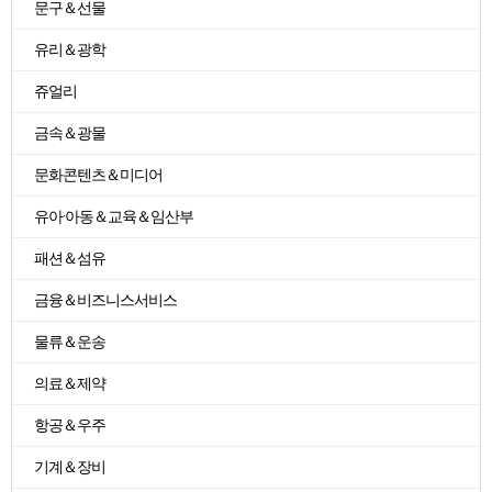
문구＆선물
유리＆광학
쥬얼리
금속＆광물
문화콘텐츠＆미디어
유아·아동＆교육＆임산부
패션＆섬유
금융＆비즈니스서비스
물류＆운송
의료＆제약
항공＆우주
기계＆장비