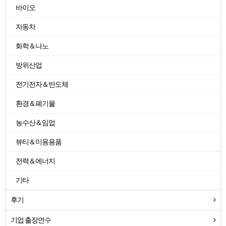
바이오
자동차
화학＆나노
방위산업
전기전자＆반도체
환경＆폐기물
농수산＆임업
뷰티＆미용용품
전력＆에너지
기타
후기
기업 출장연수