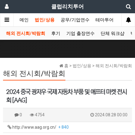
클럽리치투어
메인
법인/상용
공무/기업연수
테마투어
데이투
해외 전시회/박람회
후기
기업 출장연수
단체 워크샵
박
홈 > 법인/상용 > 해외 전시회/박람회
해외 전시회/박람회
2024 중국 광저우 국제 자동차 부품 및 애프터 마켓 전시
회 [AAG]
0
4754
2024.08.28 00:00
http://www.aag.org.cn/
+ 840