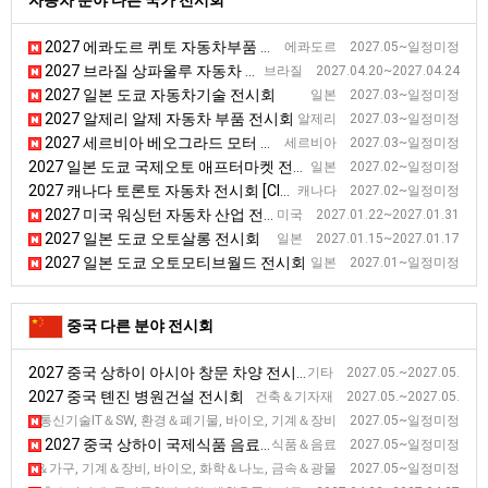
자동차 분야 다른 국가 전시회
2027 에콰도르 퀴토 자동차부품 전시회 [EXPOMEC]
에콰도르 2027.05~일정미정
2027 브라질 상파울루 자동차 부품, 장비 및 서비스 전시회 [Autoparts]
브라질 2027.04.20~2027.04.24
2027 일본 도쿄 자동차기술 전시회
일본 2027.03~일정미정
2027 알제리 알제 자동차 부품 전시회
알제리 2027.03~일정미정
2027 세르비아 베오그라드 모터 전시회
세르비아 2027.03~일정미정
2027 일본 도쿄 국제오토 애프터마켓 전시회 [IAAE]
일본 2027.02~일정미정
2027 캐나다 토론토 자동차 전시회 [CIAS]
캐나다 2027.02~일정미정
2027 미국 워싱턴 자동차 산업 전시회 [Washington Auto Show]
미국 2027.01.22~2027.01.31
2027 일본 도쿄 오토살롱 전시회
일본 2027.01.15~2027.01.17
2027 일본 도쿄 오토모티브월드 전시회
일본 2027.01~일정미정
중국 다른 분야 전시회
2027 중국 상하이 아시아 창문 차양 전시회
기타 2027.05.~2027.05.
2027 중국 톈진 병원건설 전시회
건축＆기자재 2027.05.~2027.05.
2027 중국 베이징 과학기술산업 전시회 [CHITEX]
정보통신기술IT＆SW, 환경＆폐기물, 바이오, 기계＆장비 2027.05~일정미정
2027 중국 상하이 국제식품 음료 전시회
식품＆음료 2027.05~일정미정
2027 중국 청두 서부 국제 전시회 [WCIF]
활용품＆가구, 기계＆장비, 바이오, 화학＆나노, 금속＆광물 2027.05~일정미정