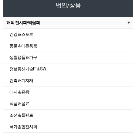
법인/상용
해외 전시회/박람회
건강＆스포츠
동물＆애완용품
생활용품＆가구
정보통신기술IT＆SW
건축＆기자재
레저＆관광
식품＆음료
조선＆플랜트
국가종합전시회