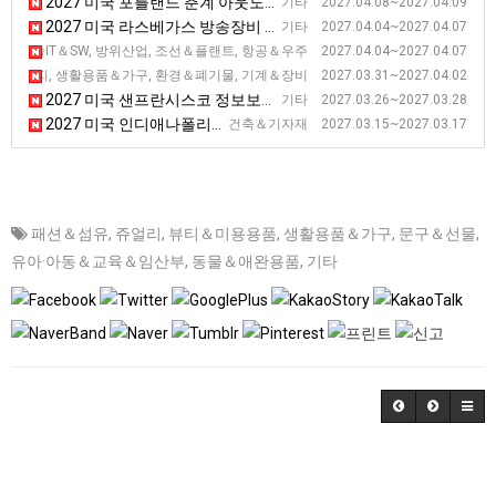
2027 미국 포틀랜드 춘계 아웃도어스포츠 기능성 섬유 박람회
기타 2027.04.08~2027.04.09
2027 미국 라스베가스 방송장비 전시회
기타 2027.04.04~2027.04.07
2027 미국 메릴랜드 해양항공우주 전시회 [SAS]
신기술IT＆SW, 방위산업, 조선＆플랜트, 항공＆우주 2027.04.04~2027.04.07
2027 미국 볼티모어 미건물유지보수 및 관련 기술 전시회 [NFMT]
너지, 생활용품＆가구, 환경＆폐기물, 기계＆장비 2027.03.31~2027.04.02
2027 미국 샌프란시스코 정보보안 전시회
기타 2027.03.26~2027.03.28
2027 미국 인디애나폴리스 아스팔트 전시회 [WOA]
건축＆기자재 2027.03.15~2027.03.17
패션＆섬유
,
쥬얼리
,
뷰티＆미용용품
,
생활용품＆가구
,
문구＆선물
,
유아·아동＆교육＆임산부
,
동물＆애완용품
,
기타