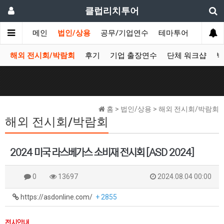
클럽리치투어
메인
법인/상용
공무/기업연수
테마투어
데이투
해외 전시회/박람회
후기
기업 출장연수
단체 워크샵
박
홈 > 법인/상용 > 해외 전시회/박람회
해외 전시회/박람회
2024 미국 라스베가스 소비재 전시회 [ASD 2024]
0
13697
2024.08.04 00:00
https://asdonline.com/
+ 2855
전시안내