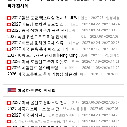
국가 전시회
2027 일본 도쿄 텍스타일 전시회 [JFW]
일본 2027.05~일정미정
2027 베트남 호치민 글로벌 소싱페어 전시회
베트남 2027.04.22~2027.04.24
2027 중국 상하이 춘계 패션 전시회
중국 2027.03.24~2027.03.28
2027 독일 뒤셀도르프 미용 전시회
독일 2027.03.~2027.03.
2027 베트남 호치민 국제 의류, 섬유 및 섬유 기술 무역 전시회
베트남 2027.02.24~2027.02.26
2027 미국 뉴욕 춘계 패션 코테리 전시회
미국 2027.02.17~2027.02.19
2027 홍콩 모피, 패션 전시회 [Hong Kong International Fur & Fashion Fair]
홍콩 2027.02~일정미정
2026 미국 포틀랜드 추계 아웃도어스포츠 기능성 섬유 박람회
미국 2026.11.19~2026.11.21
2026 네덜란드 암스테르담 섬유패션 국제스포츠용품 전시회
네덜란드 2026.11.03~2026.11.05
2026 미국 포틀랜드 추계 기능성 섬유 전시회
미국 2026.11.~2026.11.
미국 다른 분야 전시회
2027 미국 올랜도 플라스틱 전시회 [NPE]
기타 2027.05.03~2027.05.07
2027 미국 라스베가스 보석 전시회
뷰티＆미용용품 2027.05.~2027.05.
2027 미국 워싱턴 만화 전시회 [Awesome Con]
문화콘텐츠＆미디어 2027.04.23~2027.04.25
2027 미국 애틀랜타 포장 전시회 [PACK EXPO Southeast ]
전기전자＆반도체, 물류＆운송, 기계＆장비 2027.04.12~2027.04.14