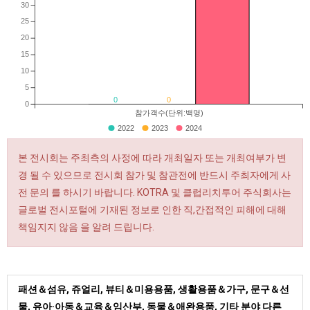
30
25
20
15
10
5
0
0
0
참가객수(단위:백명)
2022
2023
2024
본 전시회는 주최측의 사정에 따라 개최일자 또는 개최여부가 변
경 될 수 있으므로 전시회 참가 및 참관전에 반드시 주최자에게 사
전 문의 를 하시기 바랍니다. KOTRA 및 클럽리치투어 주식회사는
글로벌 전시포털에 기재된 정보로 인한 직,간접적인 피해에 대해
책임지지 않음 을 알려 드립니다.
패션＆섬유, 쥬얼리, 뷰티＆미용용품, 생활용품＆가구, 문구＆선
물, 유아·아동＆교육＆임산부, 동물＆애완용품, 기타 분야 다른