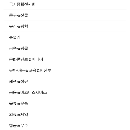
국가종합전시회
문구＆선물
유리＆광학
쥬얼리
금속＆광물
문화콘텐츠＆미디어
유아·아동＆교육＆임산부
패션＆섬유
금융＆비즈니스서비스
물류＆운송
의료＆제약
항공＆우주