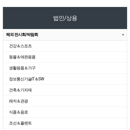
법인/상용
해외 전시회/박람회
건강＆스포츠
동물＆애완용품
생활용품＆가구
정보통신기술IT＆SW
건축＆기자재
레저＆관광
식품＆음료
조선＆플랜트