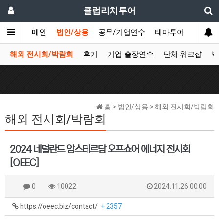
클럽리치투어
메인
법인/상용
공무/기업연수
테마투어
데이투
해외 전시회/박람회
후기
기업 출장연수
단체 워크샵
박
홈 > 법인/상용 > 해외 전시회/박람회
해외 전시회/박람회
2024 네덜란드 암스테르담 오프쇼어 에너지 전시회
[OEEC]
0
10022
2024.11.26 00:00
https://oeec.biz/contact/
+ 2357