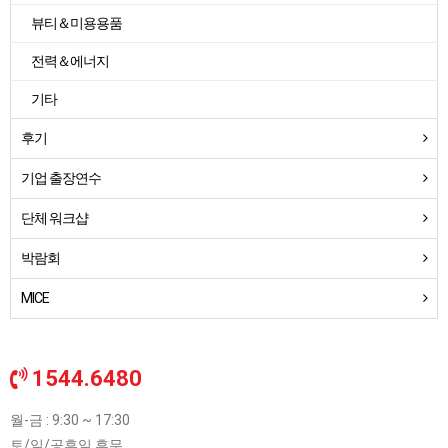
뷰티＆미용용품
전력＆에너지
기타
후기
기업 출장연수
단체 워크샵
박람회
MICE
1544.6480
월-금 : 9:30 ~ 17:30
토/일/공휴일 휴무