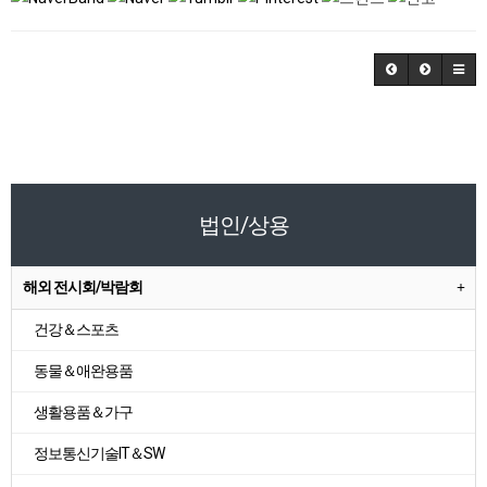
법인/상용
해외 전시회/박람회
건강＆스포츠
동물＆애완용품
생활용품＆가구
정보통신기술IT＆SW