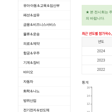
유아·아동＆교육＆임산부
★ 본 전시회는 
패션＆섬유
의 바랍니다.
금융＆비즈니스서비스
최근 년도별 참가국수,
물류＆운송
년도
의료＆제약
2024
항공＆우주
2023
기계＆장비
2022
바이오
자동차
통계
16
화학＆나노
14
방위산업
12
전기전자＆반도체