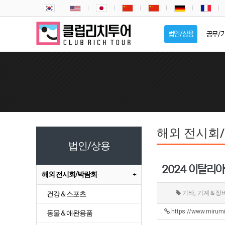
법인/상용
공무/
해외 전시회
법인/상용
2024 이탈리아
해외 전시회/박람회
기타, 기계＆장
건강＆스포츠
https://www.mirumi
동물＆애완용품