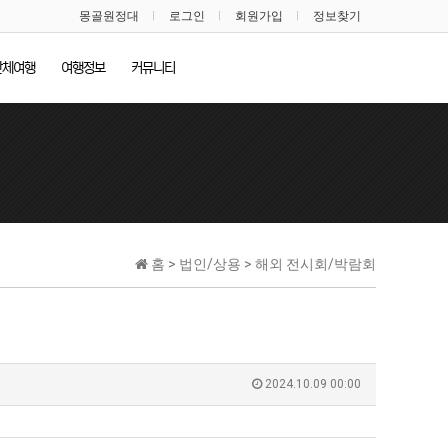
몽골원정대
로그인
회원가입
정보찾기
단체여행
여행정보
커뮤니티
홈 > 법인/상용 > 해외 전시회/박람회
2024.10.09 00:00