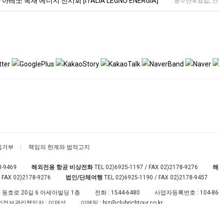
아레쪼 목재 에너지 전시회 [ITALIA LEGNO ENERGIA]
농수산＆임업, 건
집거부
책임의 한계와 법적고지
8-9469
해외전용 항공 비상전화
TEL
02)6925-1197
/ FAX 02)2178-9276
해
 FAX 02)2178-9276
법인/단체여행
TEL
02)6925-1190
/ FAX 02)2178-9457
 동호로 20길 6 아세아빌딩 1층
전화 :
1544-6480
사업자등록번호 :
104-86
인정보관리책임자 : 이재성
이메일 :
biz@clubrichtour.co.kr