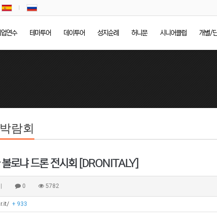
기업연수
테마투어
데이투어
성지순례
허니문
시니어클럽
개별/
/박람회
 볼로냐 드론 전시회 [DRONITALY]
비
0
5782
r.it/
+ 933