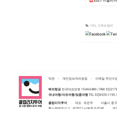
2027 이탈리아 
기타
,
기계＆장비
약관
개인정보처리방침
이메일 무단수
해외항공
전국대표번호
1544-6480
/ FAX 02)217
국내여행/자유여행/맞춤여행
TEL
02)6925-1195
/
클럽리치투어
대표 : 유은주
서울시 중구
통신판매업신고 :
제2011-서울중구-0741
개
클럽리치투어
All rights reserved.