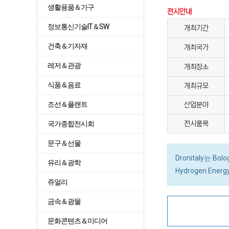
생활용품＆가구
전시안내
정보통신기술IT＆SW
개최기간
건축＆기자재
개최국가
레저＆관광
개최장소
식품＆음료
개최규모
조선＆플랜트
산업분야
국가종합전시회
전시품목
문구＆선물
Dronitaly는 Bo
유리＆광학
Hydrogen Energy
쥬얼리
금속＆광물
문화콘텐츠＆미디어