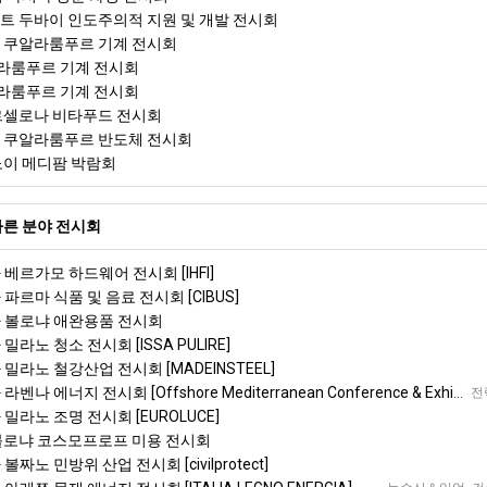
리트 두바이 인도주의적 지원 및 개발 전시회
아 쿠알라룸푸르 기계 전시회
라룸푸르 기계 전시회
라룸푸르 기계 전시회
바르셀로나 비타푸드 전시회
아 쿠알라룸푸르 반도체 전시회
하노이 메디팜 박람회
른 분야 전시회
 베르가모 하드웨어 전시회 [IHFI]
 파르마 식품 및 음료 전시회 [CIBUS]
아 볼로냐 애완용품 전시회
밀라노 청소 전시회 [ISSA PULIRE]
 밀라노 철강산업 전시회 [MADEINSTEEL]
나 에너지 전시회 [Offshore Mediterranean Conference & Exhibition]
전
 밀라노 조명 전시회 [EUROLUCE]
 볼로냐 코스모프로프 미용 전시회
볼짜노 민방위 산업 전시회 [civilprotect]