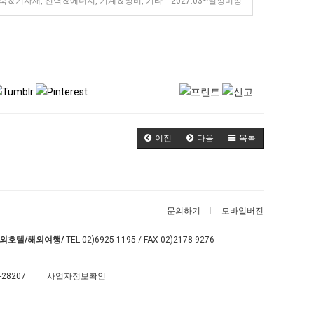
축＆기자재, 전력＆에너지, 기계＆장비, 기타 2027.03~일정미정
이전
다음
목록
문의하기
모바일버전
외호텔/해외여행/
TEL
02)6925-1195
/ FAX 02)2178-9276
-28207
사업자정보확인