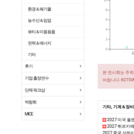
10
환경＆폐기물
8
6
농수산＆임업
4
뷰티＆미용용품
2
전력＆에너지
0
0
기타
후기
본 전시회는 주최
기업 출장연수
바랍니다. KOT
단체 워크샵
박람회
기타, 기계＆장비
MICE
2027 미국 올
2027 튀르키
2027 중국 상하