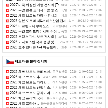
2027 미국 워싱턴 여행 전시회 [Travel Show]
미국 2027.01.16~2027.01.17
2026 독일 쾰른 모터사이클 및 스쿠터 전시회 [Intermot]
독일 2026.12.03~2026.12.06
2026 체코 브르노 카라반 전시회
체코 2026.11.05~2026.11.08
2026 일본 도쿄 레저&서비스산업 전시회 [L&S]
일본 2026.10~일정미정
2026 아르헨티나 부에노스아이레스 관광 전시회 [FIT America Latina]
아르헨티나 2026.09.26~2026.09.29
2026 독일 프리드리히샤펜 수상 스포츠 전시회 [INTERBOOT]
독일 2026.09.23~2026.09.27
2026 프랑스 깐느 보트 전시회 [Cannes Yachting Festival]
프랑스 2026.09.08~2026.09.13
2026 카자흐스탄 국제 관광 및 여행 박람회
카자흐스탄 2026.09~일정미정
2026 호주 멜버른 4x4 아웃도어 전시회 [National 4x4 Outdoors Show]
호주 2026.08.21~2026.08.23
체코 다른 분야 전시회
2026 체코 브르노 크리스마스 전시회 [Christmas Market]
문구＆선물 2026.12.10~2026.12.13
2026 체코 브르노 추계 광물 및 보석 제품 전시회 [Minerals Brno]
금속＆광물, 쥬얼리 2026.11.14~2026.11.15
2026 체코 브르노 카라반 전시회
레저＆관광 2026.11.05~2026.11.08
2026 체코 브르노 산업기술 전시회 [MSV]
기계＆장비 2026.10.06~2026.10.09
2026 체코 브르노 공작기계 전시회 [IMT]
기계＆장비 2026.10.06~2026.10.09
2026 체코 프라하 국제 뷰티 전시회 [FOR BEAUTY]
뷰티＆미용용품 2026.10.02~2026.10.03
2026 체코 프라하 게임 전시회 [FOR GAMES]
문화콘텐츠＆미디어 2026.10.02~2026.10.04