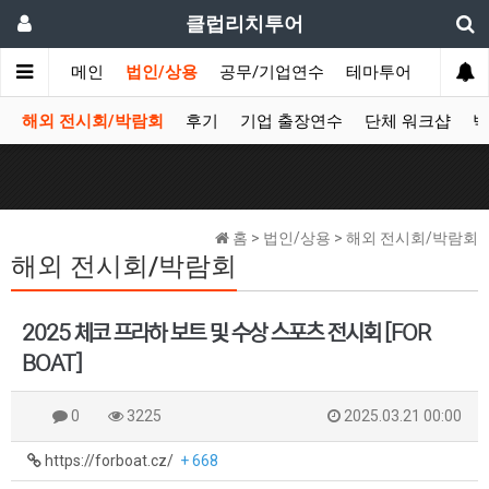
클럽리치투어
메인
법인/상용
공무/기업연수
테마투어
데이투
해외 전시회/박람회
후기
기업 출장연수
단체 워크샵
박
홈 > 법인/상용 > 해외 전시회/박람회
해외 전시회/박람회
2025 체코 프라하 보트 및 수상 스포츠 전시회 [FOR
BOAT]
0
3225
2025.03.21 00:00
https://forboat.cz/
+ 668