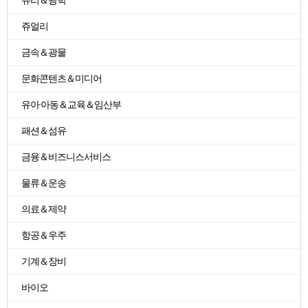
유리＆광학
쥬얼리
금속＆광물
문화콘텐츠＆미디어
유아·아동＆교육＆임산부
패션＆섬유
금융＆비즈니스서비스
물류＆운송
의료＆제약
항공＆우주
기계＆장비
바이오