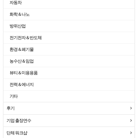
자동차
화학＆나노
방위산업
전기전자＆반도체
환경＆폐기물
농수산＆임업
뷰티＆미용용품
전력＆에너지
기타
후기
기업 출장연수
단체 워크샵