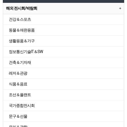
해외 전시회/박람회
건강＆스포츠
동물＆애완용품
생활용품＆가구
정보통신기술IT＆SW
건축＆기자재
레저＆관광
식품＆음료
조선＆플랜트
국가종합전시회
문구＆선물