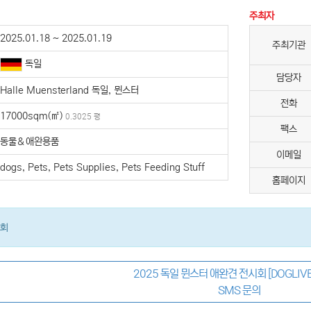
주최자
2025.01.18 ~ 2025.01.19
주최기관
독일
담당자
Halle Muensterland 독일, 뮌스터
전화
17000sqm(㎡)
0.3025 평
팩스
동물＆애완용품
이메일
dogs, Pets, Pets Supplies, Pets Feeding Stuff
홈페이지
시회
2025 독일 뮌스터 애완견 전시회 [DOGLIV
SMS 문의