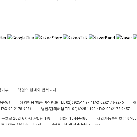
집거부
책임의 한계와 법적고지
8-9469
해외전용 항공 비상전화
TEL
02)6925-1197
/ FAX 02)2178-9276
해
 FAX 02)2178-9276
법인/단체여행
TEL
02)6925-1190
/ FAX 02)2178-9457
 동호로 20길 6 아세아빌딩 1층
전화 :
1544-6480
사업자등록번호 :
104-86
인정보관리책임자 : 이재성
이메일 :
biz@clubrichtour.co.kr