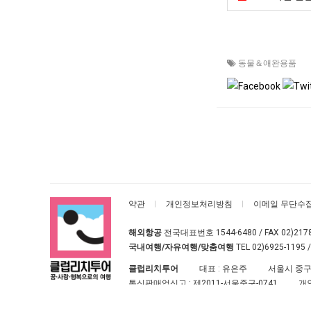
동물＆애완용품
약관
개인정보처리방침
이메일 무단수
해외항공
전국대표번호
1544-6480
/ FAX 02)217
국내여행/자유여행/맞춤여행
TEL
02)6925-1195
/
클럽리치투어
대표 : 유은주
서울시 중구
통신판매업신고 :
제2011-서울중구-0741
개
클럽리치투어
All rights reserved.