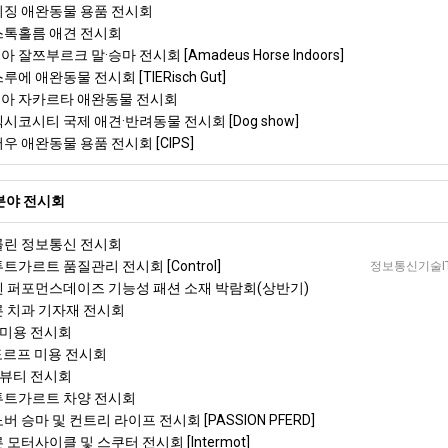
베이징 애완동물 용품 전시회
 스톡홀름 애견 전시회
 잘쯔부르크 말·승마 전시회 [Amadeus Horse Indoors]
루에 애완동물 전시회 [TIERisch Gut]
시아 자카르타 애완동물 전시회
멕시코시티 국제 애견·반려동물 전시회 [Dog show]
저우 애완동물 용품 전시회 [CIPS]
분야 전시회
베를린 정보통신 전시회
투트가르트 품질관리 전시회 [Control]
정보통신기술IT＆
뮌헨 퍼포먼스데이즈 기능성 패션 소재 박람회(상반기)
쾰른 치과 기자재 전시회
 미용 전시회
셀도르프 미용 전시회
 뷰티 전시회
슈투트가르트 차양 전시회
버 승마 및 컨트리 라이프 전시회 [PASSION PFERD]
 모터사이클 및 스쿠터 전시회 [Intermot]