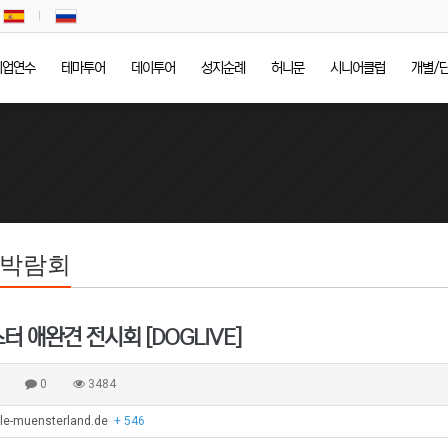
기업연수
테마투어
데이투어
성지순례
허니문
시니어클럽
개별/
/박람회
스터 애완견 전시회 [DOGLIVE]
품
0
3484
lle-muensterland.de
+ 546