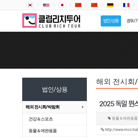
법인/상용
공무/
해외 전시회
법인/상용
2025 독일 뮌
해외 전시회/박람회
동물＆애완용
건강＆스포츠
http://www.mcc-ha
동물＆애완용품