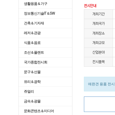
생활용품＆가구
전시안내
정보통신기술IT＆SW
개최기간
건축＆기자재
개최국가
레저＆관광
개최장소
식품＆음료
개최규모
조선＆플랜트
산업분야
전시품목
국가종합전시회
문구＆선물
유리＆광학
애완견 용품 전
쥬얼리
금속＆광물
문화콘텐츠＆미디어