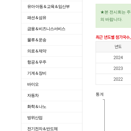
유아·아동＆교육＆임산부
★본 전시회는 주
패션＆섬유
의 바랍니다.
금융＆비즈니스서비스
최근 년도별 참가국수,
물류＆운송
년도
의료＆제약
2024
항공＆우주
2023
기계＆장비
2022
바이오
통계
자동차
화학＆나노
방위산업
전기전자＆반도체