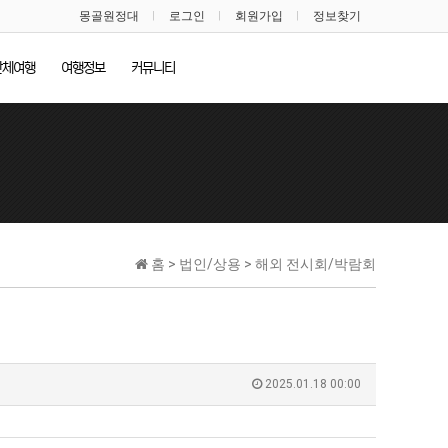
몽골원정대
로그인
회원가입
정보찾기
단체여행
여행정보
커뮤니티
홈 > 법인/상용 > 해외 전시회/박람회
2025.01.18 00:00