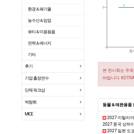
0
0
환경＆폐기물
농수산＆임업
뷰티＆미용용품
전력＆에너지
참
기타
후기
본 전시회는 주최
바랍니다. KOT
기업 출장연수
단체 워크샵
박람회
동물＆애완용품 
MICE
2027 이탈리
2027 중국 상
2027 일본 