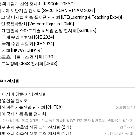
 위기관리 산업 전시회 [RISCON TOKYO]
노이 보안기술 전시회 [SECUTECH VIETNAM 2026]
 및 디지털 학습 플랫폼 전시회 [LTE(Learning & Teaching Expo)]
 종합박람회 [Vietnam Expo in HCMC]
리 대한민국 스마트기술 & 게임 산업 전시회 [KoINDEX]
국제 수입 박람회 [CIIE 2024]
국제 수입 박람회 [CIIE 2024]
시회 [HKWATCHFAIR ]
스포츠, 피트니스 전시회 [FIBO]
이 교육장비 GESS 전시회 [GESS]
분야 전시회
이 아시아 창문 차양 전시회
 병원건설 전시회
이징 과학기술산업 전시회 [CHITEX]
정보통신기술
상하이 국제식품 음료 전시회
 서부 국제 전시회 [WCIF]
농수산＆임업, 의료＆제약, 정보통신기술IT＆SW, 전기전자＆반도체, 생활용품＆가구, 
저우 춘계 수출입 상품 교역 전시회 (2기)
건축＆기자
저우 춘계 수출입 상품 교역 전시회 (1기)
전기전자＆반도체, 국