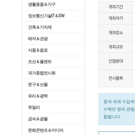
생활용품＆가구
개최기간
정보통신기술IT＆SW
개최국가
건축＆기자재
개최장소
레저＆관광
개최규모
식품＆음료
산업분야
조선＆플랜트
국가종합전시회
전시품목
문구＆선물
유리＆광학
중국 국제 수입박
쥬얼리
수백만 명의 관람객
함됩니다.
금속＆광물
문화콘텐츠＆미디어