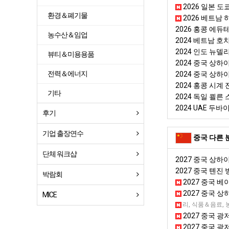
2026 일본 도쿄
환경＆폐기물
2026 베트남 하
2026 홍콩 에듀테크
농수산＆임업
2024 베트남 호치민
2024 인도 뉴델
뷰티＆미용용품
2024 중국 상하이 
전력＆에너지
2024 중국 상하이 
2024 홍콩 시계 전
기타
2024 독일 쾰른 
2024 UAE 두바
후기
기업 출장연수
중국 다른 
단체 워크샵
2027 중국 상하
2027 중국 톈진
박람회
2027 중국 베
2027 중국 
MICE
2027 중국 청두
뷰티＆미용용품, 국가종합전시회, 쥬얼리, 식품＆음료, 
2027 중국 광
2027 중국 광