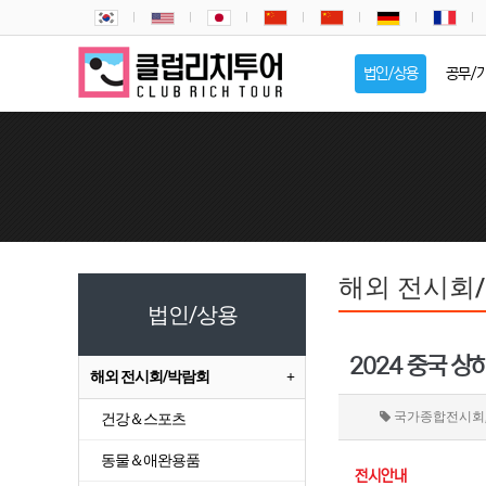
법인/상용
공무/
해외 전시회
법인/상용
2024 중국 상하
해외 전시회/박람회
국가종합전시회, 
건강＆스포츠
동물＆애완용품
전시안내