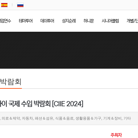
기업연수
테마투어
데이투어
성지순례
허니문
시니어클럽
개별/
/박람회
이 국제 수입 박람회 [CIIE 2024]
의료＆제약, 자동차, 패션＆섬유, 식품＆음료, 생활용품＆가구, 기계＆장비, 기타
주최자