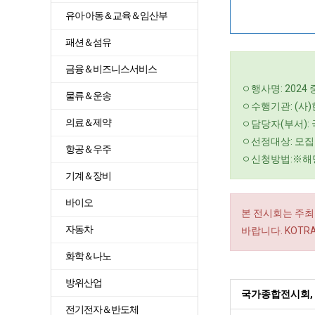
유아·아동＆교육＆임산부
패션＆섬유
금융＆비즈니스서비스
ㅇ행사명: 2024
물류＆운송
ㅇ수행기관: (사
의료＆제약
ㅇ담당자(부서):
ㅇ선정대상: 모집
항공＆우주
ㅇ신청방법:※해
기계＆장비
바이오
본 전시회는 주최
자동차
바랍니다. KOT
화학＆나노
방위산업
국가종합전시회, 
전기전자＆반도체