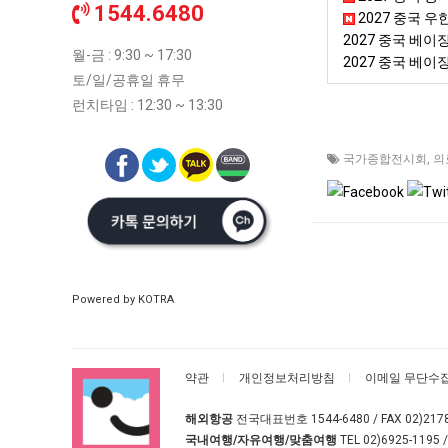
1544.6480
2027 중국 우
2027 중국 베
월-금 : 9:30 ~ 17:30
2027 중국 베
토/일/공휴일 휴무
런치타임 : 12:30 ~ 13:30
국가종합전시회
,
의
Powered by KOTRA
약관
개인정보처리방침
이메일 무단수
해외항공
전국대표번호
1544-6480
/ FAX 02)217
국내여행/자유여행/맞춤여행
TEL
02)6925-1195
/