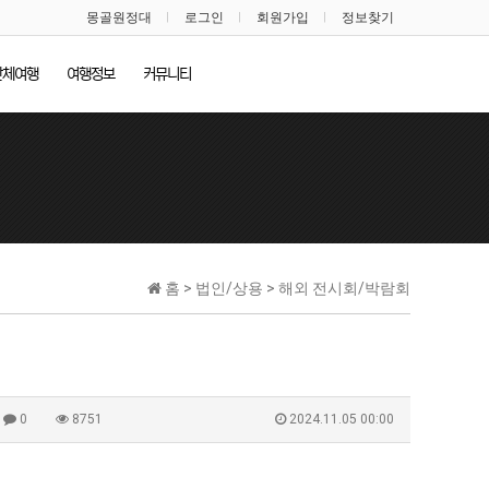
몽골원정대
로그인
회원가입
정보찾기
단체여행
여행정보
커뮤니티
홈 > 법인/상용 > 해외 전시회/박람회
0
8751
2024.11.05 00:00