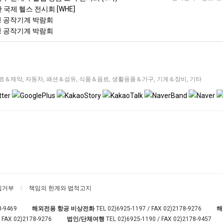
한 국제 헬스 전시회 [WHE]
이징 공작기계 박람회
이징 공작기계 박람회
료＆제약
,
자동차
,
패션＆섬유
,
식품＆음료
,
생활용품＆가구
,
기계＆장비
,
기타
집거부
책임의 한계와 법적고지
8-9469
해외전용 항공 비상전화
TEL
02)6925-1197
/ FAX 02)2178-9276
해
 FAX 02)2178-9276
법인/단체여행
TEL
02)6925-1190
/ FAX 02)2178-9457