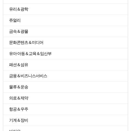
유리＆광학
쥬얼리
금속＆광물
문화콘텐츠＆미디어
유아·아동＆교육＆임산부
패션＆섬유
금융＆비즈니스서비스
물류＆운송
의료＆제약
항공＆우주
기계＆장비