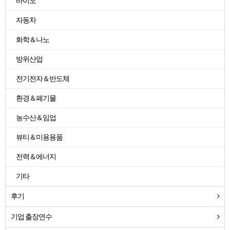
바이오
자동차
화학＆나노
방위산업
전기전자＆반도체
환경＆폐기물
농수산＆임업
뷰티＆미용용품
전력＆에너지
기타
후기
기업 출장연수