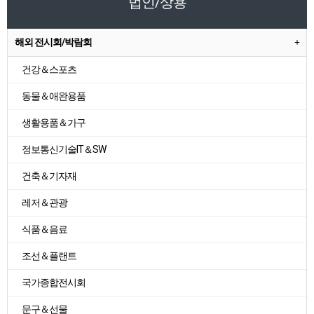
법인/상용
해외 전시회/박람회
건강＆스포츠
동물＆애완용품
생활용품＆가구
정보통신기술IT＆SW
건축＆기자재
레저＆관광
식품＆음료
조선＆플랜트
국가종합전시회
문구＆선물