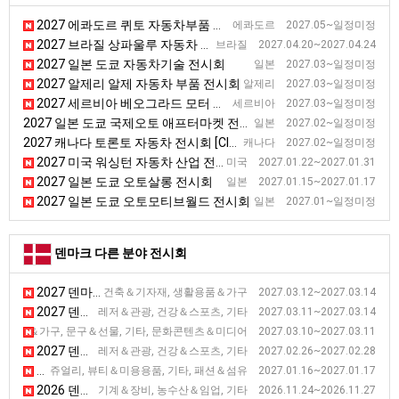
2027 에콰도르 퀴토 자동차부품 전시회 [EXPOMEC]
에콰도르 2027.05~일정미정
2027 브라질 상파울루 자동차 부품, 장비 및 서비스 전시회 [Autoparts]
브라질 2027.04.20~2027.04.24
2027 일본 도쿄 자동차기술 전시회
일본 2027.03~일정미정
2027 알제리 알제 자동차 부품 전시회
알제리 2027.03~일정미정
2027 세르비아 베오그라드 모터 전시회
세르비아 2027.03~일정미정
2027 일본 도쿄 국제오토 애프터마켓 전시회 [IAAE]
일본 2027.02~일정미정
2027 캐나다 토론토 자동차 전시회 [CIAS]
캐나다 2027.02~일정미정
2027 미국 워싱턴 자동차 산업 전시회 [Washington Auto Show]
미국 2027.01.22~2027.01.31
2027 일본 도쿄 오토살롱 전시회
일본 2027.01.15~2027.01.17
2027 일본 도쿄 오토모티브월드 전시회
일본 2027.01~일정미정
덴마크 다른 분야 전시회
2027 덴마크 코펜하겐 리빙 디자인 전시회 [Bolig Mad Design]
건축＆기자재, 생활용품＆가구 2027.03.12~2027.03.14
2027 덴마크 허닝 승마용품 전시회 [Horse & Rider]
레저＆관광, 건강＆스포츠, 기타 2027.03.11~2027.03.14
2027 덴마크 오덴세 광고, 판촉용품 전시회 [Myvendo]
활용품＆가구, 문구＆선물, 기타, 문화콘텐츠＆미디어 2027.03.10~2027.03.11
2027 덴마크 헤아닝 여행 전시회 [Danish Travel Show]
레저＆관광, 건강＆스포츠, 기타 2027.02.26~2027.02.28
2027 덴마크 코펜하겐 웨딩 전시회 [Bryllupsmesse]
쥬얼리, 뷰티＆미용용품, 기타, 패션＆섬유 2027.01.16~2027.01.17
2026 덴마크 헤아닝 농업 전시회 [Agromek 2026]
기계＆장비, 농수산＆임업, 기타 2026.11.24~2026.11.27