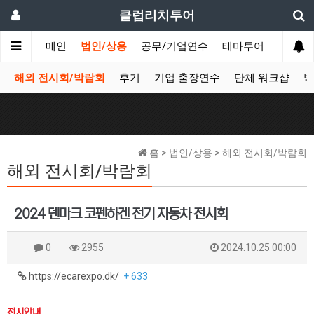
클럽리치투어
메인
법인/상용
공무/기업연수
테마투어
데이투
해외 전시회/박람회
후기
기업 출장연수
단체 워크샵
박
홈 > 법인/상용 > 해외 전시회/박람회
해외 전시회/박람회
2024 덴마크 코펜하겐 전기 자동차 전시회
0
2955
2024.10.25 00:00
https://ecarexpo.dk/
+ 633
전시안내