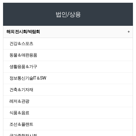
법인/상용
해외 전시회/박람회
건강＆스포츠
동물＆애완용품
생활용품＆가구
정보통신기술IT＆SW
건축＆기자재
레저＆관광
식품＆음료
조선＆플랜트
국가종합전시회