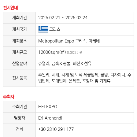
전시안내
개최기간
2025.02.21 ~ 2025.02.24
그리스
개최국가
개최장소
Metropolitan Expo 그리스, 아테네
개최규모
12000sqm(㎡)
0.3025 평
산업분야
쥬얼리, 금속＆광물, 패션＆섬유
주얼리, 시계, 시계 및 보석 세공업체, 공방, 디자이너, 수
전시품목
입업체, 도매업체, 은제품, 포장재 및 기계류
주최자
주최기관
HELEXPO
담당자
Eri Archondi
전화
+30 2310 291 177