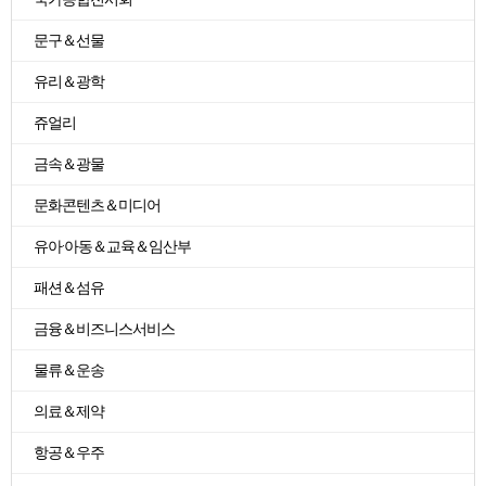
문구＆선물
유리＆광학
쥬얼리
금속＆광물
문화콘텐츠＆미디어
유아·아동＆교육＆임산부
패션＆섬유
금융＆비즈니스서비스
물류＆운송
의료＆제약
항공＆우주