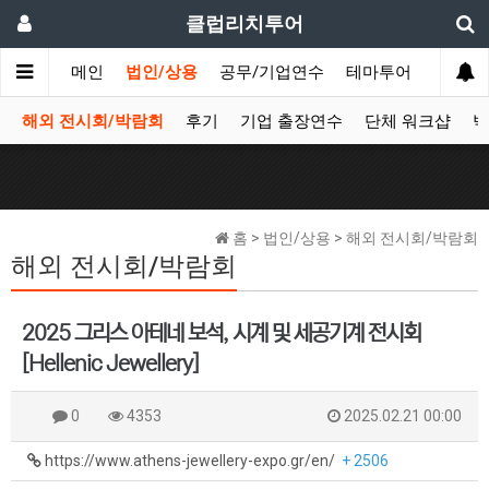
클럽리치투어
메인
법인/상용
공무/기업연수
테마투어
데이투
해외 전시회/박람회
후기
기업 출장연수
단체 워크샵
박
홈 > 법인/상용 > 해외 전시회/박람회
해외 전시회/박람회
2025 그리스 아테네 보석, 시계 및 세공기계 전시회
[Hellenic Jewellery]
0
4353
2025.02.21 00:00
https://www.athens-jewellery-expo.gr/en/
+ 2506