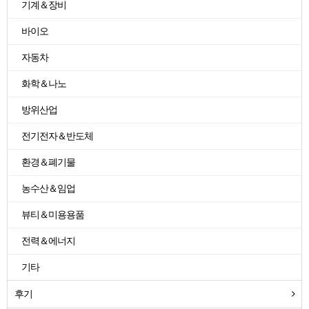
기계＆장비
바이오
자동차
화학＆나노
방위산업
전기전자＆반도체
환경＆폐기물
농수산＆임업
뷰티＆미용용품
전력＆에너지
기타
후기