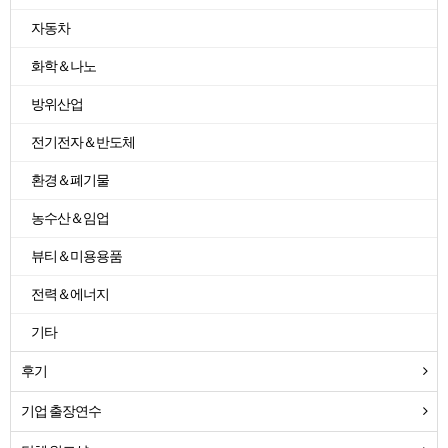
자동차
화학＆나노
방위산업
전기전자＆반도체
환경＆폐기물
농수산＆임업
뷰티＆미용용품
전력＆에너지
기타
후기
기업 출장연수