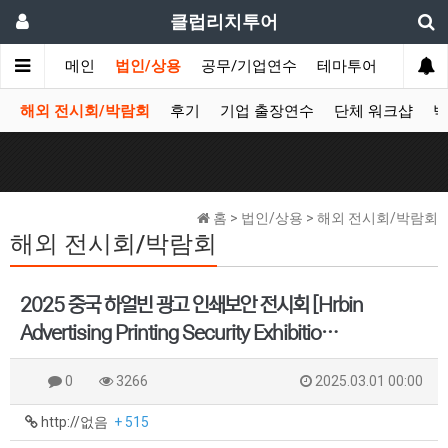
클럽리치투어
메인
법인/상용
공무/기업연수
테마투어
데이투
해외 전시회/박람회
후기
기업 출장연수
단체 워크샵
박
홈 > 법인/상용 > 해외 전시회/박람회
해외 전시회/박람회
2025 중국 하얼빈 광고 인쇄보안 전시회 [Hrbin
Advertising Printing Security Exhibitio…
0
3266
2025.03.01 00:00
http://없음
+ 515