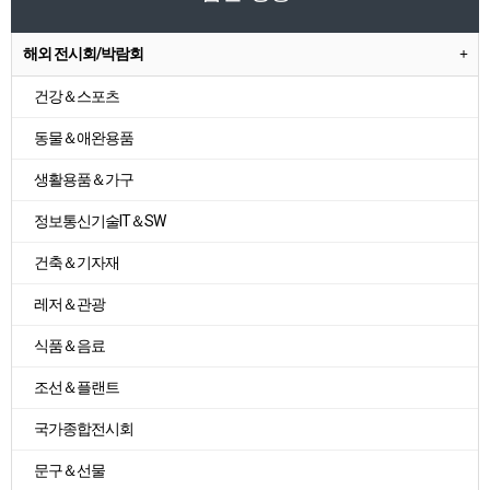
해외 전시회/박람회
건강＆스포츠
동물＆애완용품
생활용품＆가구
정보통신기술IT＆SW
건축＆기자재
레저＆관광
식품＆음료
조선＆플랜트
국가종합전시회
문구＆선물