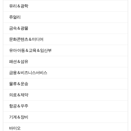
유리＆광학
쥬얼리
금속＆광물
문화콘텐츠＆미디어
유아·아동＆교육＆임산부
패션＆섬유
금융＆비즈니스서비스
물류＆운송
의료＆제약
항공＆우주
기계＆장비
바이오