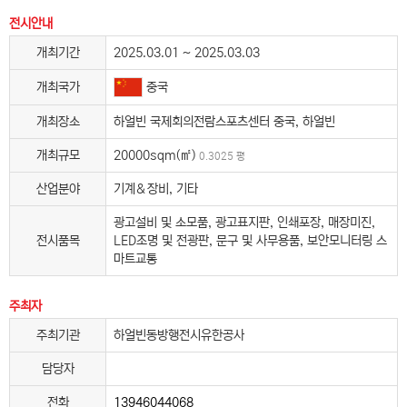
전시안내
개최기간
2025.03.01 ~ 2025.03.03
중국
개최국가
개최장소
하얼빈 국제회의전람스포츠센터 중국, 하얼빈
개최규모
20000sqm(㎡)
0.3025 평
산업분야
기계＆장비, 기타
광고설비 및 소모품, 광고표지판, 인쇄포장, 매장미진,
전시품목
LED조명 및 전광판, 문구 및 사무용품, 보안모니터링 스
마트교통
주최자
주최기관
하얼빈동방행전시유한공사
담당자
전화
13946044068