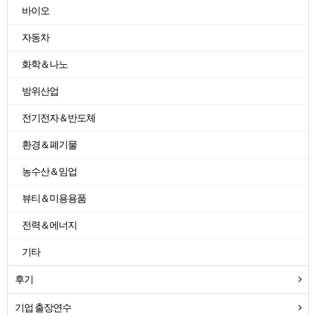
바이오
자동차
화학＆나노
방위산업
전기전자＆반도체
환경＆폐기물
농수산＆임업
뷰티＆미용용품
전력＆에너지
기타
후기
기업 출장연수