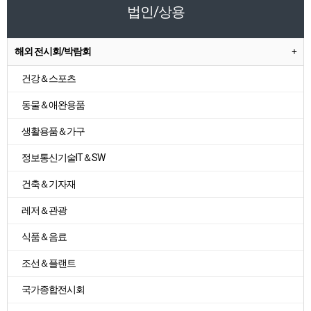
법인/상용
해외 전시회/박람회
건강＆스포츠
동물＆애완용품
생활용품＆가구
정보통신기술IT＆SW
건축＆기자재
레저＆관광
식품＆음료
조선＆플랜트
국가종합전시회