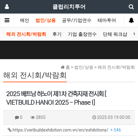
클럽리치투어
메인
법인/상용
공무/기업연수
테마투어
데이투
해외 전시회/박람회
후기
기업 출장연수
단체 워크샵
박
홈 > 법인/상용 > 해외 전시회/박람회
해외 전시회/박람회
2025 베트남 하노이 제1차 건축자재 전시회 [
VIETBUILD HANOI 2025 - Phase I]
0
2855
2025.03.19 00:00
https://vietbuildexhibition.com.vn/en/exhibitions/
+ 546