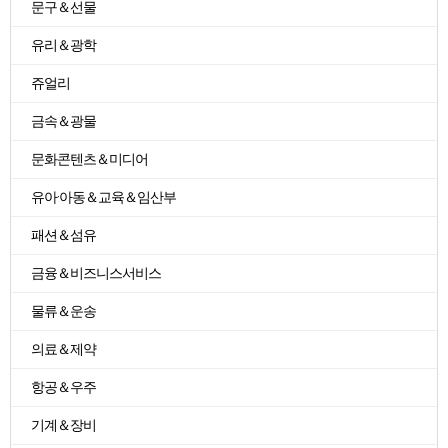
문구＆선물
유리＆광학
쥬얼리
금속＆광물
문화콘텐츠＆미디어
유아·아동＆교육＆임산부
패션＆섬유
금융＆비즈니스서비스
물류＆운송
의료＆제약
항공＆우주
기계＆장비