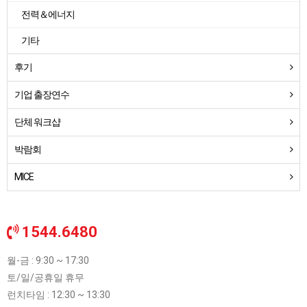
전력＆에너지
기타
후기
기업 출장연수
단체 워크샵
박람회
MICE
1544.6480
월-금 : 9:30 ~ 17:30
토/일/공휴일 휴무
런치타임 : 12:30 ~ 13:30