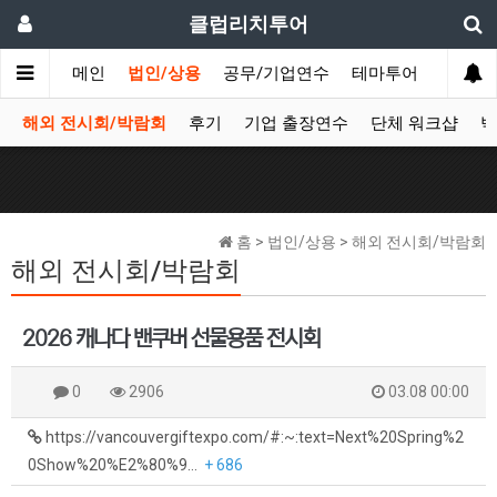
클럽리치투어
메인
법인/상용
공무/기업연수
테마투어
데이투
해외 전시회/박람회
후기
기업 출장연수
단체 워크샵
박
홈 > 법인/상용 > 해외 전시회/박람회
해외 전시회/박람회
2026 캐나다 밴쿠버 선물용품 전시회
0
2906
03.08 00:00
https://vancouvergiftexpo.com/#:~:text=Next%20Spring%2
0Show%20%E2%80%9…
+ 686