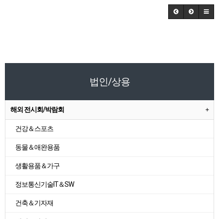
법인/상용
해외 전시회/박람회
건강＆스포츠
동물＆애완용품
생활용품＆가구
정보통신기술IT＆SW
건축＆기자재