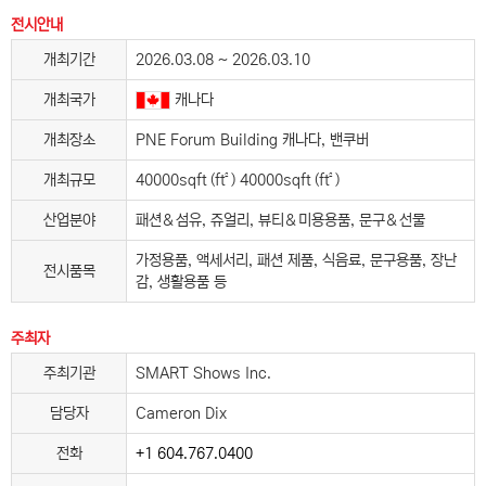
전시안내
개최기간
2026.03.08 ~ 2026.03.10
개최국가
캐나다
개최장소
PNE Forum Building 캐나다, 밴쿠버
개최규모
40000sqft (ft²) 40000sqft (ft²)
산업분야
패션＆섬유, 쥬얼리, 뷰티＆미용용품, 문구＆선물
가정용품, 액세서리, 패션 제품, 식음료, 문구용품, 장난
전시품목
감, 생활용품 등
주최자
주최기관
SMART Shows Inc.
담당자
Cameron Dix
전화
+1 604.767.0400