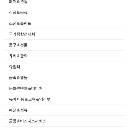
레저＆관광
식품＆음료
조선＆플랜트
국가종합전시회
문구＆선물
유리＆광학
쥬얼리
금속＆광물
문화콘텐츠＆미디어
유아·아동＆교육＆임산부
패션＆섬유
금융＆비즈니스서비스