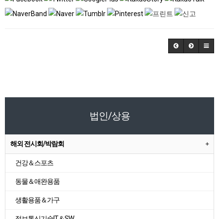
법인/상용
해외 전시회/박람회
건강＆스포츠
동물＆애완용품
생활용품＆가구
정보통신기술IT＆SW