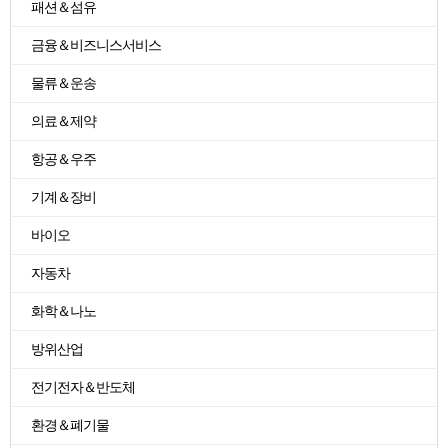
패션＆섬유
금융＆비즈니스서비스
물류＆운송
의료＆제약
항공＆우주
기계＆장비
바이오
자동차
화학＆나노
방위산업
전기전자＆반도체
환경＆폐기물