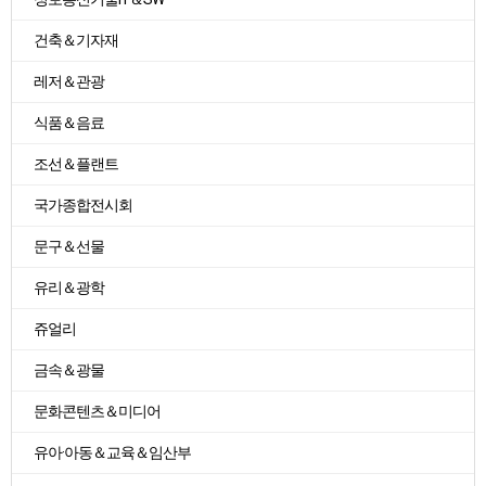
건축＆기자재
레저＆관광
식품＆음료
조선＆플랜트
국가종합전시회
문구＆선물
유리＆광학
쥬얼리
금속＆광물
문화콘텐츠＆미디어
유아·아동＆교육＆임산부