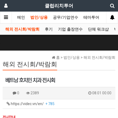
클럽리치투어
메인
법인/상용
공무/기업연수
테마투어
데이투
해외 전시회/박람회
후기
기업 출장연수
단체 워크샵
박
홈 > 법인/상용 > 해외 전시회/박람회
해외 전시회/박람회
베트남 호치민 치과 전시회
0
2389
08.01 00:00
https://videc.vn/en/
+ 785
전시안내