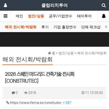
클럽리치투어
메인
법인/상용
공무/기업연수
테마투어
데이투
해외 전시회/박람회
후기
기업 출장연수
단체 워크샵
박
홈 > 법인/상용 > 해외 전시회/박람회
해외 전시회/박람회
2026 스페인 마드리드 건축기술 전시회
[CONSTRUTEC]
0
2318
11.10 00:00
https://www.ifema.es/construtec
+ 587