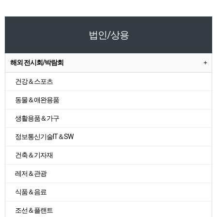
법인/상용
해외 전시회/박람회
건강＆스포츠
동물＆애완용품
생활용품＆가구
정보통신기술IT＆SW
건축＆기자재
레저＆관광
식품＆음료
조선＆플랜트