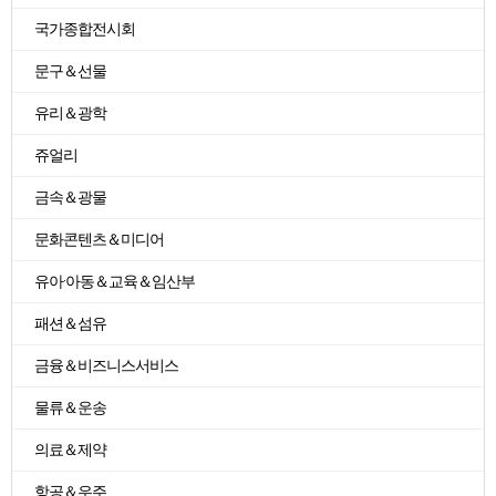
국가종합전시회
문구＆선물
유리＆광학
쥬얼리
금속＆광물
문화콘텐츠＆미디어
유아·아동＆교육＆임산부
패션＆섬유
금융＆비즈니스서비스
물류＆운송
의료＆제약
항공＆우주