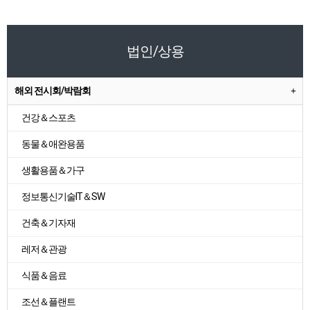
법인/상용
해외 전시회/박람회
건강＆스포츠
동물＆애완용품
생활용품＆가구
정보통신기술IT＆SW
건축＆기자재
레저＆관광
식품＆음료
조선＆플랜트