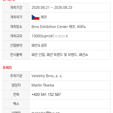
개최기간
2026.08.21 ~ 2026.08.23
체코
개최국가
개최장소
Brno Exhibition Center 체코, 브르노
개최규모
15000sqm(㎡)
0.3025 평
산업분야
패션＆섬유
전시품목
패션 산업, 패션 트렌드 및 브랜드, 패션쇼
주최자
주최기관
Veletrhy Brno, a. s.
담당자
Martin Škarka
전화
+420 541 152 587
팩스