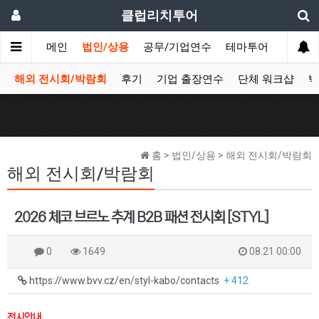
클럽리치투어
메인
법인/상용
공무/기업연수
테마투어
데이투
해외 전시회/박람회
후기
기업 출장연수
단체 워크샵
박
홈 > 법인/상용 > 해외 전시회/박람회
해외 전시회/박람회
2026 체코 브르노 추계 B2B 패션 전시회 [STYL]
0
1649
08.21 00:00
https://www.bvv.cz/en/styl-kabo/contacts
+ 412
전시안내