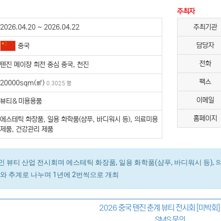
주최자
2026.04.20 ~ 2026.04.22
주최기관
담당자
중국
전화
톈진 메이쟝 회전 중심 중국, 천진
팩스
20000sqm(㎡)
0.3025 평
이메일
뷰티＆미용용품
홈페이지
에스테틱 화장품, 일용 화학품(샴푸, 바디워시 등), 의료미용
제품, 건강관리 제품
 뷰티 산업 전시회며 에스테틱 화장품, 일용 화학품(샴푸, 바디워시 등), 
계와 추계로 나누며 1년에 2번씩으로 개최
2026 중국 톈진 춘계 뷰티 전시회 [미박회
SMS 문의