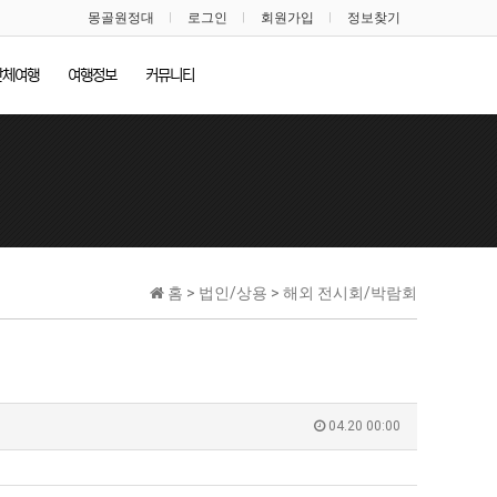
몽골원정대
로그인
회원가입
정보찾기
단체여행
여행정보
커뮤니티
홈 > 법인/상용 > 해외 전시회/박람회
04.20 00:00