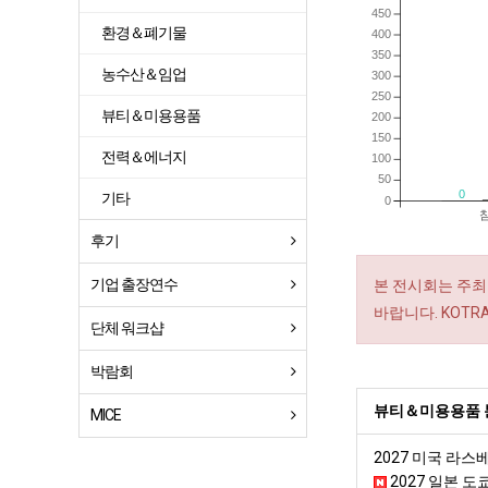
450
환경＆폐기물
400
350
농수산＆임업
300
250
뷰티＆미용용품
200
150
전력＆에너지
100
50
0
기타
0
후기
기업 출장연수
본 전시회는 주최
바랍니다. KOT
단체 워크샵
박람회
뷰티＆미용용품 
MICE
2027 미국 라
2027 일본 