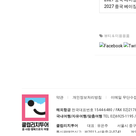
2027 중국 베
뷰티＆미용용품
약관
개인정보처리방침
이메일 무단수
해외항공
전국대표번호
1544-6480
/ FAX 02)217
국내여행/자유여행/맞춤여행
TEL
02)6925-1195
/
클럽리치투어
대표 : 유은주
서울시 중구
통신판매업신고 :
제2011-서울중구-0741
개