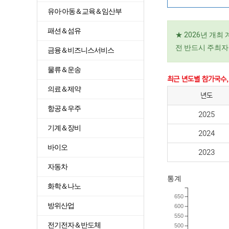
유아·아동＆교육＆임산부
패션＆섬유
★ 2026년 개
전 반드시 주최자
금융＆비즈니스서비스
물류＆운송
최근 년도별 참가국수,
의료＆제약
년도
항공＆우주
2025
기계＆장비
2024
바이오
2023
자동차
통계
화학＆나노
650
방위산업
600
550
전기전자＆반도체
500