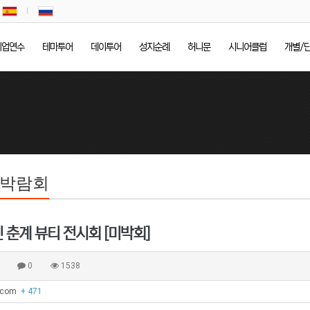
기업연수
테마투어
데이투어
성지순례
허니문
시니어클럽
개별/
/박람회
진 춘계 뷰티 전시회 [미박회]
품
0
1538
j.com
+ 471