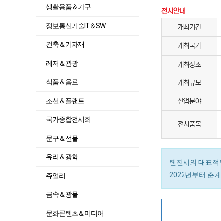
생활용품＆가구
전시안내
정보통신기술IT＆SW
개최기간
건축＆기자재
개최국가
레저＆관광
개최장소
식품＆음료
개최규모
조선＆플랜트
산업분야
국가종합전시회
전시품목
문구＆선물
유리＆광학
톈진시의 대표적인
2022년부터 춘
쥬얼리
금속＆광물
문화콘텐츠＆미디어