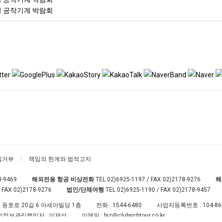
이징 공작기계 박람회
집거부
책임의 한계와 법적고지
8-9469
해외전용 항공 비상전화
TEL
02)6925-1197
/ FAX 02)2178-9276
해
 FAX 02)2178-9276
법인/단체여행
TEL
02)6925-1190
/ FAX 02)2178-9457
 동호로 20길 6 아세아빌딩 1층
전화 :
1544-6480
사업자등록번호 :
104-86
인정보관리책임자 : 이재성
이메일 :
biz@clubrichtour.co.kr