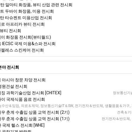
스탄 알마티 화장품, 뷰티 산업 관련 전시회
리트 두바이 화장품, 미용 전시회
스탄 타슈켄트 미용산업 전시회
카이로 아프리카 뷰티 전시회
 뷰티 전시회
이베이 화장품 전시회(뷰티월드)
욕 IECSC 국제 미용&스파 전시회
스앤젤레스 스킨케어 전시회
분야 전시회
이 아시아 창문 차양 전시회
 병원건설 전시회
이징 과학기술산업 전시회 [CHITEX]
정보통신기술
상하이 국제식품 음료 전시회
 서부 국제 전시회 [WCIF]
농수산＆임업, 의료＆제약, 정보통신기술IT＆SW, 전기전자＆반도체, 생활용품＆가구, 
저우 춘계 수출입 상품 교역 전시회 (2기)
건축＆기자
저우 춘계 수출입 상품 교역 전시회 (1기)
전기전자＆반도체, 국
한 국제 헬스 전시회 [WHE]
이징 공작기계 박람회