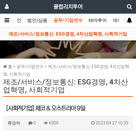
클럽리치투어
메인
법인/상용
공무/기업연수
테마투어
데이투어
생
제조/서비스/정보통신: ESG경영, 4차산업혁명, 사회적기업
홈 > 공무/기업연수 > 제조/서비스/정보통신: ESG경영, 4차산업혁
명, 사회적기업
제조/서비스/정보통신: ESG경영, 4차산
업혁명, 사회적기업
[사회적기업] 체코 & 오스트리아 9일
류정하
0
6900
2023.04.27 10:33