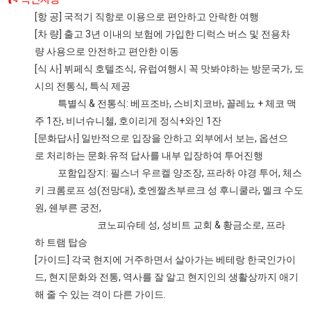
[항 공] 국적기 직항로 이용으로 편안하고 안락한 여행
[차 량] 출고 3년 이내의 보험에 가입한 디럭스 버스 및 전용차
량 사용으로 안전하고 편안한 이동
[식 사] 뷔페식 호텔조식, 유럽여행시 꼭 맛봐야하는 방문국가, 도
시의 전통식, 특식 제공
특별식 & 전통식: 베프조바, 스비치코바, 꼴레뇨 + 체코 맥
주 1잔, 비너슈니첼, 호이리게 정식+와인 1잔
[문화답사] 일반적으로 입장을 안하고 외부에서 보는, 옵션으
로 처리하는 문화.유적 답사를 내부 입장하여 투어진행
포함입장지: 필스너 우르켈 양조장, 프라하 야경 투어, 체스
키 크롬로프 성(전망대), 호엔짤츠부르크 성 후니쿨라, 멜크 수도
원, 쉔부른 궁전,
코노피슈테 성, 성비트 교회 & 황금소로, 프라
하 트램 탑승
[가이드] 각국 현지에 거주하면서 살아가는 베테랑 한국인가이
드, 현지문화와 전통, 역사를 잘 알고 현지인의 생활상까지 애기
해 줄 수 있는 격이 다른 가이드.