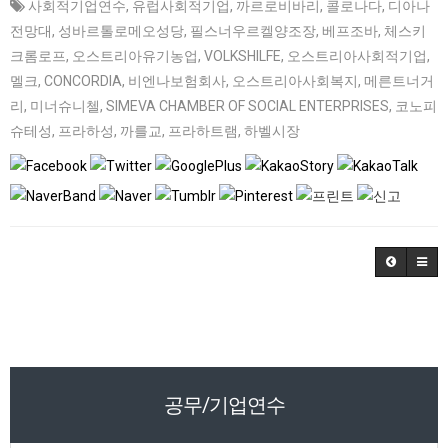
사회적기업연수
,
유럽사회적기업
,
까르로비바리
,
콜로나다
,
디아나
전망대
,
성바르톨로메오성당
,
필스너우르켈양조장
,
베프조바
,
체스키
크롬로프
,
오스트리아유기농업
,
VOLKSHILFE
,
오스트리아사회적기업
,
멜크
,
CONCORDIA
,
비엔나보험회사
,
오스트리아사회복지
,
메른트너거
리
,
미너슈니첼
,
SIMEVA CHAMBER OF SOCIAL ENTERPRISES
,
코노피
슈테성
,
프라하성
,
까를교
,
프라하트램
,
하벨시장
공무/기업연수