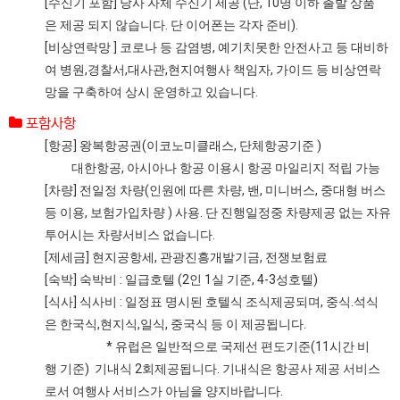
[수신기 포함] 당사 자체 수신기 제공 (단, 10명 이하 출발 상품
은 제공 되지 않습니다. 단 이어폰는 각자 준비).
[비상연락망 ] 코로나 등 감염병, 예기치못한 안전사고 등 대비하
여 병원,경찰서,대사관,현지여행사 책임자, 가이드 등 비상연락
망을 구축하여 상시 운영하고 있습니다.
포함사항
[항공] 왕복항공권(이코노미클래스, 단체항공기준 )
대한항공, 아시아나 항공 이용시 항공 마일리지 적립 가능
[차량] 전일정 차량(인원에 따른 차량, 밴, 미니버스, 중대형 버스
등 이용, 보험가입차량 ) 사용. 단 진행일정중 차량제공 없는 자유
투어시는 차량서비스 없습니다.
[제세금] 현지공항세, 관광진흥개발기금, 전쟁보험료
[숙박] 숙박비 : 일급호텔 (2인 1실 기준, 4-3성호텔)
[식사] 식사비 : 일정표 명시된 호텔식 조식제공되며, 중식.석식
은 한국식,현지식,일식, 중국식 등 이 제공됩니다.
* 유럽은 일반적으로 국제선 편도기준(11시간 비
행 기준) 기내식 2회제공됩니다. 기내식은 항공사 제공 서비스
로서 여행사 서비스가 아님을 양지바랍니다.