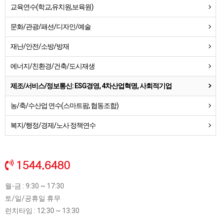
교육연수(학교,유치원,보육원)
문화/관광/패션/디자인/예술
재난/안전/소방/방재
에너지/친환경/건축/도시재생
제조/서비스/정보통신: ESG경영, 4차산업혁명, 사회적기업
농/축/수산업 연수(스마트팜, 협동조합)
복지/행정/경제/노사 정책연수
1544.6480
월-금 : 9:30 ~ 17:30
토/일/공휴일 휴무
런치타임 : 12:30 ~ 13:30