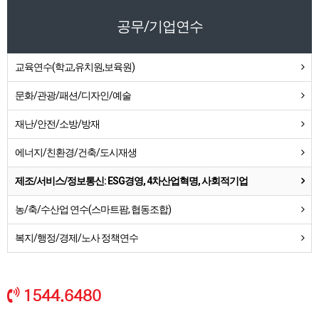
공무/기업연수
교육연수(학교,유치원,보육원)
문화/관광/패션/디자인/예술
재난/안전/소방/방재
에너지/친환경/건축/도시재생
제조/서비스/정보통신: ESG경영, 4차산업혁명, 사회적기업
농/축/수산업 연수(스마트팜, 협동조합)
복지/행정/경제/노사 정책연수
1544.6480