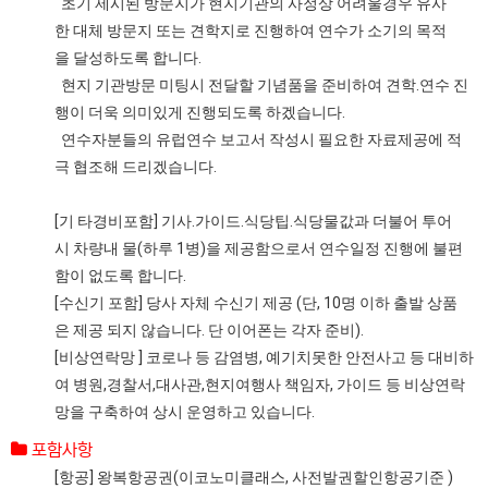
초기 제시된 방문지가 현지기관의 사정상 어려울경우 유사
한 대체 방문지 또는 견학지로 진행하여 연수가 소기의 목적
을 달성하도록 합니다.
현지 기관방문 미팅시 전달할 기념품을 준비하여 견학.연수 진
행이 더욱 의미있게 진행되도록 하겠습니다.
연수자분들의 유럽연수 보고서 작성시 필요한 자료제공에 적
극 협조해 드리겠습니다.
[기 타경비포함] 기사.가이드.식당팁.식당물값과 더불어 투어
시 차량내 물(하루 1병)을 제공함으로서 연수일정 진행에 불편
함이 없도록 합니다.
[수신기 포함] 당사 자체 수신기 제공 (단, 10명 이하 출발 상품
은 제공 되지 않습니다. 단 이어폰는 각자 준비).
[비상연락망 ] 코로나 등 감염병, 예기치못한 안전사고 등 대비하
여 병원,경찰서,대사관,현지여행사 책임자, 가이드 등 비상연락
망을 구축하여 상시 운영하고 있습니다.
포함사항
[항공] 왕복항공권(이코노미클래스, 사전발권할인항공기준 )