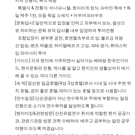
시의 전통식, 특식 제공
특별식 & 전통식: 비너슈니첼, 호이리게 정식, 슈바인 학세 + 독
일 맥주 1잔, 모듬 독일 소세지 + 자우어크라우트
[문화답사] 일반적으로 입장을 안하고 외부에서 보는, 옵션으
로 처리하는 문화.유적 답사를 내부 입장하여 투어진행
포함입장지: 쉔부른 궁전, 호엔짤츠부르크 성, 볼프강 유람
선 탑승, 벤츠 박물관, 하이델베르크 고성, 괴테 생가, 뤼데스하
임 와이너리 투어
[가이드] 각국 현지에 거주하면서 살아가는 베테랑 한국인가이
드, 현지문화와 전통, 역사를 잘 알고 현지인의 생활상까지 애기
해 줄 수 있는 격이 다른 가이드.
[숙 박] 엄선된 일급호텔(4성-3성호텔)로서 시내 및 시내 주변 위
치 호텔, 경치 좋은 호텔, 테마가 있는 호텔 등으로 사용합니다.
[연수일정] 단순관광이 아닌 연수목적과 주제에 부합하는 일정
진행으로 소기의 연수목적을 달성하도록 합니다.
[벤치마킹&관련방문] 선진유럽연수 취지에 적합한 현지 공공기
관, 관련기관등 방문.견학 수배하여 배우고 공부하는 알찬 공무
여행이 되도록 하겠습니다.