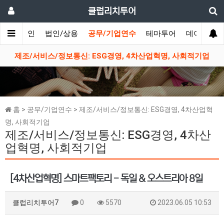
클럽리치투어
메인
법인/상용
공무/기업연수
테마투어
데이투어
생
제조/서비스/정보통신: ESG경영, 4차산업혁명, 사회적기업
홈 > 공무/기업연수 > 제조/서비스/정보통신: ESG경영, 4차산업혁
명, 사회적기업
제조/서비스/정보통신: ESG경영, 4차산
업혁명, 사회적기업
[4차산업혁명] 스마트팩토리 - 독일 & 오스트리아 8일
클럽리치투어7
0
5570
2023.06.05 10:53