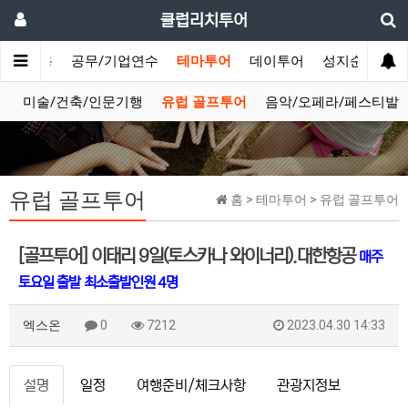
클럽리치투어
법인/상용
공무/기업연수
테마투어
데이투어
성지순례
방
미술/건축/인문기행
유럽 골프투어
음악/오페라/페스티발
유럽 골프투어
홈 > 테마투어 > 유럽 골프투어
[골프투어] 이태리 9일(토스카나 와이너리).대한항공
매주
토요일 출발
최소출발인원 4명
엑스온
0
7212
2023.04.30 14:33
설명
일정
여행준비/체크사항
관광지정보