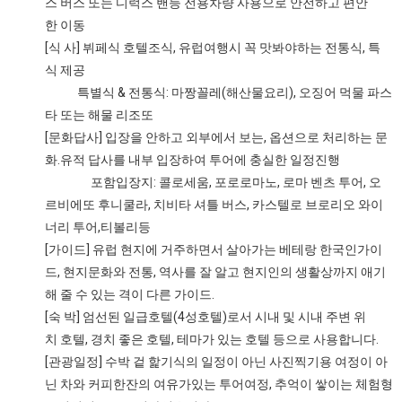
스 버스 또는 디럭스 밴등 전용차량 사용으로 안전하고 편안
한 이동
[식 사] 뷔페식 호텔조식, 유럽여행시 꼭 맛봐야하는 전통식, 특
식 제공
특별식 & 전통식: 마짱꼴레(해산물요리), 오징어 먹물 파스
타 또는 해물 리조또
[문화답사] 입장을 안하고 외부에서 보는, 옵션으로 처리하는 문
화.유적 답사를 내부 입장하여 투어에 충실한 일정진행
포함입장지: 콜로세움, 포로로마노, 로마 벤츠 투어, 오
르비에또 후니쿨라, 치비타 셔틀 버스, 카스텔로 브로리오 와이
너리 투어,티볼리등
[가이드] 유럽 현지에 거주하면서 살아가는 베테랑 한국인가이
드, 현지문화와 전통, 역사를 잘 알고 현지인의 생활상까지 애기
해 줄 수 있는 격이 다른 가이드.
[숙 박] 엄선된 일급호텔(4성호텔)로서 시내 및 시내 주변 위
치 호텔, 경치 좋은 호텔, 테마가 있는 호텔 등으로 사용합니다.
[관광일정] 수박 겉 핥기식의 일정이 아닌 사진찍기용 여정이 아
닌 차와 커피한잔의 여유가있는 투어여정, 추억이 쌓이는 체험형