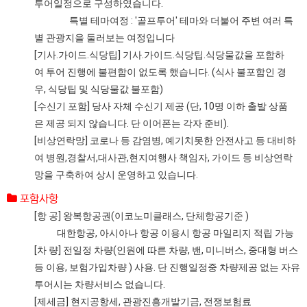
투어일정으로 구성하였습니다.
특별 테마여정 : '골프투어' 테마와 더불어 주변 여러 특
별 관광지을 둘러보는 여정입니다
[기사.가이드.식당팁] 기사.가이드.식당팁.식당물값을 포함하
여 투어 진행에 불편함이 없도록 했습니다. (식사 불포함인 경
우, 식당팁 및 식당물값 불포함)
[수신기 포함] 당사 자체 수신기 제공 (단, 10명 이하 출발 상품
은 제공 되지 않습니다. 단 이어폰는 각자 준비).
[비상연락망] 코로나 등 감염병, 예기치못한 안전사고 등 대비하
여 병원,경찰서,대사관,현지여행사 책임자, 가이드 등 비상연락
망을 구축하여 상시 운영하고 있습니다.
포함사항
[항 공] 왕복항공권(이코노미클래스, 단체항공기준 )
대한항공, 아시아나 항공 이용시 항공 마일리지 적립 가능
[차 량] 전일정 차량(인원에 따른 차량, 밴, 미니버스, 중대형 버스
등 이용, 보험가입차량 ) 사용. 단 진행일정중 차량제공 없는 자유
투어시는 차량서비스 없습니다.
[제세금] 현지공항세, 관광진흥개발기금, 전쟁보험료