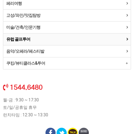
페리여행
고성/와인/맛집탐방
미술/건축/인문기행
유럽 골프투어
음악/오페라/페스티발
쿠킹/뷰티클라스&투어
1544.6480
월-금 : 9:30 ~ 17:30
토/일/공휴일 휴무
런치타임 : 12:30 ~ 13:30