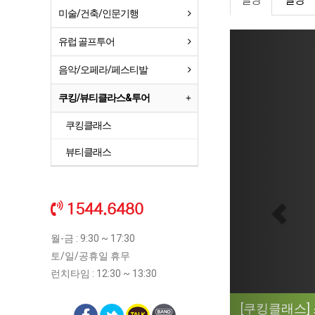
설명
일정
미술/건축/인문기행
Previ
유럽 골프투어
음악/오페라/페스티발
쿠킹/뷰티클라스&투어
쿠킹클래스
뷰티클래스
1544.6480
월-금 : 9:30 ~ 17:30
토/일/공휴일 휴무
런치타임 : 12:30 ~ 13:30
[쿠킹클래스]