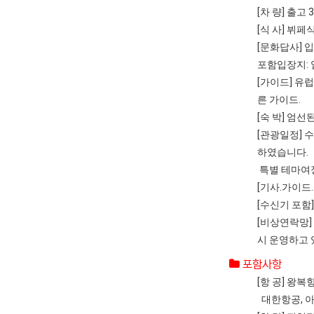
[차 량] 출
[식 사] 뷔
[문화답사] 
포함입장지:
[가이드] 유
른 가이드.
[숙 박] 엄
[관광일정] 
하였습니다.
특별 테마여정
[기사.가이드
[수신기 포함]
[비상연락망]
시 운영하고 
포함사항
[항 공] 왕
대한항공, 