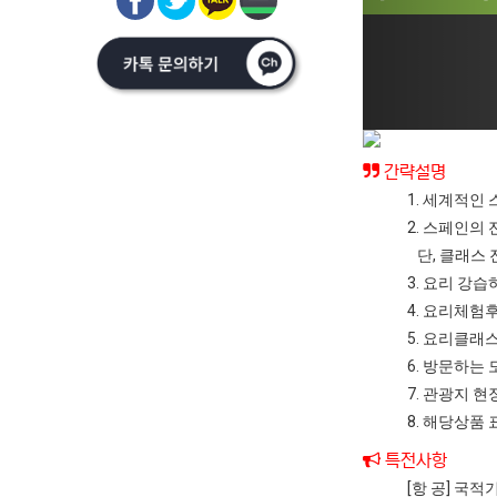
간략설명
1. 세계적인
2. 스페인의
단, 클래스 
3. 요리 강
4. 요리체험
5. 요리클래
6. 방문하는
7. 관광지 
8. 해당상품
특전사항
[항 공] 국