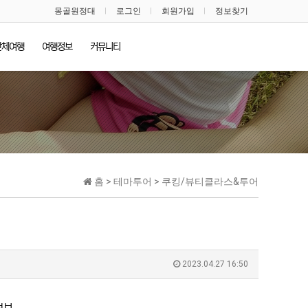
몽골원정대
로그인
회원가입
정보찾기
단체여행
여행정보
커뮤니티
홈 > 테마투어 > 쿠킹/뷰티클라스&투어
2023.04.27 16:50