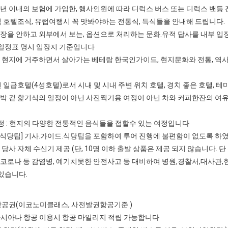
고 3년 이내의 보험에 가입한, 행사인원에 따라 디럭스 버스 또는 디럭스 밴
페식 호텔조식, 유럽여행시 꼭 맛봐야하는 전통식, 특식들을 안내해 드립니다.
입장을 안하고 외부에서 보는, 옵션으로 처리하는 문화.유적 답사를 내부 
 일정표 명시 입장지 기준입니다
럽 현지에 거주하면서 살아가는 베테랑 한국인가이드, 현지문화와 전통, 역사
선된 일급호텔(4성호텔)로서 시내 및 시내 주변 위치 호텔, 경치 좋은 호텔, 
수박 겉 핥기식의 일정이 아닌 사진찍기용 여정이 아닌 차와 커피한잔의 
 : 현지의 다양한 전통적인 음식들을 접할수 있는 여정입니다
.식당팁] 기사.가이드.식당팁을 포함하여 투어 진행에 불편함이 없도록 하였
 당사 자체 수신기 제공 (단, 10명 이하 출발 상품은 제공 되지 않습니다. 단
 코로나 등 감염병, 예기치못한 안전사고 등 대비하여 병원,경찰서,대사관
있습니다.
복항공권(이코노미클래스, 사전발권항공기준 )
아시아나 항공 이용시 항공 마일리지 적립 가능합니다