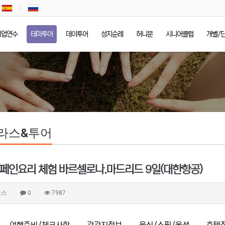
기업연수
테마투어
데이투어
성지순례
허니문
시니어클럽
개별/
라스&투어
스페인요리 체험 바르셀로나.마드리드 9일(대한항공)
래스
0
7987