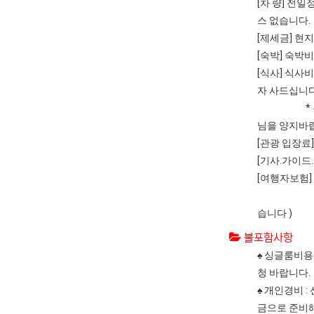
[차 량] 전
스 없습니다.
[제세금] 현
[숙박] 숙박비
[식사] 식사
자 사드십니다
* 유럽은 
님을 양지바
[관광 입장료
[기사.가이드
[여행자보험]
단, 만 7
습니다 )
불포함사항
♠ 싱글룸비용 
청 바랍니다.
♠ 개인경비 
금으로 준비해