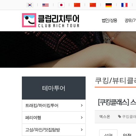
법인/상용
공무/
쿠킹/뷰티클
테마투어
[쿠킹클래스] 
트래킹/하이킹투어
엑스온
쿠킹클
페리여행
고성/와인/맛집탐방