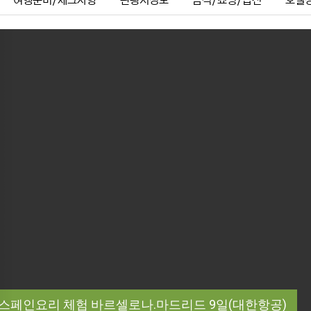
여행준비/체크사항
관광지정보
음식/쇼핑/옵션
호텔
ous
 스페인요리 체험 바르셀로나.마드리드 9일(대한항공)