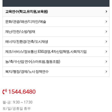
교육연수(학교,유치원,보육원)
문화/관광/패션/디자인/예술
재난/안전/소방/방재
에너지/친환경/건축/도시재생
제조/서비스/정보통신: ESG경영, 4차산업혁명, 사회적기업
농/축/수산업 연수(스마트팜, 협동조합)
복지/행정/경제/노사 정책연수
1544.6480
월-금 : 9:30 ~ 17:30
토/일/공휴일 휴무