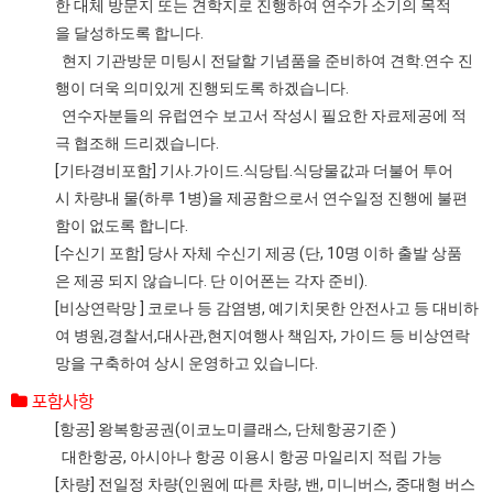
한 대체 방문지 또는 견학지로 진행하여 연수가 소기의 목적
을 달성하도록 합니다.
현지 기관방문 미팅시 전달할 기념품을 준비하여 견학.연수 진
행이 더욱 의미있게 진행되도록 하겠습니다.
연수자분들의 유럽연수 보고서 작성시 필요한 자료제공에 적
극 협조해 드리겠습니다.
[기타경비포함] 기사.가이드.식당팁.식당물값과 더불어 투어
시 차량내 물(하루 1병)을 제공함으로서 연수일정 진행에 불편
함이 없도록 합니다.
[수신기 포함] 당사 자체 수신기 제공 (단, 10명 이하 출발 상품
은 제공 되지 않습니다. 단 이어폰는 각자 준비).
[비상연락망 ] 코로나 등 감염병, 예기치못한 안전사고 등 대비하
여 병원,경찰서,대사관,현지여행사 책임자, 가이드 등 비상연락
망을 구축하여 상시 운영하고 있습니다.
포함사항
[항공] 왕복항공권(이코노미클래스, 단체항공기준 )
대한항공, 아시아나 항공 이용시 항공 마일리지 적립 가능
[차량] 전일정 차량(인원에 따른 차량, 밴, 미니버스, 중대형 버스