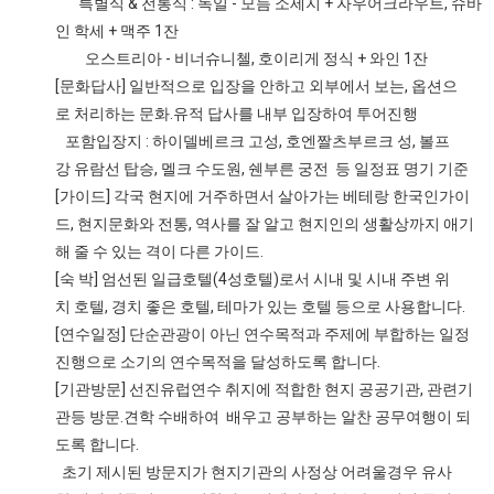
특별식 & 전통식 : 독일 - 모듬 소세지 + 자우어크라우트, 슈바
인 학세 + 맥주 1잔
오스트리아 - 비너슈니첼, 호이리게 정식 + 와인 1잔
[문화답사] 일반적으로 입장을 안하고 외부에서 보는, 옵션으
로 처리하는 문화.유적 답사를 내부 입장하여 투어진행
포함입장지 : 하이델베르크 고성, 호엔짤츠부르크 성, 볼프
강 유람선 탑승, 멜크 수도원, 쉔부른 궁전 등 일정표 명기 기준
[가이드] 각국 현지에 거주하면서 살아가는 베테랑 한국인가이
드, 현지문화와 전통, 역사를 잘 알고 현지인의 생활상까지 애기
해 줄 수 있는 격이 다른 가이드.
[숙 박] 엄선된 일급호텔(4성호텔)로서 시내 및 시내 주변 위
치 호텔, 경치 좋은 호텔, 테마가 있는 호텔 등으로 사용합니다.
[연수일정] 단순관광이 아닌 연수목적과 주제에 부합하는 일정
진행으로 소기의 연수목적을 달성하도록 합니다.
[기관방문] 선진유럽연수 취지에 적합한 현지 공공기관, 관련기
관등 방문.견학 수배하여 배우고 공부하는 알찬 공무여행이 되
도록 합니다.
초기 제시된 방문지가 현지기관의 사정상 어려울경우 유사