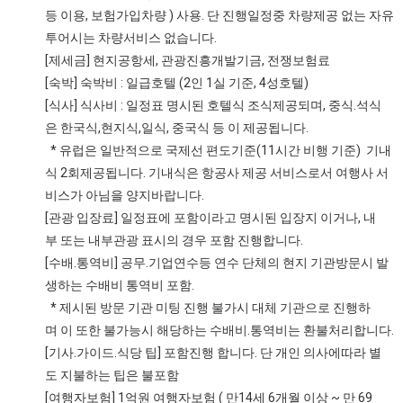
등 이용, 보험가입차량 ) 사용. 단 진행일정중 차량제공 없는 자유
투어시는 차량서비스 없습니다.
[제세금] 현지공항세, 관광진흥개발기금, 전쟁보험료
[숙박] 숙박비 : 일급호텔 (2인 1실 기준, 4성호텔)
[식사] 식사비 : 일정표 명시된 호텔식 조식제공되며, 중식.석식
은 한국식,현지식,일식, 중국식 등 이 제공됩니다.
* 유럽은 일반적으로 국제선 편도기준(11시간 비행 기준) 기내
식 2회제공됩니다. 기내식은 항공사 제공 서비스로서 여행사 서
비스가 아님을 양지바랍니다.
[관광 입장료] 일정표에 포함이라고 명시된 입장지 이거나, 내
부 또는 내부관광 표시의 경우 포함 진행합니다.
[수배.통역비] 공무.기업연수등 연수 단체의 현지 기관방문시 발
생하는 수배비 통역비 포함.
* 제시된 방문 기관 미팅 진행 불가시 대체 기관으로 진행하
며 이 또한 불가능시 해당하는 수배비.통역비는 환불처리합니다.
[기사.가이드.식당 팁] 포함진행 합니다. 단 개인 의사에따라 별
도 지불하는 팁은 불포함
[여행자보험] 1억원 여행자보험 ( 만14세 6개월 이상 ~ 만 69