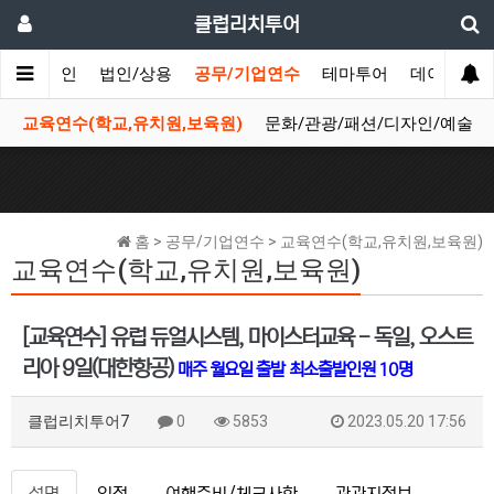
클럽리치투어
메인
법인/상용
공무/기업연수
테마투어
데이투어
교육연수(학교,유치원,보육원)
문화/관광/패션/디자인/예술
홈 > 공무/기업연수 > 교육연수(학교,유치원,보육원)
교육연수(학교,유치원,보육원)
[교육연수] 유럽 듀얼시스템, 마이스터교육 - 독일, 오스트
리아 9일(대한항공)
매주 월요일 출발
최소출발인원 10명
클럽리치투어7
0
5853
2023.05.20 17:56